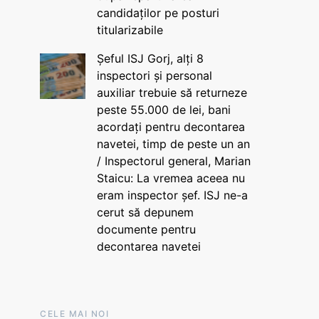
candidaților pe posturi
titularizabile
Șeful ISJ Gorj, alți 8
inspectori și personal
auxiliar trebuie să returneze
peste 55.000 de lei, bani
acordați pentru decontarea
navetei, timp de peste un an
/ Inspectorul general, Marian
Staicu: La vremea aceea nu
eram inspector șef. ISJ ne-a
cerut să depunem
documente pentru
decontarea navetei
CELE MAI NOI