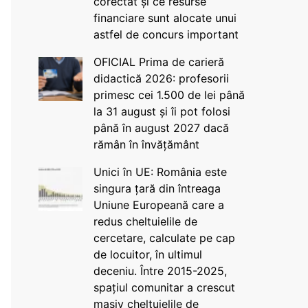
corectat și ce resurse
financiare sunt alocate unui
astfel de concurs important
OFICIAL Prima de carieră
didactică 2026: profesorii
primesc cei 1.500 de lei până
la 31 august și îi pot folosi
până în august 2027 dacă
rămân în învățământ
Unici în UE: România este
singura țară din întreaga
Uniune Europeană care a
redus cheltuielile de
cercetare, calculate pe cap
de locuitor, în ultimul
deceniu. Între 2015-2025,
spațiul comunitar a crescut
masiv cheltuielile de