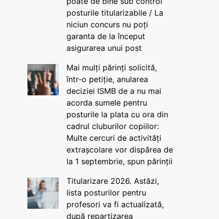
poate de bine sub control
posturile titularizabile / La
niciun concurs nu poți
garanta de la început
asigurarea unui post
Mai mulți părinți solicită,
într-o petiție, anularea
deciziei ISMB de a nu mai
acorda sumele pentru
posturile la plata cu ora din
cadrul cluburilor copiilor:
Multe cercuri de activități
extrașcolare vor dispărea de
la 1 septembrie, spun părinții
Titularizare 2026. Astăzi,
lista posturilor pentru
profesori va fi actualizată,
după repartizarea