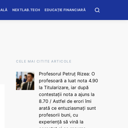
OALĂ
NEXTLAB.TECH
EDUCAȚIE FINANCIARĂ
CELE MAI CITITE ARTICOLE
Profesorul Petruț Rizea: O
profesoară a luat nota 4.90
la Titularizare, iar după
contestații nota a ajuns la
8.70 / Astfel de erori îmi
arată ce entuziasmați sunt
profesorii buni, cu
experiență să vină la