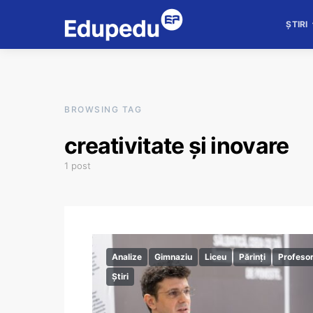
ȘTIRI
BROWSING TAG
creativitate și inovare
1 post
Analize
Gimnaziu
Liceu
Părinți
Profesor
Știri