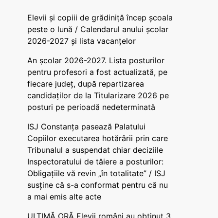
Elevii și copiii de grădiniță încep școala
peste o lună / Calendarul anului școlar
2026-2027 și lista vacanțelor
An școlar 2026-2027. Lista posturilor
pentru profesori a fost actualizată, pe
fiecare județ, după repartizarea
candidaților de la Titularizare 2026 pe
posturi pe perioadă nedeterminată
ISJ Constanța pasează Palatului
Copiilor executarea hotărârii prin care
Tribunalul a suspendat chiar deciziile
Inspectoratului de tăiere a posturilor:
Obligațiile vă revin „în totalitate” / ISJ
susține că s-a conformat pentru că nu
a mai emis alte acte
ULTIMĂ ORĂ Elevii români au obținut 3