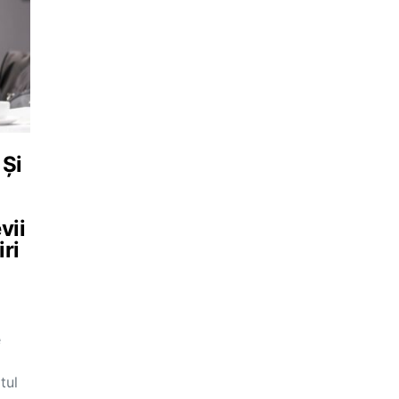
 Și
l
vii
iri
e
tul