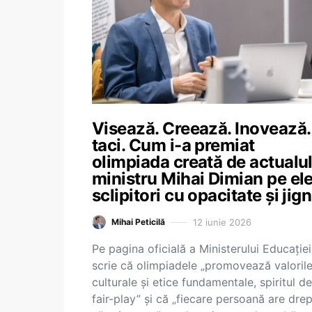
Visează. Creează. Inovează.
taci. Cum i-a premiat
olimpiada creată de actualu
ministru Mihai Dimian pe ele
sclipitori cu opacitate și jign
12 iunie 2026
Mihai Peticilă
Pe pagina oficială a Ministerului Educației
scrie că olimpiadele „promovează valoril
culturale și etice fundamentale, spiritul de
fair-play” și că „fiecare persoană are drep