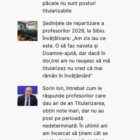
păcate nu sunt posturi
titularizabile
Ședințele de repartizare a
profesorilor 2026, la Sibiu.
Învățătoare: „Am zis iau ce
este. O să fac naveta și
Doamne-ajută, dar dacă în
doi,trei ani nu reușesc să mă
titularizez nu cred că mai
rămân în învățământ”
Sorin Ion, întrebat cum le
răspunde profesorilor care
dau an de an Titularizarea,
obțin note mari, dar nu au
post pe perioadă
nedeterminată: În ultimii ani
am încercat să ținem cât se