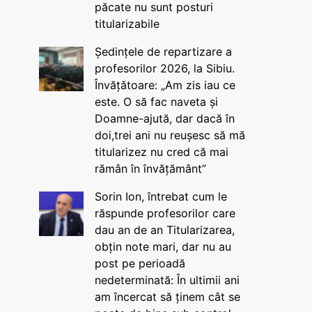
păcate nu sunt posturi
titularizabile
Ședințele de repartizare a
profesorilor 2026, la Sibiu.
Învățătoare: „Am zis iau ce
este. O să fac naveta și
Doamne-ajută, dar dacă în
doi,trei ani nu reușesc să mă
titularizez nu cred că mai
rămân în învățământ”
Sorin Ion, întrebat cum le
răspunde profesorilor care
dau an de an Titularizarea,
obțin note mari, dar nu au
post pe perioadă
nedeterminată: În ultimii ani
am încercat să ținem cât se