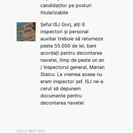
candidaților pe posturi
titularizabile
Șeful ISJ Gorj, alți 8
inspectori și personal
auxiliar trebuie să returneze
peste 55.000 de lei, bani
acordați pentru decontarea
navetei, timp de peste un an
/ Inspectorul general, Marian
Staicu: La vremea aceea nu
eram inspector șef. ISJ ne-a
cerut să depunem
documente pentru
decontarea navetei
CELE MAI NOI