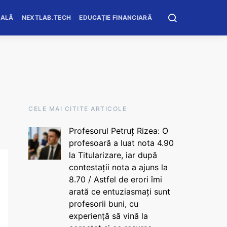
OALĂ
NEXTLAB.TECH
EDUCAȚIE FINANCIARĂ
CELE MAI CITITE ARTICOLE
Profesorul Petruț Rizea: O
profesoară a luat nota 4.90
la Titularizare, iar după
contestații nota a ajuns la
8.70 / Astfel de erori îmi
arată ce entuziasmați sunt
profesorii buni, cu
experiență să vină la