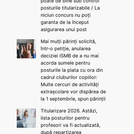
poate de bine sub control
posturile titularizabile / La
niciun concurs nu poți
garanta de la început
asigurarea unui post
Mai mulți părinți solicită,
într-o petiție, anularea
deciziei ISMB de a nu mai
acorda sumele pentru
posturile la plata cu ora din
cadrul cluburilor copiilor:
Multe cercuri de activități
extrașcolare vor dispărea de
la 1 septembrie, spun părinții
Titularizare 2026. Astăzi,
lista posturilor pentru
profesori va fi actualizată,
după repartizarea