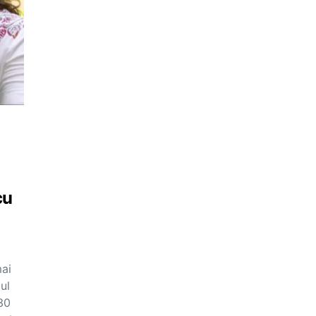
cu
mai
ul
30