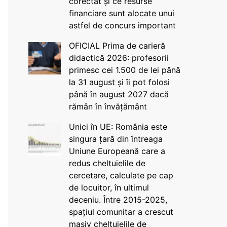
corectat și ce resurse
financiare sunt alocate unui
astfel de concurs important
OFICIAL Prima de carieră
didactică 2026: profesorii
primesc cei 1.500 de lei până
la 31 august și îi pot folosi
până în august 2027 dacă
rămân în învățământ
Unici în UE: România este
singura țară din întreaga
Uniune Europeană care a
redus cheltuielile de
cercetare, calculate pe cap
de locuitor, în ultimul
deceniu. Între 2015-2025,
spațiul comunitar a crescut
masiv cheltuielile de