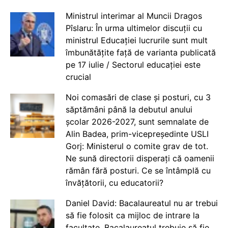
Ministrul interimar al Muncii Dragos
Pîslaru: În urma ultimelor discuții cu
ministrul Educației lucrurile sunt mult
îmbunătățite față de varianta publicată
pe 17 iulie / Sectorul educației este
crucial
Noi comasări de clase și posturi, cu 3
săptămâni până la debutul anului
școlar 2026-2027, sunt semnalate de
Alin Badea, prim-vicepreședinte USLI
Gorj: Ministerul o comite grav de tot.
Ne sună directorii disperați că oamenii
rămân fără posturi. Ce se întâmplă cu
învățătorii, cu educatorii?
Daniel David: Bacalaureatul nu ar trebui
să fie folosit ca mijloc de intrare la
facultate. Bacalaureatul trebuie să fie