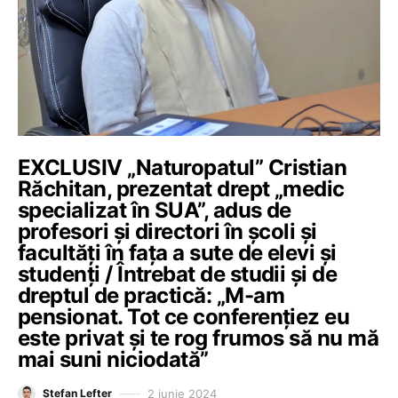
EXCLUSIV „Naturopatul” Cristian
Răchitan, prezentat drept „medic
specializat în SUA”, adus de
profesori și directori în școli și
facultăți în fața a sute de elevi și
studenți / Întrebat de studii și de
dreptul de practică: „M-am
pensionat. Tot ce conferențiez eu
este privat și te rog frumos să nu mă
mai suni niciodată”
2 iunie 2024
Ștefan Lefter