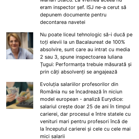
eram inspector șef. ISJ ne-a cerut să
depunem documente pentru
decontarea navetei
Nu poate liceul tehnologic să-i ducă pe
toți elevii la un Bacalaureat de 100%
absolvire, sunt care au intrat cu media
2 sau 3, spune inspectoarea Iuliana
Țugui: Performanța trebuie măsurată și
prin câți absolvenți se angajează
Evoluția salariilor profesorilor din
România nu se încadrează în niciun
model european - analiză Eurydice:
salariul crește doar 25 de ani în timpul
carierei, dar procesul e între statele cu
venituri mari pentru profesori încă de
la începutul carierei și cele cu cele mai
mici salarii