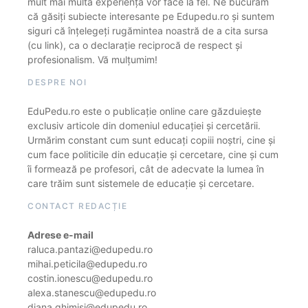
mult mai multă experiență vor face la fel. Ne bucurăm
că găsiți subiecte interesante pe Edupedu.ro și suntem
siguri că înțelegeți rugămintea noastră de a cita sursa
(cu link), ca o declarație reciprocă de respect și
profesionalism. Vă mulțumim!
DESPRE NOI
EduPedu.ro este o publicație online care găzduiește
exclusiv articole din domeniul educației și cercetării.
Urmărim constant cum sunt educați copiii noștri, cine și
cum face politicile din educație și cercetare, cine și cum
îi formează pe profesori, cât de adecvate la lumea în
care trăim sunt sistemele de educație și cercetare.
CONTACT REDACȚIE
Adrese e-mail
raluca.pantazi@edupedu.ro
mihai.peticila@edupedu.ro
costin.ionescu@edupedu.ro
alexa.stanescu@edupedu.ro
diana.ghimisi@edupedu.ro