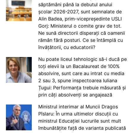
săptămâni până la debutul anului
școlar 2026-2027, sunt semnalate de
Alin Badea, prim-vicepreședinte USLI
Gorj: Ministerul o comite grav de tot.
Ne sună directorii disperați că oamenii
rămân fără posturi. Ce se întâmplă cu
învățătorii, cu educatorii?
Nu poate liceul tehnologic să-i ducă pe
toți elevii la un Bacalaureat de 100%
absolvire, sunt care au intrat cu media
2 sau 3, spune inspectoarea Iuliana
Țugui: Performanța trebuie măsurată și
prin câți absolvenți se angajează
Ministrul interimar al Muncii Dragos
Pîslaru: În urma ultimelor discuții cu
ministrul Educației lucrurile sunt mult
îmbunătățite față de varianta publicată