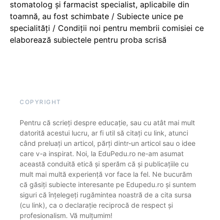
stomatolog și farmacist specialist, aplicabile din
toamnă, au fost schimbate / Subiecte unice pe
specialități / Condiții noi pentru membrii comisiei ce
elaborează subiectele pentru proba scrisă
COPYRIGHT
Pentru că scrieți despre educație, sau cu atât mai mult
datorită acestui lucru, ar fi util să citați cu link, atunci
când preluați un articol, părți dintr-un articol sau o idee
care v-a inspirat. Noi, la EduPedu.ro ne-am asumat
această conduită etică și sperăm că și publicațiile cu
mult mai multă experiență vor face la fel. Ne bucurăm
că găsiți subiecte interesante pe Edupedu.ro și suntem
siguri că înțelegeți rugămintea noastră de a cita sursa
(cu link), ca o declarație reciprocă de respect și
profesionalism. Vă mulțumim!