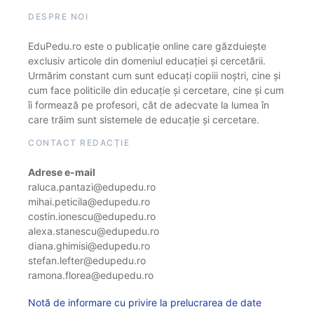
DESPRE NOI
EduPedu.ro este o publicație online care găzduiește
exclusiv articole din domeniul educației și cercetării.
Urmărim constant cum sunt educați copiii noștri, cine și
cum face politicile din educație și cercetare, cine și cum
îi formează pe profesori, cât de adecvate la lumea în
care trăim sunt sistemele de educație și cercetare.
CONTACT REDACȚIE
Adrese e-mail
raluca.pantazi@edupedu.ro
mihai.peticila@edupedu.ro
costin.ionescu@edupedu.ro
alexa.stanescu@edupedu.ro
diana.ghimisi@edupedu.ro
stefan.lefter@edupedu.ro
ramona.florea@edupedu.ro
Notă de informare cu privire la prelucrarea de date