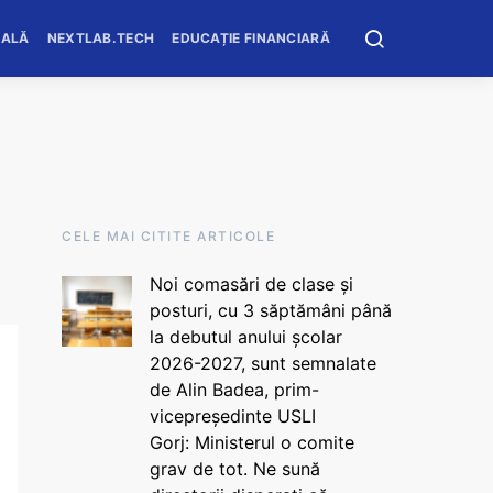
OALĂ
NEXTLAB.TECH
EDUCAȚIE FINANCIARĂ
CELE MAI CITITE ARTICOLE
Noi comasări de clase și
posturi, cu 3 săptămâni până
la debutul anului școlar
2026-2027, sunt semnalate
de Alin Badea, prim-
vicepreședinte USLI
Gorj: Ministerul o comite
grav de tot. Ne sună