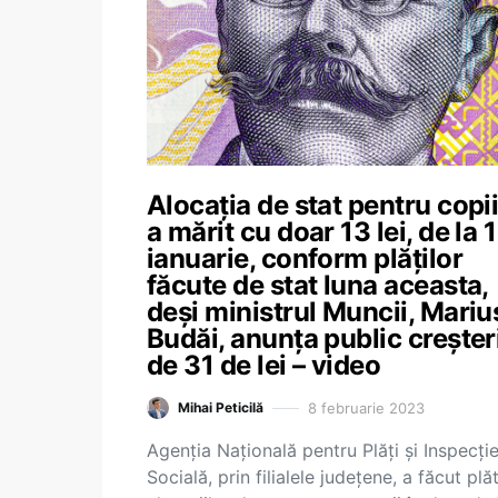
Alocația de stat pentru copii
a mărit cu doar 13 lei, de la 1
ianuarie, conform plăților
făcute de stat luna aceasta,
deși ministrul Muncii, Mariu
Budăi, anunța public creșter
de 31 de lei – video
8 februarie 2023
Mihai Peticilă
Agenția Națională pentru Plăți și Inspecți
Socială, prin filialele județene, a făcut plă