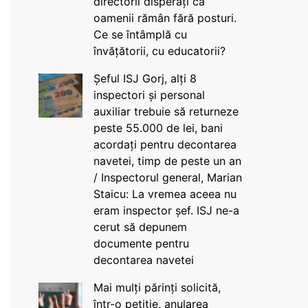
directorii disperați că
oamenii rămân fără posturi.
Ce se întâmplă cu
învățătorii, cu educatorii?
Șeful ISJ Gorj, alți 8
inspectori și personal
auxiliar trebuie să returneze
peste 55.000 de lei, bani
acordați pentru decontarea
navetei, timp de peste un an
/ Inspectorul general, Marian
Staicu: La vremea aceea nu
eram inspector șef. ISJ ne-a
cerut să depunem
documente pentru
decontarea navetei
Mai mulți părinți solicită,
într-o petiție, anularea