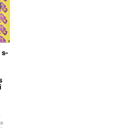
 s-
s
i
e
ta