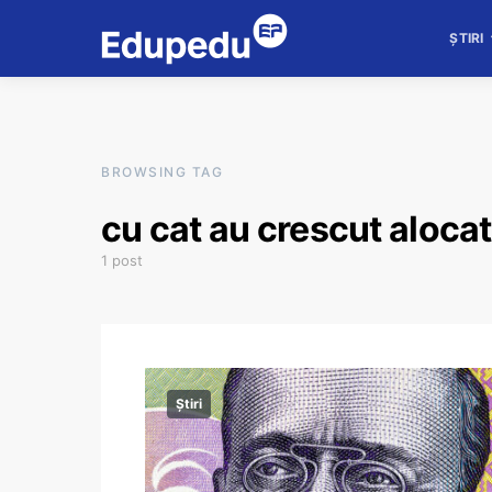
ȘTIRI
BROWSING TAG
cu cat au crescut alocat
1 post
Știri