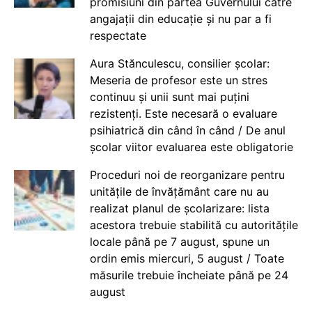
promisiuni din partea Guvernului către
angajații din educație și nu par a fi
respectate
Aura Stănculescu, consilier școlar:
Meseria de profesor este un stres
continuu și unii sunt mai puțini
rezistenți. Este necesară o evaluare
psihiatrică din când în când / De anul
școlar viitor evaluarea este obligatorie
Proceduri noi de reorganizare pentru
unitățile de învățământ care nu au
realizat planul de școlarizare: lista
acestora trebuie stabilită cu autoritățile
locale până pe 7 august, spune un
ordin emis miercuri, 5 august / Toate
măsurile trebuie încheiate până pe 24
august