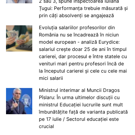
2 sau 3, spune inspectoarea Iuliana
Țugui: Performanța trebuie măsurată și
prin câți absolvenți se angajează
Evoluția salariilor profesorilor din
România nu se încadrează în niciun
model european - analiză Eurydice:
salariul crește doar 25 de ani în timpul
carierei, dar procesul e între statele cu
venituri mari pentru profesori încă de
la începutul carierei și cele cu cele mai
mici salarii
Ministrul interimar al Muncii Dragos
Pîslaru: În urma ultimelor discuții cu
ministrul Educației lucrurile sunt mult
îmbunătățite față de varianta publicată
pe 17 iulie / Sectorul educației este
crucial