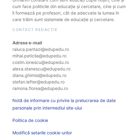
cum face politicile din educație și cercetare, cine și cum
îi formează pe profesori, cât de adecvate la lumea în
care trăim sunt sistemele de educație și cercetare.
CONTACT REDACȚIE
Adrese e-mail
raluca.pantazi@edupedu.ro
mihai.peticila@edupedu.ro
costin.ionescu@edupedu.ro
alexa.stanescu@edupedu.ro
diana.ghimisi@edupedu.ro
stefan.lefter@edupedu.ro
ramona.florea@edupedu.ro
Notă de informare cu privire la prelucrarea de date
personale prin intermediul site-ului
Politica de cookie
Modifică setarile cookie-urilor