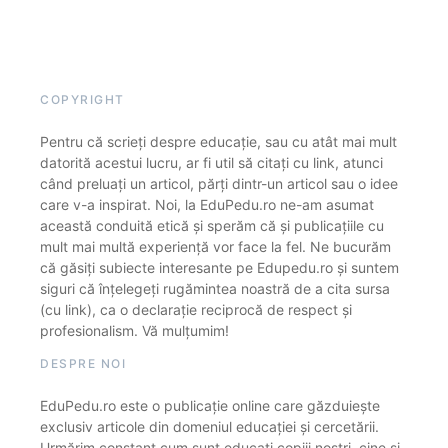
COPYRIGHT
Pentru că scrieți despre educație, sau cu atât mai mult
datorită acestui lucru, ar fi util să citați cu link, atunci
când preluați un articol, părți dintr-un articol sau o idee
care v-a inspirat. Noi, la EduPedu.ro ne-am asumat
această conduită etică și sperăm că și publicațiile cu
mult mai multă experiență vor face la fel. Ne bucurăm
că găsiți subiecte interesante pe Edupedu.ro și suntem
siguri că înțelegeți rugămintea noastră de a cita sursa
(cu link), ca o declarație reciprocă de respect și
profesionalism. Vă mulțumim!
DESPRE NOI
EduPedu.ro este o publicație online care găzduiește
exclusiv articole din domeniul educației și cercetării.
Urmărim constant cum sunt educați copiii noștri, cine și