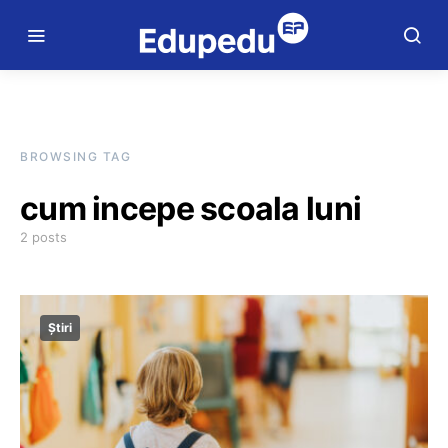
BROWSING TAG
cum incepe scoala luni
2 posts
Știri