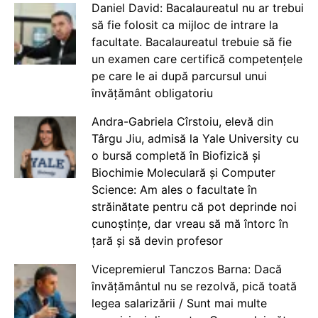
Daniel David: Bacalaureatul nu ar trebui
să fie folosit ca mijloc de intrare la
facultate. Bacalaureatul trebuie să fie
un examen care certifică competențele
pe care le ai după parcursul unui
învățământ obligatoriu
Andra-Gabriela Cîrstoiu, elevă din
Târgu Jiu, admisă la Yale University cu
o bursă completă în Biofizică și
Biochimie Moleculară și Computer
Science: Am ales o facultate în
străinătate pentru că pot deprinde noi
cunoștințe, dar vreau să mă întorc în
țară și să devin profesor
Vicepremierul Tanczos Barna: Dacă
învățământul nu se rezolvă, pică toată
legea salarizării / Sunt mai multe