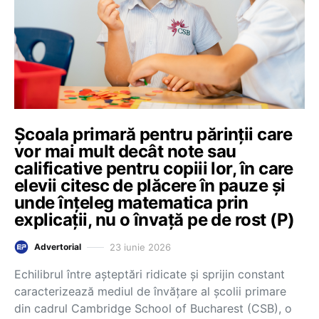
Școala primară pentru părinții care
vor mai mult decât note sau
calificative pentru copiii lor, în care
elevii citesc de plăcere în pauze și
unde înțeleg matematica prin
explicații, nu o învață pe de rost (P)
23 iunie 2026
Advertorial
Echilibrul între așteptări ridicate și sprijin constant
caracterizează mediul de învățare al școlii primare
din cadrul Cambridge School of Bucharest (CSB), o