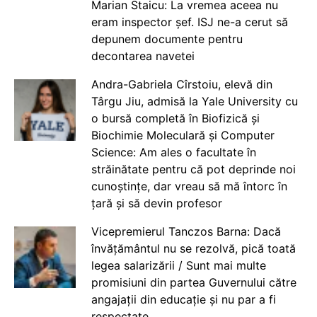
Marian Staicu: La vremea aceea nu
eram inspector șef. ISJ ne-a cerut să
depunem documente pentru
decontarea navetei
Andra-Gabriela Cîrstoiu, elevă din
Târgu Jiu, admisă la Yale University cu
o bursă completă în Biofizică și
Biochimie Moleculară și Computer
Science: Am ales o facultate în
străinătate pentru că pot deprinde noi
cunoștințe, dar vreau să mă întorc în
țară și să devin profesor
Vicepremierul Tanczos Barna: Dacă
învățământul nu se rezolvă, pică toată
legea salarizării / Sunt mai multe
promisiuni din partea Guvernului către
angajații din educație și nu par a fi
respectate