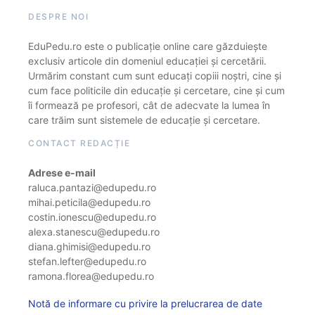
DESPRE NOI
EduPedu.ro este o publicație online care găzduiește
exclusiv articole din domeniul educației și cercetării.
Urmărim constant cum sunt educați copiii noștri, cine și
cum face politicile din educație și cercetare, cine și cum
îi formează pe profesori, cât de adecvate la lumea în
care trăim sunt sistemele de educație și cercetare.
CONTACT REDACȚIE
Adrese e-mail
raluca.pantazi@edupedu.ro
mihai.peticila@edupedu.ro
costin.ionescu@edupedu.ro
alexa.stanescu@edupedu.ro
diana.ghimisi@edupedu.ro
stefan.lefter@edupedu.ro
ramona.florea@edupedu.ro
Notă de informare cu privire la prelucrarea de date