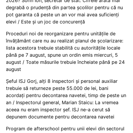
2026? Sorin Ion, secretar de stat: Cifrele arată mai
degrabă o prudență din partea școlilor pentru că nu
pot garanta că peste un an vor mai avea suficienți
elevi / Este și un joc de concurență
Proceduri noi de reorganizare pentru unitățile de
învățământ care nu au realizat planul de școlarizare:
lista acestora trebuie stabilită cu autoritățile locale
până pe 7 august, spune un ordin emis miercuri, 5
august / Toate măsurile trebuie încheiate până pe 24
august
Șeful ISJ Gorj, alți 8 inspectori și personal auxiliar
trebuie să returneze peste 55.000 de lei, bani
acordați pentru decontarea navetei, timp de peste un
an / Inspectorul general, Marian Staicu: La vremea
aceea nu eram inspector șef. ISJ ne-a cerut să
depunem documente pentru decontarea navetei
Program de afterschool pentru unii elevi din sectorul