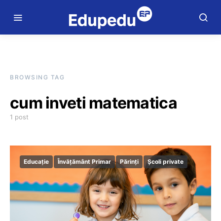
BROWSING TAG
cum inveti matematica
1 post
Educație
Învățământ Primar
Părinți
Școli private