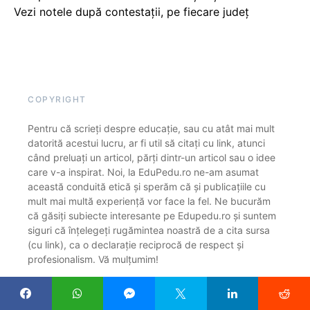
Vezi notele după contestații, pe fiecare județ
COPYRIGHT
Pentru că scrieți despre educație, sau cu atât mai mult
datorită acestui lucru, ar fi util să citați cu link, atunci
când preluați un articol, părți dintr-un articol sau o idee
care v-a inspirat. Noi, la EduPedu.ro ne-am asumat
această conduită etică și sperăm că și publicațiile cu
mult mai multă experiență vor face la fel. Ne bucurăm
că găsiți subiecte interesante pe Edupedu.ro și suntem
siguri că înțelegeți rugămintea noastră de a cita sursa
(cu link), ca o declarație reciprocă de respect și
profesionalism. Vă mulțumim!
DESPRE NOI