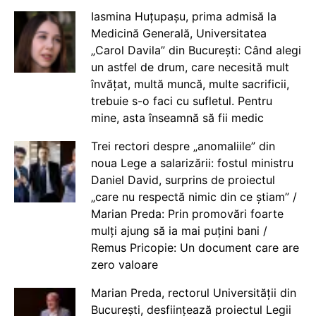
Iasmina Huțupașu, prima admisă la
Medicină Generală, Universitatea
„Carol Davila” din București: Când alegi
un astfel de drum, care necesită mult
învățat, multă muncă, multe sacrificii,
trebuie s-o faci cu sufletul. Pentru
mine, asta înseamnă să fii medic
Trei rectori despre „anomaliile” din
noua Lege a salarizării: fostul ministru
Daniel David, surprins de proiectul
„care nu respectă nimic din ce știam” /
Marian Preda: Prin promovări foarte
mulți ajung să ia mai puțini bani /
Remus Pricopie: Un document care are
zero valoare
Marian Preda, rectorul Universității din
București, desființează proiectul Legii