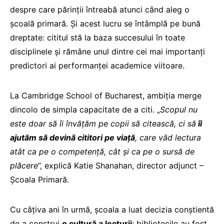
despre care părinții întreabă atunci când aleg o
școală primară. Și acest lucru se întâmplă pe bună
dreptate: cititul stă la baza succesului în toate
disciplinele și rămâne unul dintre cei mai importanți
predictori ai performanței academice viitoare.
La Cambridge School of Bucharest, ambiția merge
dincolo de simpla capacitate de a citi. „
Scopul nu
este doar să îi învățăm pe copii să citească, ci să
îi
ajutăm să devină cititori pe viață
, care văd lectura
atât ca pe o competență, cât și ca pe o sursă de
plăcere
”, explică Katie Shanahan, director adjunct –
Școala Primară.
Cu câțiva ani în urmă, școala a luat decizia conștientă
de a construi
o cultură a lecturii
: bibliotecile au fost