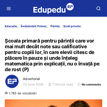
Educație
Învățământ Primar
Părinți
Școli private
Școala primară pentru părinții care vor
mai mult decât note sau calificative
pentru copiii lor, în care elevii citesc de
plăcere în pauze și unde înțeleg
matematica prin explicații, nu o învață pe
de rost (P)
Advertorial
23 iunie 2026
7 minute read
No comments
1.785 de vizualizări