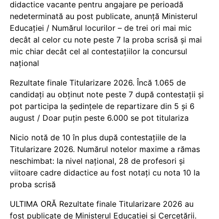
didactice vacante pentru angajare pe perioadă
nedeterminată au post publicate, anunță Ministerul
Educației / Numărul locurilor – de trei ori mai mic
decât al celor cu note peste 7 la proba scrisă și mai
mic chiar decât cel al contestațiilor la concursul
național
Rezultate finale Titularizare 2026. Încă 1.065 de
candidați au obținut note peste 7 după contestații și
pot participa la ședințele de repartizare din 5 și 6
august / Doar puțin peste 6.000 se pot titulariza
Nicio notă de 10 în plus după contestațiile de la
Titularizare 2026. Numărul notelor maxime a rămas
neschimbat: la nivel național, 28 de profesori și
viitoare cadre didactice au fost notați cu nota 10 la
proba scrisă
ULTIMA ORĂ Rezultate finale Titularizare 2026 au
fost publicate de Ministerul Educației și Cercetării.