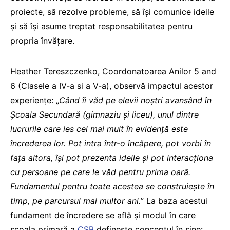
proiecte, să rezolve probleme, să își comunice ideile
și să își asume treptat responsabilitatea pentru
propria învățare.
Heather Tereszczenko, Coordonatoarea Anilor 5 and
6 (Clasele a IV-a si a V-a), observă impactul acestor
experiențe: „
Când îi văd pe elevii noștri avansând în
Școala Secundară (gimnaziu și liceu), unul dintre
lucrurile care ies cel mai mult în evidență este
încrederea lor. Pot intra într-o încăpere, pot vorbi în
fața altora, își pot prezenta ideile și pot interacționa
cu persoane pe care le văd pentru prima oară.
Fundamentul pentru toate acestea se construiește în
timp, pe parcursul mai multor ani.
” La baza acestui
fundament de încredere se află și modul în care
școala primară a
CSB
definește conceptul în sine: