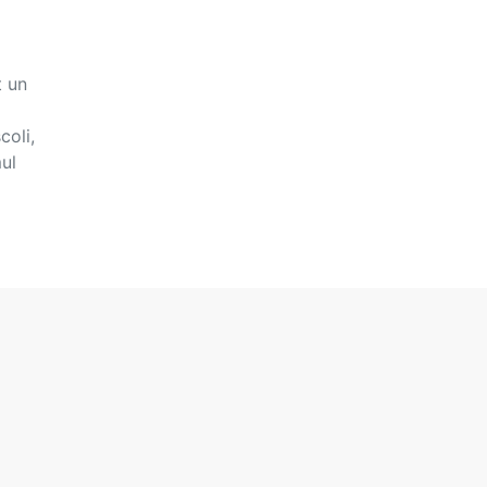
t un
coli,
ul