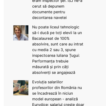
eram inspector șef. ISJ ne-a
cerut să depunem
documente pentru
decontarea navetei
Nu poate liceul tehnologic
să-i ducă pe toți elevii la un
Bacalaureat de 100%
absolvire, sunt care au intrat
cu media 2 sau 3, spune
inspectoarea Iuliana Țugui:
Performanța trebuie
măsurată și prin câți
absolvenți se angajează
Evoluția salariilor
profesorilor din România nu
se încadrează în niciun
model european - analiză
Eurydice: salariul crește doar