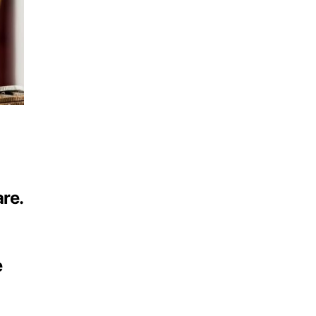
re.
e