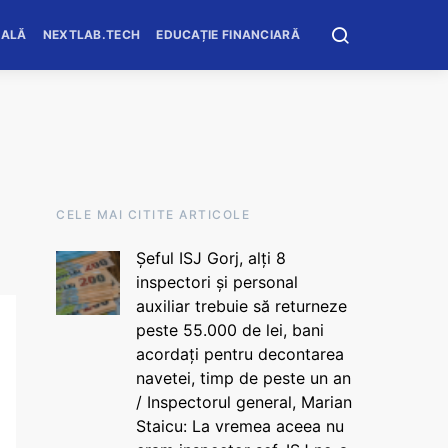
OALĂ
NEXTLAB.TECH
EDUCAȚIE FINANCIARĂ
CELE MAI CITITE ARTICOLE
Șeful ISJ Gorj, alți 8
inspectori și personal
auxiliar trebuie să returneze
peste 55.000 de lei, bani
acordați pentru decontarea
navetei, timp de peste un an
/ Inspectorul general, Marian
Staicu: La vremea aceea nu