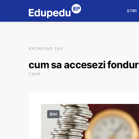
ȘTIRI
BROWSING TAG
cum sa accesezi fondur
1 post
Știri