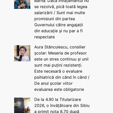
Barna: Dacă învățământul nu
se rezolvă, pică toată legea
salarizării / Sunt mai multe
promisiuni din partea
Guvernului către angajații
din educație și nu par a fi
respectate
Aura Stănculescu, consilier
școlar: Meseria de profesor
este un stres continuu și unii
sunt mai puțini rezistenți.
Este necesară o evaluare
psihiatrică din când în când /
De anul școlar viitor
evaluarea este obligatorie
De la 4.90 la Titularizare
2026, o învățătoare din Sibiu
a primit nota 8.70 după