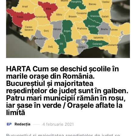
HARTA Cum se deschid școlile în
marile orașe din România.
Bucureștiul și majoritatea
reședințelor de județ sunt în galben.
Patru mari municipii rămân în roșu,
iar șase în verde / Orașele aflate la
limită
4 februarie 2021
Redacția
Bucureștiul și majoritatea reședințelor de județ se