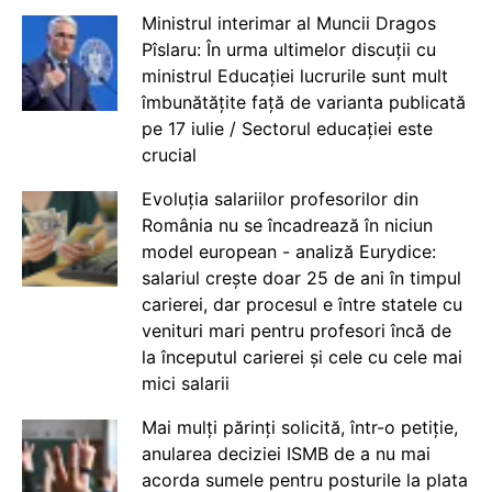
Ministrul interimar al Muncii Dragos
Pîslaru: În urma ultimelor discuții cu
ministrul Educației lucrurile sunt mult
îmbunătățite față de varianta publicată
pe 17 iulie / Sectorul educației este
crucial
Evoluția salariilor profesorilor din
România nu se încadrează în niciun
model european - analiză Eurydice:
salariul crește doar 25 de ani în timpul
carierei, dar procesul e între statele cu
venituri mari pentru profesori încă de
la începutul carierei și cele cu cele mai
mici salarii
Mai mulți părinți solicită, într-o petiție,
anularea deciziei ISMB de a nu mai
acorda sumele pentru posturile la plata