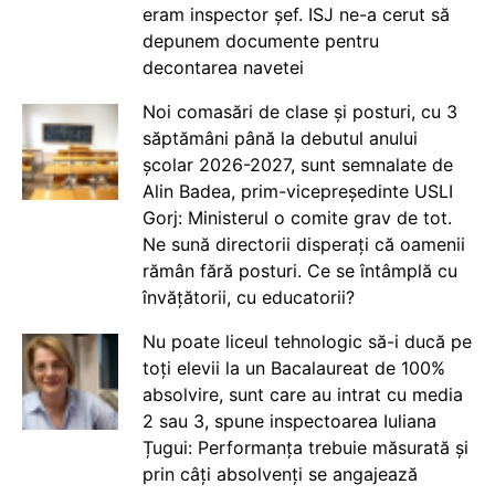
eram inspector șef. ISJ ne-a cerut să
depunem documente pentru
decontarea navetei
Noi comasări de clase și posturi, cu 3
săptămâni până la debutul anului
școlar 2026-2027, sunt semnalate de
Alin Badea, prim-vicepreședinte USLI
Gorj: Ministerul o comite grav de tot.
Ne sună directorii disperați că oamenii
rămân fără posturi. Ce se întâmplă cu
învățătorii, cu educatorii?
Nu poate liceul tehnologic să-i ducă pe
toți elevii la un Bacalaureat de 100%
absolvire, sunt care au intrat cu media
2 sau 3, spune inspectoarea Iuliana
Țugui: Performanța trebuie măsurată și
prin câți absolvenți se angajează