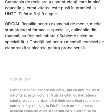
Campania de reciclare a unor studenți care îmbină
educația și creativitatea este pusă în practică la
UNTOLD, între 6 și 9 august
OFICIAL Regulile pentru examenul de medic, medic
stomatolog și farmacist specialist, aplicabile din
toamnă, au fost schimbate / Subiecte unice pe
specialități / Condiții noi pentru membrii comisiei ce
elaborează subiectele pentru proba scrisă
COPYRIGHT
Pentru că scrieți despre educație, sau cu atât mai mult
datorită acestui lucru, ar fi util să citați cu link, atunci
când preluați un articol, părți dintr-un articol sau o idee
care v-a inspirat. Noi, la EduPedu.ro ne-am asumat
această conduită etică și sperăm că și publicațiile cu