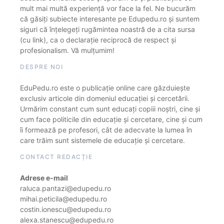
mult mai multă experiență vor face la fel. Ne bucurăm
că găsiți subiecte interesante pe Edupedu.ro și suntem
siguri că înțelegeți rugămintea noastră de a cita sursa
(cu link), ca o declarație reciprocă de respect și
profesionalism. Vă mulțumim!
DESPRE NOI
EduPedu.ro este o publicație online care găzduiește
exclusiv articole din domeniul educației și cercetării.
Urmărim constant cum sunt educați copiii noștri, cine și
cum face politicile din educație și cercetare, cine și cum
îi formează pe profesori, cât de adecvate la lumea în
care trăim sunt sistemele de educație și cercetare.
CONTACT REDACȚIE
Adrese e-mail
raluca.pantazi@edupedu.ro
mihai.peticila@edupedu.ro
costin.ionescu@edupedu.ro
alexa.stanescu@edupedu.ro