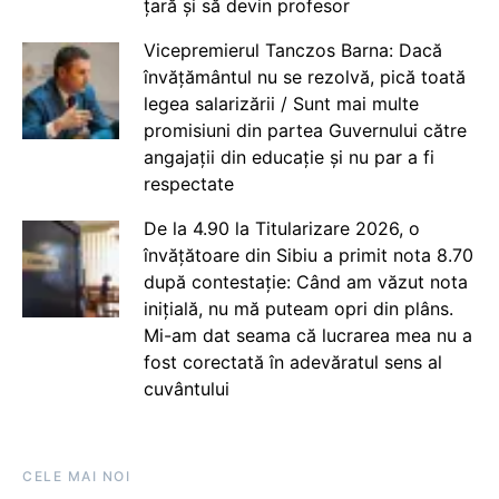
țară și să devin profesor
Vicepremierul Tanczos Barna: Dacă
învățământul nu se rezolvă, pică toată
legea salarizării / Sunt mai multe
promisiuni din partea Guvernului către
angajații din educație și nu par a fi
respectate
De la 4.90 la Titularizare 2026, o
învățătoare din Sibiu a primit nota 8.70
după contestație: Când am văzut nota
inițială, nu mă puteam opri din plâns.
Mi-am dat seama că lucrarea mea nu a
fost corectată în adevăratul sens al
cuvântului
CELE MAI NOI