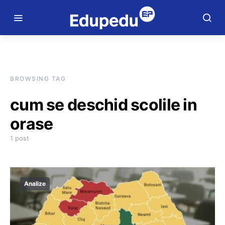
BROWSING TAG
cum se deschid scolile in
orase
1 post
Analize