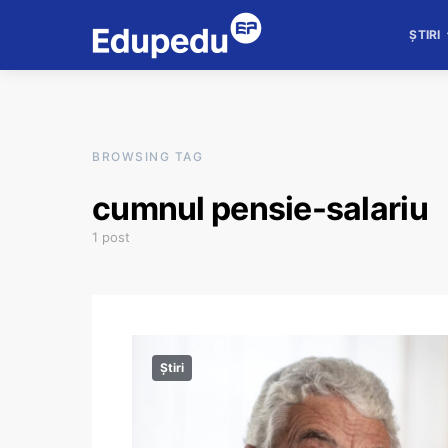
ȘTIRI
BROWSING TAG
cumnul pensie-salariu
1 post
Știri