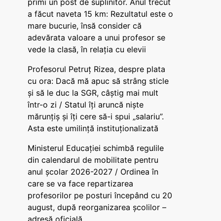
primi un post de suplinitor. Anul trecut
a făcut naveta 15 km: Rezultatul este o
mare bucurie, însă consider că
adevărata valoare a unui profesor se
vede la clasă, în relația cu elevii
Profesorul Petruț Rizea, despre plata
cu ora: Dacă mă apuc să strâng sticle
și să le duc la SGR, câștig mai mult
într-o zi / Statul îți aruncă niște
mărunțiș și îți cere să-i spui „salariu”.
Asta este umilință instituționalizată
Ministerul Educației schimbă regulile
din calendarul de mobilitate pentru
anul școlar 2026-2027 / Ordinea în
care se va face repartizarea
profesorilor pe posturi începând cu 20
august, după reorganizarea școlilor –
adresă oficială