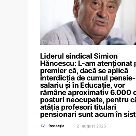
Liderul sindical Simion
Hăncescu: L-am atenționat 
premier că, dacă se aplică
interdicția de cumul pensie-
salariu și în Educație, vor
rămâne aproximativ 6.000 
posturi neocupate, pentru c
atâția profesori titulari
pensionari sunt acum în sis
21 august 2025
Redacția