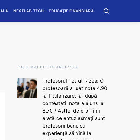
OALĂ
NEXTLAB.TECH
EDUCAȚIE FINANCIARĂ
CELE MAI CITITE ARTICOLE
Profesorul Petruț Rizea: O
profesoară a luat nota 4.90
la Titularizare, iar după
contestații nota a ajuns la
8.70 / Astfel de erori îmi
arată ce entuziasmați sunt
profesorii buni, cu
experiență să vină la