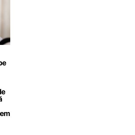
pe
de
ă
tem