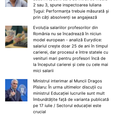
2 sau 3, spune inspectoarea Iuliana
Țugui: Performanța trebuie măsurată și
prin câți absolvenți se angajează
Evoluția salariilor profesorilor din
România nu se încadrează în niciun
model european - analiză Eurydice:
salariul crește doar 25 de ani în timpul
carierei, dar procesul e între statele cu
venituri mari pentru profesori încă de
la începutul carierei și cele cu cele mai
mici salarii
Ministrul interimar al Muncii Dragos
Pîslaru: În urma ultimelor discuții cu
ministrul Educației lucrurile sunt mult
îmbunătățite față de varianta publicată
pe 17 iulie / Sectorul educației este
crucial