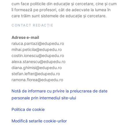
cum face politicile din educație și cercetare, cine și cum
îi formează pe profesori, cât de adecvate la lumea în
care trăim sunt sistemele de educație și cercetare.
CONTACT REDACȚIE
Adrese e-mail
raluca.pantazi@edupedu.ro
mihai.peticila@edupedu.ro
costin.ionescu@edupedu.ro
alexa.stanescu@edupedu.ro
diana.ghimisi@edupedu.ro
stefan.lefter@edupedu.ro
ramona.florea@edupedu.ro
Notă de informare cu privire la prelucrarea de date
personale prin intermediul site-ului
Politica de cookie
Modifică setarile cookie-urilor