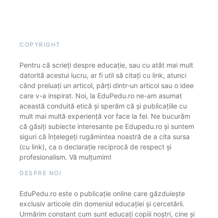
COPYRIGHT
Pentru că scrieți despre educație, sau cu atât mai mult
datorită acestui lucru, ar fi util să citați cu link, atunci
când preluați un articol, părți dintr-un articol sau o idee
care v-a inspirat. Noi, la EduPedu.ro ne-am asumat
această conduită etică și sperăm că și publicațiile cu
mult mai multă experiență vor face la fel. Ne bucurăm
că găsiți subiecte interesante pe Edupedu.ro și suntem
siguri că înțelegeți rugămintea noastră de a cita sursa
(cu link), ca o declarație reciprocă de respect și
profesionalism. Vă mulțumim!
DESPRE NOI
EduPedu.ro este o publicație online care găzduiește
exclusiv articole din domeniul educației și cercetării.
Urmărim constant cum sunt educați copiii noștri, cine și