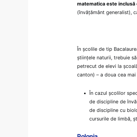
matematica este inclusă 
(învățământ generalist), câ
În școlile de tip Bacalaur
științele naturii, trebuie 
petrecut de elevi la școală
canton) – a doua cea mai 
În cazul școlilor spe
de discipline de înv
de discipline cu biol
cursurile de limbă, ș
Polonia