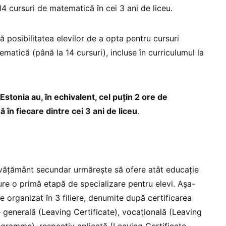
14 cursuri de matematică în cei 3 ani de liceu.
 posibilitatea elevilor de a opta pentru cursuri
matică (până la 14 cursuri), incluse în curriculumul la
 Estonia au, în echivalent, cel puțin 2 ore de
n fiecare dintre cei 3 ani de liceu
.
 învățământ secundar urmărește să ofere atât educație
gure o primă etapă de specializare pentru elevi. Așa-
e organizat în 3 filiere, denumite după certificarea
r – generală (Leaving Certificate), vocațională (Leaving
ogramme), respectiv aplicată (Leaving Certificate