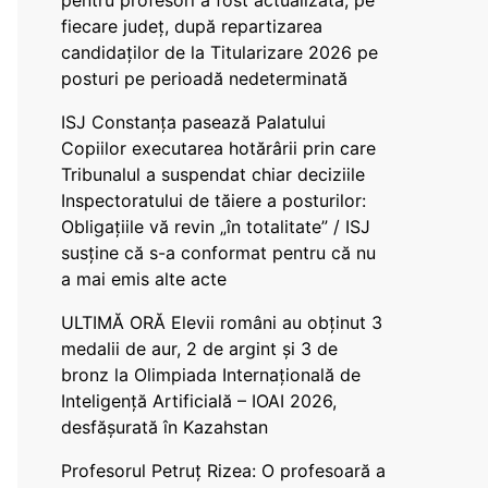
pentru profesori a fost actualizată, pe
fiecare județ, după repartizarea
candidaților de la Titularizare 2026 pe
posturi pe perioadă nedeterminată
ISJ Constanța pasează Palatului
Copiilor executarea hotărârii prin care
Tribunalul a suspendat chiar deciziile
Inspectoratului de tăiere a posturilor:
Obligațiile vă revin „în totalitate” / ISJ
susține că s-a conformat pentru că nu
a mai emis alte acte
ULTIMĂ ORĂ Elevii români au obținut 3
medalii de aur, 2 de argint și 3 de
bronz la Olimpiada Internațională de
Inteligență Artificială – IOAI 2026,
desfășurată în Kazahstan
Profesorul Petruț Rizea: O profesoară a