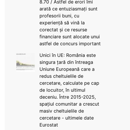
8.70 / Astfel de erori îmi
arată ce entuziasmați sunt
profesorii buni, cu
experiență să vină la
corectat și ce resurse
financiare sunt alocate unui
astfel de concurs important
Unici în UE: România este
singura țară din întreaga
Uniune Europeană care a
redus cheltuielile de
cercetare, calculate pe cap
de locuitor, în ultimul
deceniu. Între 2015-2025,
spațiul comunitar a crescut
masiv cheltuielile de
cercetare - ultimele date
Eurostat