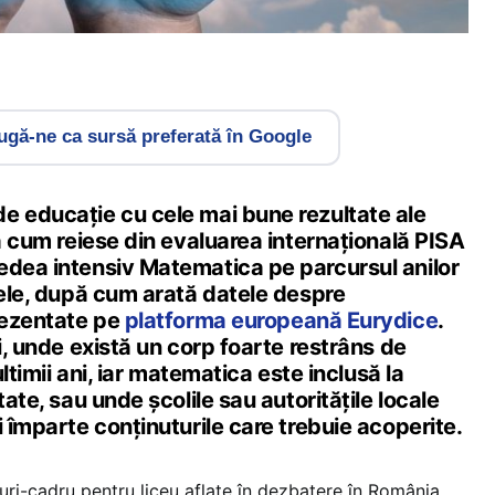
gă-ne ca sursă preferată în Google
e educație cu cele mai bune rezultate ale
șa cum reiese din evaluarea internațională PISA
edea intensiv Matematica pe parcursul anilor
sele, după cum arată datele despre
prezentate pe
platforma europeană Eurydice
.
ii, unde există un corp foarte restrâns de
ultimii ani, iar matematica este inclusă la
tate, sau unde școlile sau autoritățile locale
i împarte conținuturile care trebuie acoperite.
nuri-cadru pentru liceu aflate în dezbatere în România,