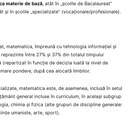
ca materie de bază
, atât în „școlile de Bacalaureat”
t și în școlile „specializate” (vocaționale/profesionale).
eat, matematica, împreună cu tehnologia informației și
să reprezinte între 27% și 37% din totalul timpului
 (repartizat în funcție de decizia luată la nivel de
mare pondere, după cea alocată limbilor.
cializate, matematica este, de asemenea, inclusă în setul
ățământ general incluse în curriculum, în același subgrup
ogia, chimia și fizica (alte grupuri de discipline generale:
tiințe umaniste, arte, sport).