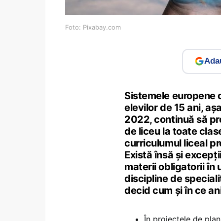
Foto: Pixabay.com
Adau
Sistemele europene d
elevilor de 15 ani, a
2022, continuă să pr
de liceu la toate cla
curriculumul liceal 
Există însă și excepț
materii obligatorii în 
discipline de speciali
decid cum și în ce an
În proiectele de pla