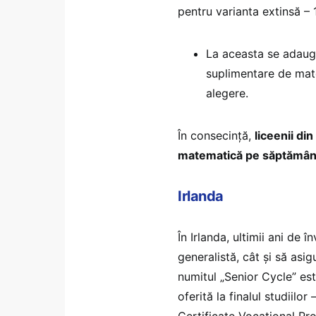
pentru varianta extinsă – 
La aceasta se adaugă
suplimentare de mate
alegere.
În consecință,
liceenii din
matematică pe săptămână î
Irlanda
În Irlanda, ultimii ani de
generalistă, cât și să asi
numitul „Senior Cycle” est
oferită la finalul studiilo
Certificate Vocational Pr