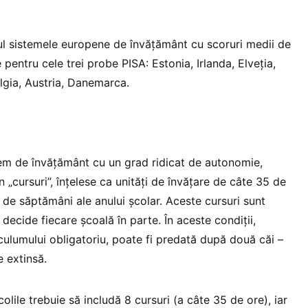
cul sistemele europene de învățământ cu scoruri medii de
entru cele trei probe PISA: Estonia, Irlanda, Elveția,
elgia, Austria, Danemarca.
stem de învățământ cu un grad ridicat de autonomie,
n „cursuri”, înțelese ca unități de învățare de câte 35 de
 de săptămâni ale anului școlar. Aceste cursuri sunt
decide fiecare școală în parte. În aceste condiții,
culumului obligatoriu, poate fi predată după două căi –
e extinsă.
colile trebuie să includă 8 cursuri (a câte 35 de ore), iar