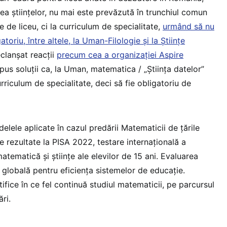
 științelor, nu mai este prevăzută în trunchiul comun
e de liceu, ci la curriculum de specialitate,
urmând să nu
toriu, între altele, la Uman-Filologie și la Științe
eclanșat reacții
precum cea a organizației Aspire
pus soluții ca, la Uman, matematica / „Știința datelor”
riculum de specialitate, deci să fie obligatoriu de
lele aplicate în cazul predării Matematicii de țările
 rezultate la PISA 2022, testare internațională a
atematică și științe ale elevilor de 15 ani. Evaluarea
 globală pentru eficiența sistemelor de educație.
ifice în ce fel continuă studiul matematicii, pe parcursul
ări.