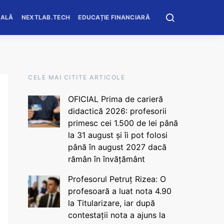
OALĂ
NEXTLAB.TECH
EDUCAȚIE FINANCIARĂ
CELE MAI CITITE ARTICOLE
OFICIAL Prima de carieră
didactică 2026: profesorii
primesc cei 1.500 de lei până
la 31 august și îi pot folosi
până în august 2027 dacă
rămân în învățământ
Profesorul Petruț Rizea: O
profesoară a luat nota 4.90
la Titularizare, iar după
contestații nota a ajuns la