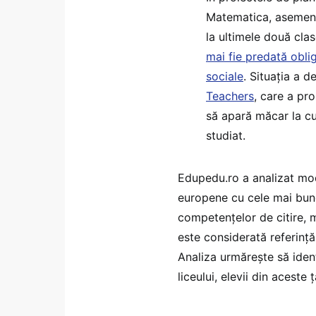
Matematica, asemenea
la ultimele două clas
mai fie predată obliga
sociale
. Situația a d
Teachers
, care a pro
să apară măcar la cur
studiat.
Edupedu.ro a analizat mode
europene cu cele mai bune
competențelor de citire, m
este considerată referință
Analiza urmărește să ident
liceului, elevii din aceste ț