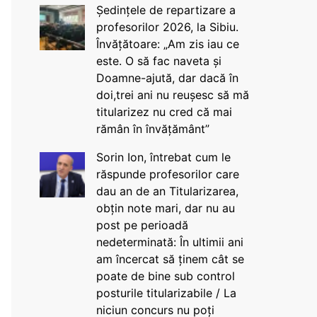
Ședințele de repartizare a
profesorilor 2026, la Sibiu.
Învățătoare: „Am zis iau ce
este. O să fac naveta și
Doamne-ajută, dar dacă în
doi,trei ani nu reușesc să mă
titularizez nu cred că mai
rămân în învățământ”
Sorin Ion, întrebat cum le
răspunde profesorilor care
dau an de an Titularizarea,
obțin note mari, dar nu au
post pe perioadă
nedeterminată: În ultimii ani
am încercat să ținem cât se
poate de bine sub control
posturile titularizabile / La
niciun concurs nu poți