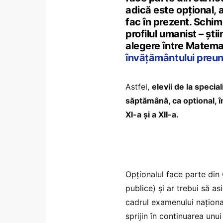
adică este opțional, a
fac în prezent. Schimb
profilul umanist – ști
alegere între Matemati
învățământului preun
Astfel,
elevii de la specia
săptămână, ca optional, î
XI-a și a XII-a.
Opționalul face parte din 
publice) și ar trebui să a
cadrul examenului naționa
sprijin în continuarea unu