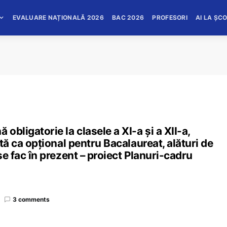
EVALUARE NAȚIONALĂ 2026
BAC 2026
PROFESORI
AI LA ȘC
obligatorie la clasele a XI-a și a XII-a,
ată ca opțional pentru Bacalaureat, alături de
se fac în prezent – proiect Planuri-cadru
3 comments