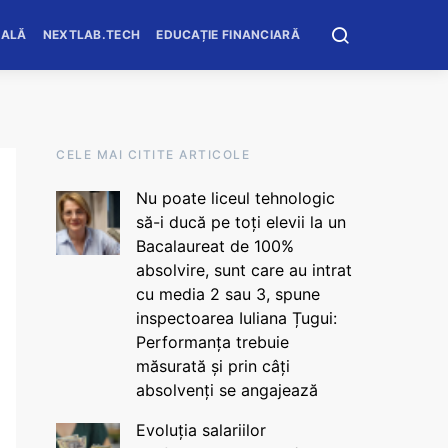
OALĂ
NEXTLAB.TECH
EDUCAȚIE FINANCIARĂ
CELE MAI CITITE ARTICOLE
Nu poate liceul tehnologic
să-i ducă pe toți elevii la un
Bacalaureat de 100%
absolvire, sunt care au intrat
cu media 2 sau 3, spune
inspectoarea Iuliana Țugui:
Performanța trebuie
măsurată și prin câți
absolvenți se angajează
Evoluția salariilor