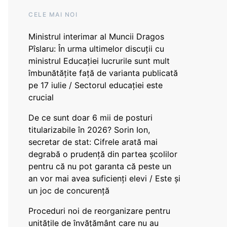
CELE MAI NOI
Ministrul interimar al Muncii Dragos
Pîslaru: În urma ultimelor discuții cu
ministrul Educației lucrurile sunt mult
îmbunătățite față de varianta publicată
pe 17 iulie / Sectorul educației este
crucial
De ce sunt doar 6 mii de posturi
titularizabile în 2026? Sorin Ion,
secretar de stat: Cifrele arată mai
degrabă o prudență din partea școlilor
pentru că nu pot garanta că peste un
an vor mai avea suficienți elevi / Este și
un joc de concurență
Proceduri noi de reorganizare pentru
unitățile de învățământ care nu au