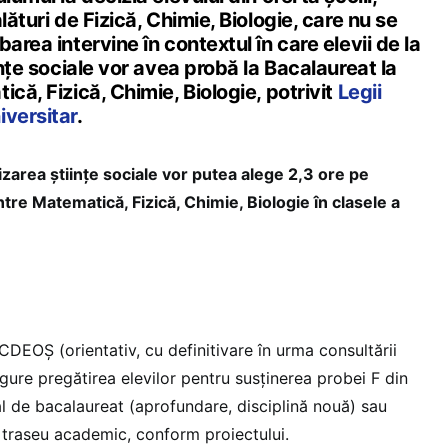
lături de Fizică, Chimie, Biologie, care nu se
area intervine în contextul în care elevii de la
ințe sociale vor avea probă la Bacalaureat la
că, Fizică, Chimie, Biologie, potrivit
Legii
iversitar
.
lizarea științe sociale vor putea alege 2,3 ore pe
ntre Matematică, Fizică, Chimie, Biologie în clasele a
CDEOȘ (orientativ, cu definitivare în urma consultării
sigure pregătirea elevilor pentru susținerea probei F din
l de bacalaureat (aprofundare, disciplină nouă) sau
i traseu academic, conform proiectului.