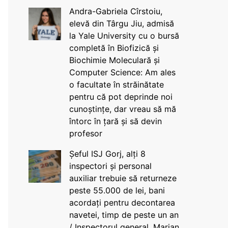
Andra-Gabriela Cîrstoiu,
elevă din Târgu Jiu, admisă
la Yale University cu o bursă
completă în Biofizică și
Biochimie Moleculară și
Computer Science: Am ales
o facultate în străinătate
pentru că pot deprinde noi
cunoștințe, dar vreau să mă
întorc în țară și să devin
profesor
Șeful ISJ Gorj, alți 8
inspectori și personal
auxiliar trebuie să returneze
peste 55.000 de lei, bani
acordați pentru decontarea
navetei, timp de peste un an
/ Inspectorul general, Marian