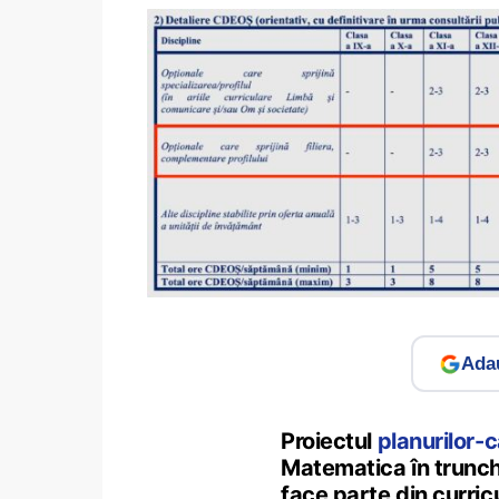
Adau
Proiectul
planurilor-
Matematica în trunchi
face parte din curricu