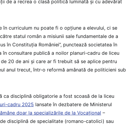
ații de a recrea o clasă politică luminată și cu adevărat
 în curriculum nu poate fi o opțiune a elevului, ci se
ătre statul român a misiunii sale fundamentale de a
lus în Constituția României”, punctează societatea în
 în consultare publică a noilor planuri-cadru de liceu
de 20 de ani și care ar fi trebuit să se aplice pentru
ceul anul trecut, într-o reformă amânată de politicieni sub
ă ca disciplină obligatorie a fost scoasă de la liceu
nuri-cadru 2025
lansate în dezbatere de Ministerul
rămâne doar la specializările de la Vocațional
–
de disciplină de specialitate (romano-catolici) sau