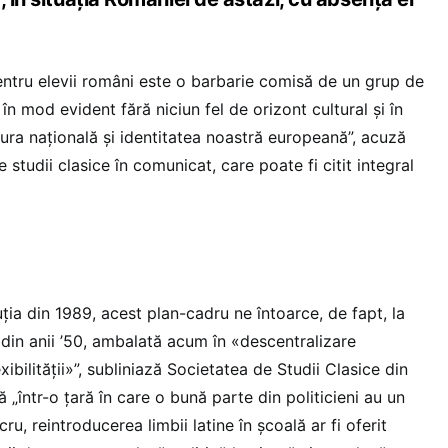
pentru elevii români este o barbarie comisă de un grup de
în mod evident fără niciun fel de orizont cultural și în
tura națională și identitatea noastră europeană”, acuză
e studii clasice în comunicat, care poate fi citit integral
ia din 1989, acest plan-cadru ne întoarce, de fapt, la
in anii ’50, ambalată acum în «descentralizare
exibilității»”, subliniază Societatea de Studii Clasice din
 „într-o țară în care o bună parte din politicieni au un
u, reintroducerea limbii latine în școală ar fi oferit