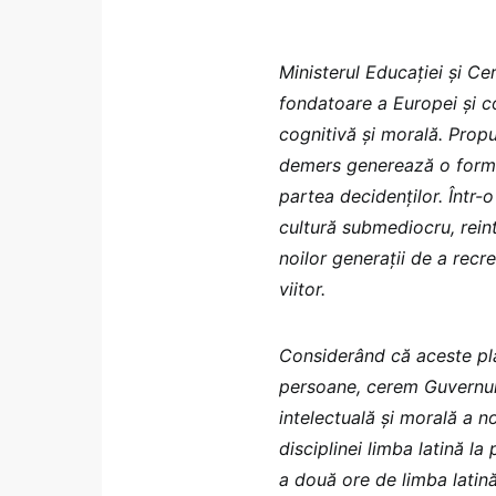
Ministerul Educației și Ce
fondatoare a Europei și c
cognitivă și morală. Propu
demers generează o formă
partea decidenților. Într-o
cultură submediocru, reintr
noilor generații de a recr
viitor.
Considerând că aceste pla
persoane, cerem Guvernulu
intelectuală și morală a n
disciplinei limba latină la
a două ore de limba latină 