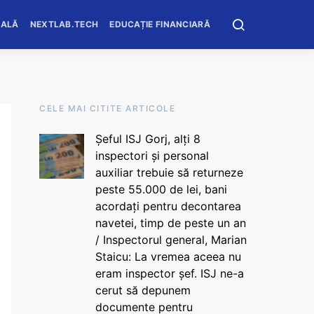
OALĂ
NEXTLAB.TECH
EDUCAȚIE FINANCIARĂ
CELE MAI CITITE ARTICOLE
Șeful ISJ Gorj, alți 8
inspectori și personal
auxiliar trebuie să returneze
peste 55.000 de lei, bani
acordați pentru decontarea
navetei, timp de peste un an
/ Inspectorul general, Marian
Staicu: La vremea aceea nu
eram inspector șef. ISJ ne-a
cerut să depunem
documente pentru