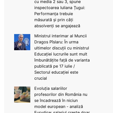
cu media 2 sau 3, spune
inspectoarea Iuliana Țugui:
Performanța trebuie
măsurată și prin câți
absolvenți se angajează
Ministrul interimar al Muncii
Dragos Pîslaru: În urma
ultimelor discuții cu ministrul
Educației lucrurile sunt mult
îmbunătățite față de varianta
publicată pe 17 iulie /
Sectorul educației este
crucial
Evoluția salariilor
profesorilor din România nu
se încadrează în niciun
model european - analiză
Eurydice: salariul crește doar