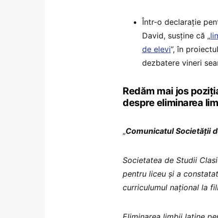
Într-o declarație pen
David, susține că „
li
de elevi
”, în proiect
dezbatere vineri sear
Redăm mai jos poziția
despre eliminarea limb
„
Comunicatul Societății d
Societatea de Studii Clasi
pentru liceu și a constata
curriculumul național la fi
Eliminarea limbii latine p