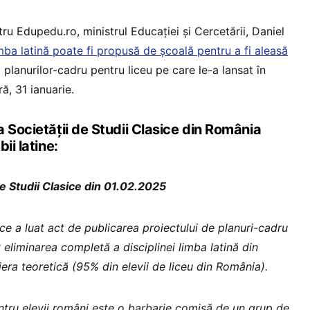
tru Edupedu.ro, ministrul Educației și Cercetării, Daniel
mba latină poate fi propusă de școală pentru a fi aleasă
ul planurilor-cadru pentru liceu pe care le-a lansat în
ă, 31 ianuarie.
 Societății de Studii Clasice din România
ii latine:
e Studii Clasice din 01.02.2025
ce a luat act de publicarea proiectului de planuri-cadru
t eliminarea completă a disciplinei limba latină din
liera teoretică (95% din elevii de liceu din România).
entru elevii români este o barbarie comisă de un grup de