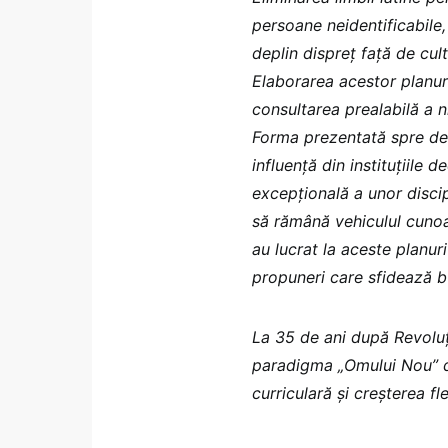
persoane neidentificabile, 
deplin dispreț față de cul
Elaborarea acestor planur
consultarea prealabilă a 
Forma prezentată spre dez
influență din instituțiile
excepțională a unor discip
să rămână vehiculul cunoaș
au lucrat la aceste planur
propuneri care sfidează b
La 35 de ani după Revoluți
paradigma „Omului Nou” di
curriculară și creșterea flex