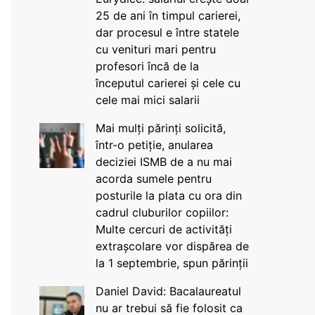
25 de ani în timpul carierei,
dar procesul e între statele
cu venituri mari pentru
profesori încă de la
începutul carierei și cele cu
cele mai mici salarii
Mai mulți părinți solicită,
într-o petiție, anularea
deciziei ISMB de a nu mai
acorda sumele pentru
posturile la plata cu ora din
cadrul cluburilor copiilor:
Multe cercuri de activități
extrașcolare vor dispărea de
la 1 septembrie, spun părinții
Daniel David: Bacalaureatul
nu ar trebui să fie folosit ca