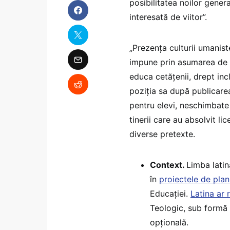
posibilitatea noilor gener
interesată de viitor”.
„Prezența culturii umaniste
impune prin asumarea de c
educa cetățenii, drept inc
poziția sa după publicarea
pentru elevi, neschimbate 
tinerii care au absolvit li
diverse pretexte.
Context.
Limba latin
în
proiectele de pla
Educației.
Latina ar 
Teologic, sub formă 
opțională.