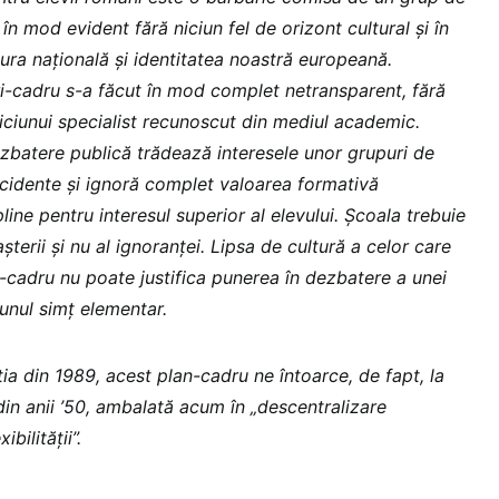
în mod evident fără niciun fel de orizont cultural și în
tura națională și identitatea noastră europeană.
i-cadru s-a făcut în mod complet netransparent, fără
niciunui specialist recunoscut din mediul academic.
batere publică trădează interesele unor grupuri de
 decidente și ignoră complet valoarea formativă
line pentru interesul superior al elevului. Școala trebuie
terii și nu al ignoranței. Lipsa de cultură a celor care
i-cadru nu poate justifica punerea în dezbatere a unei
unul simț elementar.
a din 1989, acest plan-cadru ne întoarce, de fapt, la
n anii ’50, ambalată acum în „descentralizare
ibilității”.