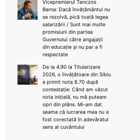
Vicepremierul Tanczos
Barna: Dacă învățământul nu
se rezolvă, pică toată legea
salarizării / Sunt mai multe
promisiuni din partea
Guvernului către angajații
din educație și nu par a fi
respectate
De la 4.90 la Titularizare
2026, o învățătoare din Sibiu
a primit nota 8.70 după
contestație: Când am văzut
nota inițială, nu mă puteam
opri din plâns. Mi-am dat
seama că lucrarea mea nu a
fost corectată în adevăratul
sens al cuvântului