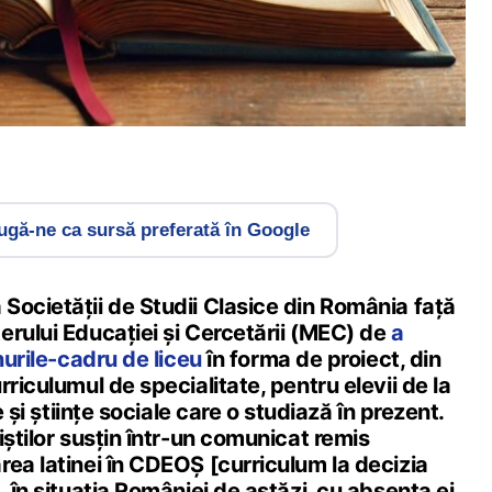
gă-ne ca sursă preferată în Google
Societății de Studii Clasice din România față
erului Educației și Cercetării (MEC) de
a
nurile-cadru de liceu
în forma de proiect, din
rriculumul de specialitate, pentru elevii de la
e și științe sociale care o studiază în prezent.
iștilor susțin într-un comunicat remis
ea latinei în CDEOȘ [curriculum la decizia
, în situația României de astăzi, cu absența ei