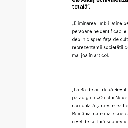
totală”.
„Eliminarea limbii latine 
persoane neidentificabile, 
deplin dispreț față de cul
reprezentanții societății d
mai jos în articol.
„La 35 de ani după Revoluț
paradigma «Omului Nou» d
curriculară și creșterea fl
România, care mai scrie că
nivel de cultură submediocr