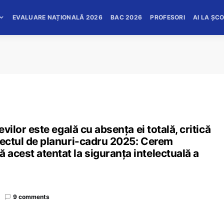
EVALUARE NAȚIONALĂ 2026
BAC 2026
PROFESORI
AI LA ȘC
evilor este egală cu absența ei totală, critică
oiectul de planuri-cadru 2025: Cerem
acest atentat la siguranța intelectuală a
9 comments