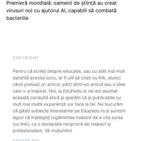
Premieră mondială: oamenii de știință au creat
virusuri noi cu ajutorul AI, capabili să combată
bacteriile
COPYRIGHT
Pentru că scrieți despre educație, sau cu atât mai mult
datorită acestui lucru, ar fi util să citați cu link, atunci
când preluați un articol, părți dintr-un articol sau o idee
care v-a inspirat. Noi, la EduPedu.ro ne-am asumat
această conduită etică și sperăm că și publicațiile cu
mult mai multă experiență vor face la fel. Ne bucurăm
că găsiți subiecte interesante pe Edupedu.ro și suntem
siguri că înțelegeți rugămintea noastră de a cita sursa
(cu link), ca o declarație reciprocă de respect și
profesionalism. Vă mulțumim!
DESPRE NOI