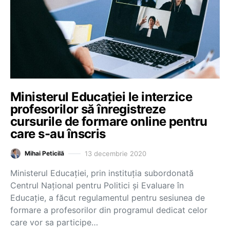
Ministerul Educației le interzice
profesorilor să înregistreze
cursurile de formare online pentru
care s-au înscris
13 decembrie 2020
Mihai Peticilă
Ministerul Educației, prin instituția subordonată
Centrul Național pentru Politici și Evaluare în
Educație, a făcut regulamentul pentru sesiunea de
formare a profesorilor din programul dedicat celor
care vor sa participe…