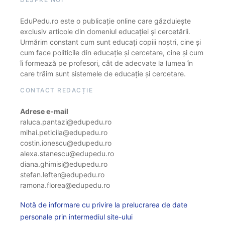
EduPedu.ro este o publicație online care găzduiește
exclusiv articole din domeniul educației și cercetării.
Urmărim constant cum sunt educați copiii noștri, cine și
cum face politicile din educație și cercetare, cine și cum
îi formează pe profesori, cât de adecvate la lumea în
care trăim sunt sistemele de educație și cercetare.
CONTACT REDACȚIE
Adrese e-mail
raluca.pantazi@edupedu.ro
mihai.peticila@edupedu.ro
costin.ionescu@edupedu.ro
alexa.stanescu@edupedu.ro
diana.ghimisi@edupedu.ro
stefan.lefter@edupedu.ro
ramona.florea@edupedu.ro
Notă de informare cu privire la prelucrarea de date
personale prin intermediul site-ului