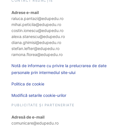
CONTACT REDACȚIE
Adrese e-mail
raluca.pantazi@edupedu.ro
mihai.peticila@edupedu.ro
costin.ionescu@edupedu.ro
alexa.stanescu@edupedu.ro
diana.ghimisi@edupedu.ro
stefan.lefter@edupedu.ro
ramona.florea@edupedu.ro
Notă de informare cu privire la prelucrarea de date
personale prin intermediul site-ului
Politica de cookie
Modifică setarile cookie-urilor
PUBLICITATE ȘI PARTENERIATE
Adresă de e-mail
comunicare@edupedu.ro