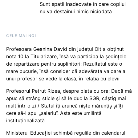
Sunt spații inadecvate în care copilul
nu va destăinui nimic niciodată
CELE MAI NOI
Profesoara Geanina David din județul Olt a obținut
nota 10 la Titularizare, însă va participa la ședințele
de repartizare pentru suplinitori: Rezultatul este o
mare bucurie, însă consider că adevărata valoare a
unui profesor se vede la clasă, în relația cu elevii
Profesorul Petruț Rizea, despre plata cu ora: Dacă mă
apuc să strâng sticle și să le duc la SGR, câștig mai
mult într-o zi / Statul îți aruncă niște mărunțiș și îți
cere să-i spui „salariu”. Asta este umilință
instituționalizată
Ministerul Educației schimbă regulile din calendarul