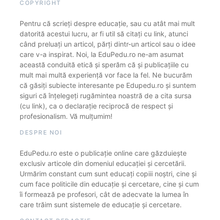
COPYRIGHT
Pentru că scrieți despre educație, sau cu atât mai mult
datorită acestui lucru, ar fi util să citați cu link, atunci
când preluați un articol, părți dintr-un articol sau o idee
care v-a inspirat. Noi, la EduPedu.ro ne-am asumat
această conduită etică și sperăm că și publicațiile cu
mult mai multă experiență vor face la fel. Ne bucurăm
că găsiți subiecte interesante pe Edupedu.ro și suntem
siguri că înțelegeți rugămintea noastră de a cita sursa
(cu link), ca o declarație reciprocă de respect și
profesionalism. Vă mulțumim!
DESPRE NOI
EduPedu.ro este o publicație online care găzduiește
exclusiv articole din domeniul educației și cercetării.
Urmărim constant cum sunt educați copiii noștri, cine și
cum face politicile din educație și cercetare, cine și cum
îi formează pe profesori, cât de adecvate la lumea în
care trăim sunt sistemele de educație și cercetare.