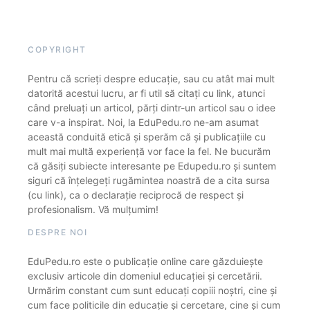
COPYRIGHT
Pentru că scrieți despre educație, sau cu atât mai mult
datorită acestui lucru, ar fi util să citați cu link, atunci
când preluați un articol, părți dintr-un articol sau o idee
care v-a inspirat. Noi, la EduPedu.ro ne-am asumat
această conduită etică și sperăm că și publicațiile cu
mult mai multă experiență vor face la fel. Ne bucurăm
că găsiți subiecte interesante pe Edupedu.ro și suntem
siguri că înțelegeți rugămintea noastră de a cita sursa
(cu link), ca o declarație reciprocă de respect și
profesionalism. Vă mulțumim!
DESPRE NOI
EduPedu.ro este o publicație online care găzduiește
exclusiv articole din domeniul educației și cercetării.
Urmărim constant cum sunt educați copiii noștri, cine și
cum face politicile din educație și cercetare, cine și cum