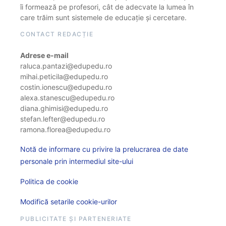
îi formează pe profesori, cât de adecvate la lumea în
care trăim sunt sistemele de educație și cercetare.
CONTACT REDACȚIE
Adrese e-mail
raluca.pantazi@edupedu.ro
mihai.peticila@edupedu.ro
costin.ionescu@edupedu.ro
alexa.stanescu@edupedu.ro
diana.ghimisi@edupedu.ro
stefan.lefter@edupedu.ro
ramona.florea@edupedu.ro
Notă de informare cu privire la prelucrarea de date
personale prin intermediul site-ului
Politica de cookie
Modifică setarile cookie-urilor
PUBLICITATE ȘI PARTENERIATE