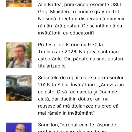
Alin Badea, prim-vicepreședinte USLI
Gorj: Ministerul o comite grav de tot.
Ne sună directorii disperați că oamenii
rămân fără posturi. Ce se întâmplă cu
învățătorii, cu educatorii?
Profesor de Istorie cu 9.70 la
Titularizare 2026: Nu prea sunt mari
așteptările. Din păcate nu sunt posturi
titularizabile
Ședințele de repartizare a profesorilor
2026, la Sibiu. Învățătoare: „Am zis iau
ce este. O să fac naveta și Doamne-
ajută, dar dacă în doi,trei ani nu
reușesc să mă titularizez nu cred că
mai rămân în învățământ”
Sorin Ion, întrebat cum le răspunde
profesorilor care dau an de an