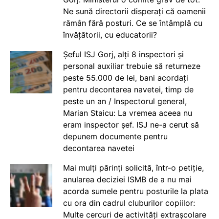
Ne sună directorii disperați că oamenii
rămân fără posturi. Ce se întâmplă cu
învățătorii, cu educatorii?
Șeful ISJ Gorj, alți 8 inspectori și
personal auxiliar trebuie să returneze
peste 55.000 de lei, bani acordați
pentru decontarea navetei, timp de
peste un an / Inspectorul general,
Marian Staicu: La vremea aceea nu
eram inspector șef. ISJ ne-a cerut să
depunem documente pentru
decontarea navetei
Mai mulți părinți solicită, într-o petiție,
anularea deciziei ISMB de a nu mai
acorda sumele pentru posturile la plata
cu ora din cadrul cluburilor copiilor:
Multe cercuri de activități extrașcolare