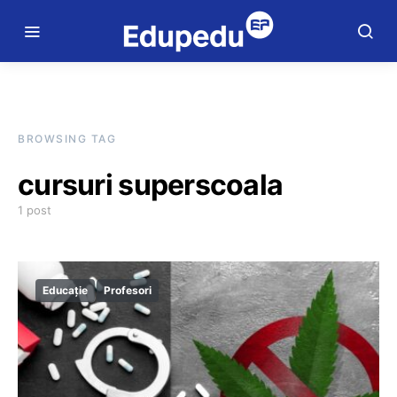
BROWSING TAG
cursuri superscoala
1 post
Educație
Profesori