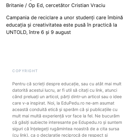
Britanie / Op Ed, cercetător Cristian Vraciu
Campania de reciclare a unor studenți care îmbină
educația și creativitatea este pusă în practică la
UNTOLD, între 6 și 9 august
COPYRIGHT
Pentru că scrieți despre educație, sau cu atât mai mult
datorită acestui lucru, ar fi util să citați cu link, atunci
când preluați un articol, părți dintr-un articol sau o idee
care v-a inspirat. Noi, la EduPedu.ro ne-am asumat
această conduită etică și sperăm că și publicațiile cu
mult mai multă experiență vor face la fel. Ne bucurăm
că găsiți subiecte interesante pe Edupedu.ro și suntem
siguri că înțelegeți rugămintea noastră de a cita sursa
(cu link), ca o declarație reciprocă de respect și