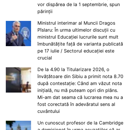
vor dispărea de la 1 septembrie, spun
părinții
Ministrul interimar al Muncii Dragos
Pîslaru: În urma ultimelor discuții cu
ministrul Educației lucrurile sunt mult
îmbunătățite față de varianta publicată
pe 17 iulie / Sectorul educației este
crucial
De la 4.90 la Titularizare 2026, o
învățătoare din Sibiu a primit nota 8.70
după contestație: Când am văzut nota
inițială, nu mă puteam opri din plâns.
Mi-am dat seama că lucrarea mea nu a
fost corectată în adevăratul sens al
cuvântului
Un cunoscut profesor de la Cambridge
a demisionat în urma acuzațiilor că ar