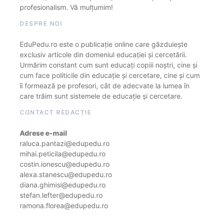
profesionalism. Vă mulțumim!
DESPRE NOI
EduPedu.ro este o publicație online care găzduiește
exclusiv articole din domeniul educației și cercetării.
Urmărim constant cum sunt educați copiii noștri, cine și
cum face politicile din educație și cercetare, cine și cum
îi formează pe profesori, cât de adecvate la lumea în
care trăim sunt sistemele de educație și cercetare.
CONTACT REDACȚIE
Adrese e-mail
raluca.pantazi@edupedu.ro
mihai.peticila@edupedu.ro
costin.ionescu@edupedu.ro
alexa.stanescu@edupedu.ro
diana.ghimisi@edupedu.ro
stefan.lefter@edupedu.ro
ramona.florea@edupedu.ro