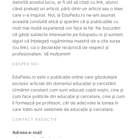
datorită acestui lucru, ar fi util să citați cu link, atunci
când preluați un articol, părți dintr-un articol sau o idee
care v-a inspirat. Noi, la EduPedu.ro ne-am asumat
această conduită etică și sperăm că și publicațiile cu
mult mai multă experiență vor face la fel. Ne bucurăm
că găsiți subiecte interesante pe Edupedu.ro și suntem
siguri că înțelegeți rugămintea noastră de a cita sursa
(cu link), ca o declarație reciprocă de respect și
profesionalism. Vă mulțumim!
DESPRE NOI
EduPedu.ro este o publicație online care găzduiește
exclusiv articole din domeniul educației și cercetării.
Urmărim constant cum sunt educați copiii noștri, cine și
cum face politicile din educație și cercetare, cine și cum
îi formează pe profesori, cât de adecvate la lumea în
care trăim sunt sistemele de educație și cercetare.
CONTACT REDACȚIE
Adrese e-mail