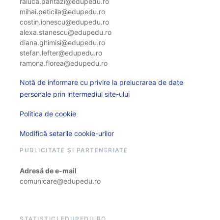
raluca.pantazi@edupedu.ro
mihai.peticila@edupedu.ro
costin.ionescu@edupedu.ro
alexa.stanescu@edupedu.ro
diana.ghimisi@edupedu.ro
stefan.lefter@edupedu.ro
ramona.florea@edupedu.ro
Notă de informare cu privire la prelucrarea de date
personale prin intermediul site-ului
Politica de cookie
Modifică setarile cookie-urilor
PUBLICITATE ȘI PARTENERIATE
Adresă de e-mail
comunicare@edupedu.ro
STATISTICI EDUPEDU.RO