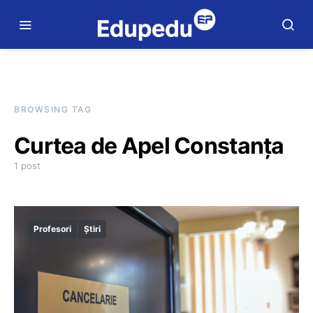
BROWSING TAG
Curtea de Apel Constanța
1 post
Profesori
Știri