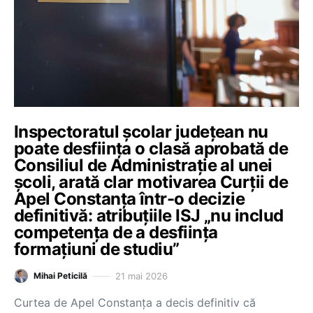
Inspectoratul școlar județean nu
poate desființa o clasă aprobată de
Consiliul de Administrație al unei
școli, arată clar motivarea Curții de
Apel Constanța într-o decizie
definitivă: atribuțiile ISJ „nu includ
competența de a desființa
formațiuni de studiu”
21 mai 2026
Mihai Peticilă
Curtea de Apel Constanța a decis definitiv că