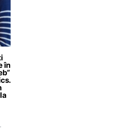
i
e în
eb”
ics.
n
la
-