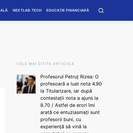
OALĂ
NEXTLAB.TECH
EDUCAȚIE FINANCIARĂ
CELE MAI CITITE ARTICOLE
Profesorul Petruț Rizea: O
profesoară a luat nota 4.90
la Titularizare, iar după
contestații nota a ajuns la
8.70 / Astfel de erori îmi
arată ce entuziasmați sunt
profesorii buni, cu
experiență să vină la