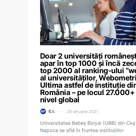
Doar 2 universități româneșt
apar în top 1000 și încă zec
top 2000 al ranking-ului “w
al universităților, Webometr
Ultima astfel de instituție di
România – pe locul 27.000+ 
nivel global
28 ianuarie 2021
C.I.
Universitatea Babeș Bolyai (UBB) din Cluj
Napoca se află în fruntea instituțiilor