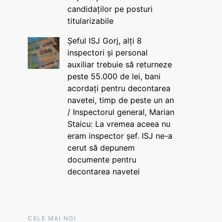
candidaților pe posturi
titularizabile
Șeful ISJ Gorj, alți 8
inspectori și personal
auxiliar trebuie să returneze
peste 55.000 de lei, bani
acordați pentru decontarea
navetei, timp de peste un an
/ Inspectorul general, Marian
Staicu: La vremea aceea nu
eram inspector șef. ISJ ne-a
cerut să depunem
documente pentru
decontarea navetei
CELE MAI NOI