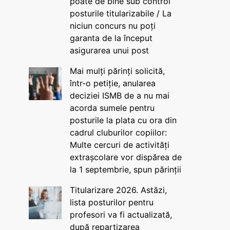
poate de bine sub control
posturile titularizabile / La
niciun concurs nu poți
garanta de la început
asigurarea unui post
Mai mulți părinți solicită,
într-o petiție, anularea
deciziei ISMB de a nu mai
acorda sumele pentru
posturile la plata cu ora din
cadrul cluburilor copiilor:
Multe cercuri de activități
extrașcolare vor dispărea de
la 1 septembrie, spun părinții
Titularizare 2026. Astăzi,
lista posturilor pentru
profesori va fi actualizată,
după repartizarea