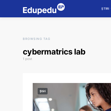
ȘTIRI
BROWSING TAG
cybermatrics lab
1 post
Știri