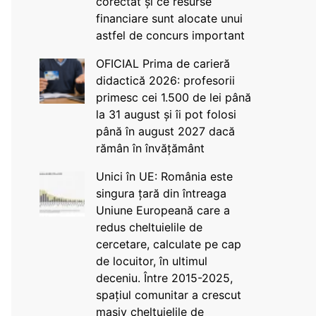
corectat și ce resurse
financiare sunt alocate unui
astfel de concurs important
OFICIAL Prima de carieră
didactică 2026: profesorii
primesc cei 1.500 de lei până
la 31 august și îi pot folosi
până în august 2027 dacă
rămân în învățământ
Unici în UE: România este
singura țară din întreaga
Uniune Europeană care a
redus cheltuielile de
cercetare, calculate pe cap
de locuitor, în ultimul
deceniu. Între 2015-2025,
spațiul comunitar a crescut
masiv cheltuielile de