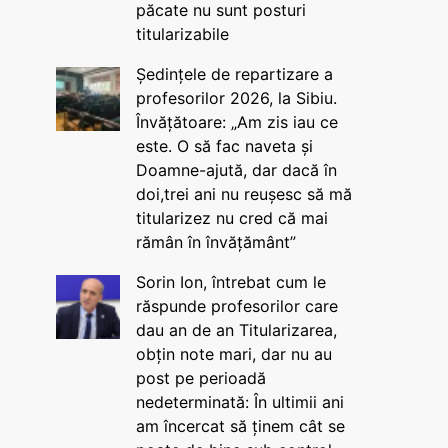
păcate nu sunt posturi
titularizabile
Ședințele de repartizare a
profesorilor 2026, la Sibiu.
Învățătoare: „Am zis iau ce
este. O să fac naveta și
Doamne-ajută, dar dacă în
doi,trei ani nu reușesc să mă
titularizez nu cred că mai
rămân în învățământ”
Sorin Ion, întrebat cum le
răspunde profesorilor care
dau an de an Titularizarea,
obțin note mari, dar nu au
post pe perioadă
nedeterminată: În ultimii ani
am încercat să ținem cât se