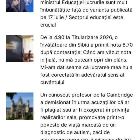
ministrul Educației lucrurile sunt mult
îmbunătățite față de varianta publicată
pe 17 iulie / Sectorul educației este
crucial
De la 4.90 la Titularizare 2026, o
învățătoare din Sibiu a primit nota 8.70
după contestație: Când am văzut nota
inițială, nu mă puteam opri din plâns.
Mi-am dat seama că lucrarea mea nu a
fost corectată în adevăratul sens al
cuvântului
Un cunoscut profesor de la Cambridge
a demisionat în urma acuzațiilor că ar
fi plagiat sau ar fi exagerat în privința
realizărilor sale, promovate printr-o
poveste de viață marcată de un
diagnostic de autism, zeci de
maratoane parcurse și milioane de lire