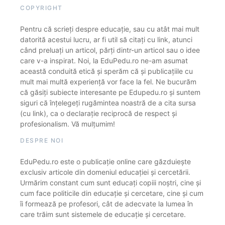
COPYRIGHT
Pentru că scrieți despre educație, sau cu atât mai mult
datorită acestui lucru, ar fi util să citați cu link, atunci
când preluați un articol, părți dintr-un articol sau o idee
care v-a inspirat. Noi, la EduPedu.ro ne-am asumat
această conduită etică și sperăm că și publicațiile cu
mult mai multă experiență vor face la fel. Ne bucurăm
că găsiți subiecte interesante pe Edupedu.ro și suntem
siguri că înțelegeți rugămintea noastră de a cita sursa
(cu link), ca o declarație reciprocă de respect și
profesionalism. Vă mulțumim!
DESPRE NOI
EduPedu.ro este o publicație online care găzduiește
exclusiv articole din domeniul educației și cercetării.
Urmărim constant cum sunt educați copiii noștri, cine și
cum face politicile din educație și cercetare, cine și cum
îi formează pe profesori, cât de adecvate la lumea în
care trăim sunt sistemele de educație și cercetare.