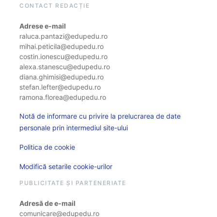
CONTACT REDACȚIE
Adrese e-mail
raluca.pantazi@edupedu.ro
mihai.peticila@edupedu.ro
costin.ionescu@edupedu.ro
alexa.stanescu@edupedu.ro
diana.ghimisi@edupedu.ro
stefan.lefter@edupedu.ro
ramona.florea@edupedu.ro
Notă de informare cu privire la prelucrarea de date
personale prin intermediul site-ului
Politica de cookie
Modifică setarile cookie-urilor
PUBLICITATE ȘI PARTENERIATE
Adresă de e-mail
comunicare@edupedu.ro