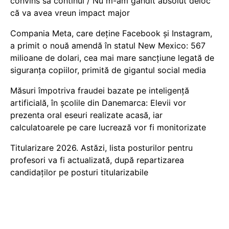
convins să continui / Nu m-am gândit absolut deloc
că va avea vreun impact major
Compania Meta, care deține Facebook și Instagram,
a primit o nouă amendă în statul New Mexico: 567
milioane de dolari, cea mai mare sancțiune legată de
siguranța copiilor, primită de gigantul social media
Măsuri împotriva fraudei bazate pe inteligență
artificială, în școlile din Danemarca: Elevii vor
prezenta oral eseuri realizate acasă, iar
calculatoarele pe care lucrează vor fi monitorizate
Titularizare 2026. Astăzi, lista posturilor pentru
profesori va fi actualizată, după repartizarea
candidaților pe posturi titularizabile