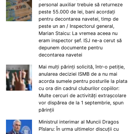
personal auxiliar trebuie să returneze
peste 55.000 de lei, bani acordați
pentru decontarea navetei, timp de
peste un an / Inspectorul general,
Marian Staicu: La vremea aceea nu
eram inspector șef. ISJ ne-a cerut să
depunem documente pentru
decontarea navetei
Mai mulți părinți solicită, într-o petiție,
anularea deciziei ISMB de a nu mai
acorda sumele pentru posturile la plata
cu ora din cadrul cluburilor copiilor:
Multe cercuri de activități extrașcolare
vor dispărea de la 1 septembrie, spun
părinții
Ministrul interimar al Muncii Dragos
Pîslaru: În urma ultimelor discuții cu