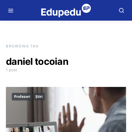
BROWSING TAG
daniel tocoian
1 post
Profesori
Știri