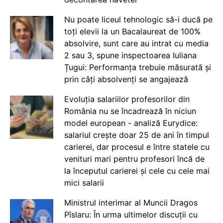
Nu poate liceul tehnologic să-i ducă pe
toți elevii la un Bacalaureat de 100%
absolvire, sunt care au intrat cu media
2 sau 3, spune inspectoarea Iuliana
Țugui: Performanța trebuie măsurată și
prin câți absolvenți se angajează
Evoluția salariilor profesorilor din
România nu se încadrează în niciun
model european - analiză Eurydice:
salariul crește doar 25 de ani în timpul
carierei, dar procesul e între statele cu
venituri mari pentru profesori încă de
la începutul carierei și cele cu cele mai
mici salarii
Ministrul interimar al Muncii Dragos
Pîslaru: În urma ultimelor discuții cu