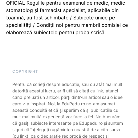
OFICIAL Regulile pentru examenul de medic, medic
stomatolog și farmacist specialist, aplicabile din
toamnă, au fost schimbate / Subiecte unice pe
specialități / Condiții noi pentru membrii comisiei ce
elaborează subiectele pentru proba scrisă
COPYRIGHT
Pentru că scrieți despre educație, sau cu atât mai mult
datorită acestui lucru, ar fi util să citați cu link, atunci
când preluați un articol, părți dintr-un articol sau o idee
care v-a inspirat. Noi, la EduPedu.ro ne-am asumat
această conduită etică și sperăm că și publicațiile cu
mult mai multă experiență vor face la fel. Ne bucurăm
că găsiți subiecte interesante pe Edupedu.ro și suntem
siguri că înțelegeți rugămintea noastră de a cita sursa
(cu link), ca o declarație reciprocă de respect și