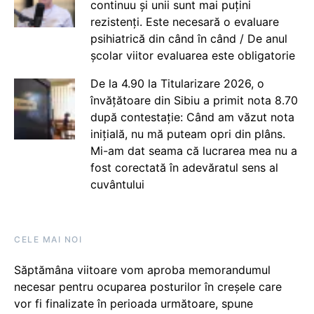
continuu și unii sunt mai puțini
rezistenți. Este necesară o evaluare
psihiatrică din când în când / De anul
școlar viitor evaluarea este obligatorie
De la 4.90 la Titularizare 2026, o
învățătoare din Sibiu a primit nota 8.70
după contestație: Când am văzut nota
inițială, nu mă puteam opri din plâns.
Mi-am dat seama că lucrarea mea nu a
fost corectată în adevăratul sens al
cuvântului
CELE MAI NOI
Săptămâna viitoare vom aproba memorandumul
necesar pentru ocuparea posturilor în creșele care
vor fi finalizate în perioada următoare, spune