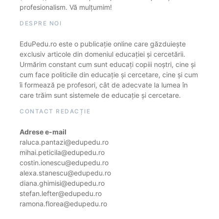
profesionalism. Vă mulțumim!
DESPRE NOI
EduPedu.ro este o publicație online care găzduiește
exclusiv articole din domeniul educației și cercetării.
Urmărim constant cum sunt educați copiii noștri, cine și
cum face politicile din educație și cercetare, cine și cum
îi formează pe profesori, cât de adecvate la lumea în
care trăim sunt sistemele de educație și cercetare.
CONTACT REDACȚIE
Adrese e-mail
raluca.pantazi@edupedu.ro
mihai.peticila@edupedu.ro
costin.ionescu@edupedu.ro
alexa.stanescu@edupedu.ro
diana.ghimisi@edupedu.ro
stefan.lefter@edupedu.ro
ramona.florea@edupedu.ro