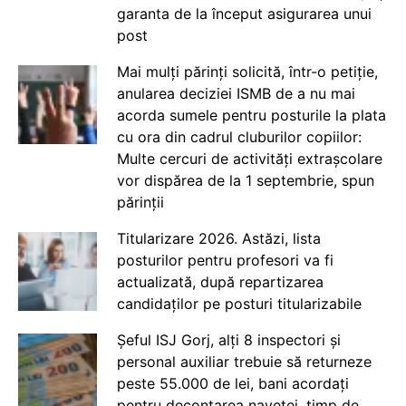
garanta de la început asigurarea unui
post
Mai mulți părinți solicită, într-o petiție,
anularea deciziei ISMB de a nu mai
acorda sumele pentru posturile la plata
cu ora din cadrul cluburilor copiilor:
Multe cercuri de activități extrașcolare
vor dispărea de la 1 septembrie, spun
părinții
Titularizare 2026. Astăzi, lista
posturilor pentru profesori va fi
actualizată, după repartizarea
candidaților pe posturi titularizabile
Șeful ISJ Gorj, alți 8 inspectori și
personal auxiliar trebuie să returneze
peste 55.000 de lei, bani acordați
pentru decontarea navetei, timp de