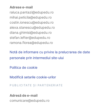
Adrese e-mail
raluca.pantazi@edupedu.ro
mihai.peticila@edupedu.ro
costin.ionescu@edupedu.ro
alexa.stanescu@edupedu.ro
diana.ghimisi@edupedu.ro
stefan.lefter@edupedu.ro
ramona.florea@edupedu.ro
Notă de informare cu privire la prelucrarea de date
personale prin intermediul site-ului
Politica de cookie
Modifică setarile cookie-urilor
PUBLICITATE ȘI PARTENERIATE
Adresă de e-mail
comunicare@edupedu.ro