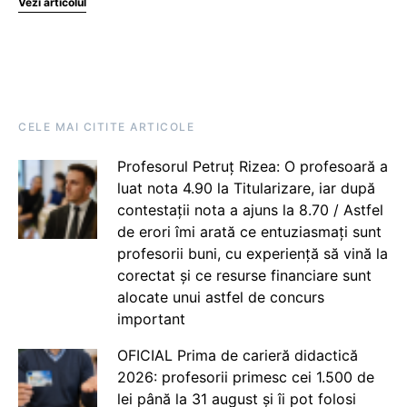
Vezi articolul
CELE MAI CITITE ARTICOLE
Profesorul Petruț Rizea: O profesoară a
luat nota 4.90 la Titularizare, iar după
contestații nota a ajuns la 8.70 / Astfel
de erori îmi arată ce entuziasmați sunt
profesorii buni, cu experiență să vină la
corectat și ce resurse financiare sunt
alocate unui astfel de concurs
important
OFICIAL Prima de carieră didactică
2026: profesorii primesc cei 1.500 de
lei până la 31 august și îi pot folosi