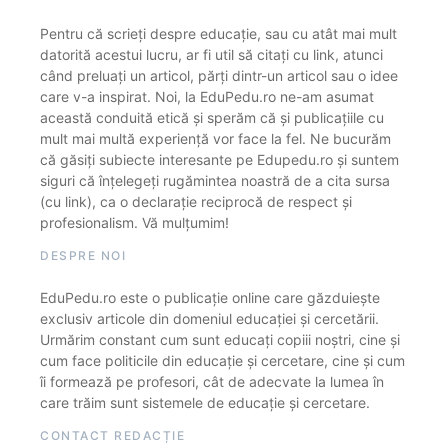
Pentru că scrieți despre educație, sau cu atât mai mult
datorită acestui lucru, ar fi util să citați cu link, atunci
când preluați un articol, părți dintr-un articol sau o idee
care v-a inspirat. Noi, la EduPedu.ro ne-am asumat
această conduită etică și sperăm că și publicațiile cu
mult mai multă experiență vor face la fel. Ne bucurăm
că găsiți subiecte interesante pe Edupedu.ro și suntem
siguri că înțelegeți rugămintea noastră de a cita sursa
(cu link), ca o declarație reciprocă de respect și
profesionalism. Vă mulțumim!
DESPRE NOI
EduPedu.ro este o publicație online care găzduiește
exclusiv articole din domeniul educației și cercetării.
Urmărim constant cum sunt educați copiii noștri, cine și
cum face politicile din educație și cercetare, cine și cum
îi formează pe profesori, cât de adecvate la lumea în
care trăim sunt sistemele de educație și cercetare.
CONTACT REDACȚIE