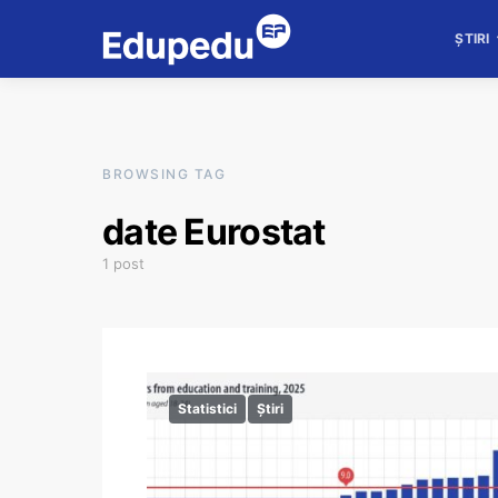
ȘTIRI
BROWSING TAG
date Eurostat
1 post
Statistici
Știri