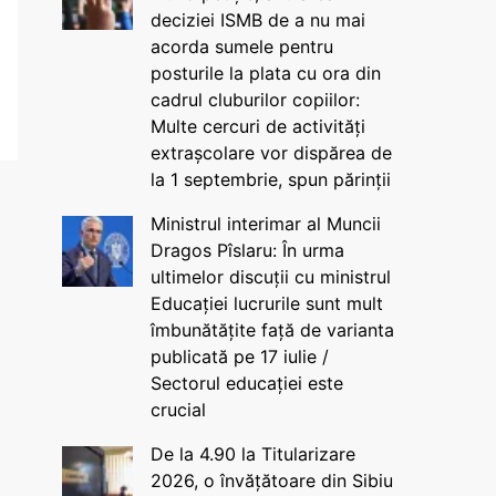
deciziei ISMB de a nu mai
acorda sumele pentru
posturile la plata cu ora din
cadrul cluburilor copiilor:
Multe cercuri de activități
extrașcolare vor dispărea de
la 1 septembrie, spun părinții
Ministrul interimar al Muncii
Dragos Pîslaru: În urma
ultimelor discuții cu ministrul
Educației lucrurile sunt mult
îmbunătățite față de varianta
publicată pe 17 iulie /
Sectorul educației este
crucial
De la 4.90 la Titularizare
2026, o învățătoare din Sibiu