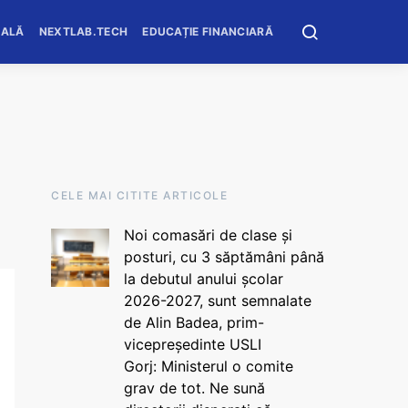
OALĂ
NEXTLAB.TECH
EDUCAȚIE FINANCIARĂ
CELE MAI CITITE ARTICOLE
Noi comasări de clase și
posturi, cu 3 săptămâni până
la debutul anului școlar
2026-2027, sunt semnalate
de Alin Badea, prim-
vicepreședinte USLI
Gorj: Ministerul o comite
grav de tot. Ne sună