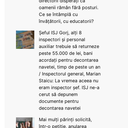
directorii disperați că
oamenii rămân fără posturi.
Ce se întâmplă cu
învățătorii, cu educatorii?
Șeful ISJ Gorj, alți 8
inspectori și personal
auxiliar trebuie să returneze
peste 55.000 de lei, bani
acordați pentru decontarea
navetei, timp de peste un an
/ Inspectorul general, Marian
Staicu: La vremea aceea nu
eram inspector șef. ISJ ne-a
cerut să depunem
documente pentru
decontarea navetei
Mai mulți părinți solicită,
într-o petiție, anularea