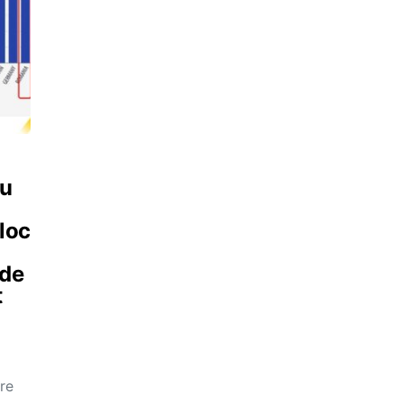
cu
loc
 de
t
re