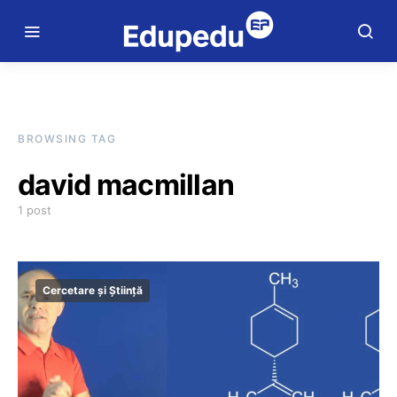
BROWSING TAG
david macmillan
1 post
Cercetare și Știință