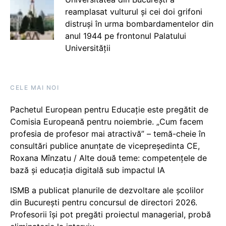
reamplasat vulturul și cei doi grifoni
distruși în urma bombardamentelor din
anul 1944 pe frontonul Palatului
Universității
CELE MAI NOI
Pachetul European pentru Educație este pregătit de
Comisia Europeană pentru noiembrie. „Cum facem
profesia de profesor mai atractivă” – temă-cheie în
consultări publice anunțate de vicepreședinta CE,
Roxana Mînzatu / Alte două teme: competențele de
bază și educația digitală sub impactul IA
ISMB a publicat planurile de dezvoltare ale școlilor
din București pentru concursul de directori 2026.
Profesorii își pot pregăti proiectul managerial, probă