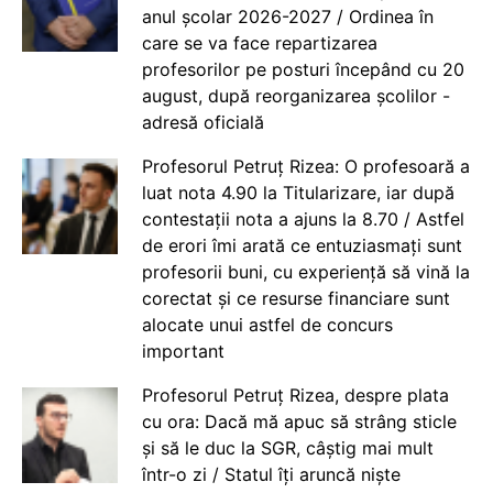
anul școlar 2026-2027 / Ordinea în
care se va face repartizarea
profesorilor pe posturi începând cu 20
august, după reorganizarea școlilor -
adresă oficială
Profesorul Petruț Rizea: O profesoară a
luat nota 4.90 la Titularizare, iar după
contestații nota a ajuns la 8.70 / Astfel
de erori îmi arată ce entuziasmați sunt
profesorii buni, cu experiență să vină la
corectat și ce resurse financiare sunt
alocate unui astfel de concurs
important
Profesorul Petruț Rizea, despre plata
cu ora: Dacă mă apuc să strâng sticle
și să le duc la SGR, câștig mai mult
într-o zi / Statul îți aruncă niște