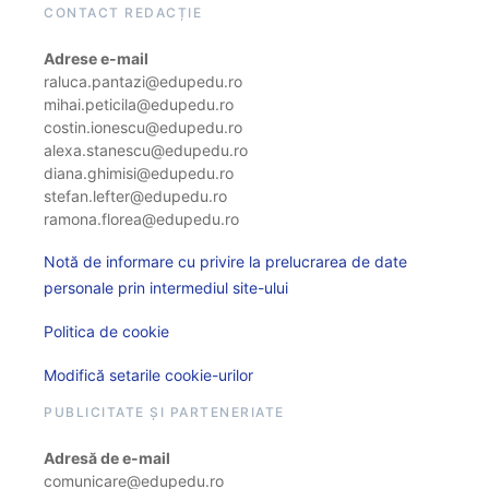
CONTACT REDACȚIE
Adrese e-mail
raluca.pantazi@edupedu.ro
mihai.peticila@edupedu.ro
costin.ionescu@edupedu.ro
alexa.stanescu@edupedu.ro
diana.ghimisi@edupedu.ro
stefan.lefter@edupedu.ro
ramona.florea@edupedu.ro
Notă de informare cu privire la prelucrarea de date
personale prin intermediul site-ului
Politica de cookie
Modifică setarile cookie-urilor
PUBLICITATE ȘI PARTENERIATE
Adresă de e-mail
comunicare@edupedu.ro