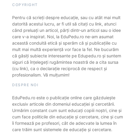
COPYRIGHT
Pentru că scrieți despre educație, sau cu atât mai mult
datorită acestui lucru, ar fi util să citați cu link, atunci
când preluați un articol, părți dintr-un articol sau o idee
care v-a inspirat. Noi, la EduPedu.ro ne-am asumat
această conduită etică și sperăm că și publicațiile cu
mult mai multă experiență vor face la fel. Ne bucurăm
că găsiți subiecte interesante pe Edupedu.ro și suntem
siguri că înțelegeți rugămintea noastră de a cita sursa
(cu link), ca o declarație reciprocă de respect și
profesionalism. Vă mulțumim!
DESPRE NOI
EduPedu.ro este o publicație online care găzduiește
exclusiv articole din domeniul educației și cercetării.
Urmărim constant cum sunt educați copiii noștri, cine și
cum face politicile din educație și cercetare, cine și cum
îi formează pe profesori, cât de adecvate la lumea în
care trăim sunt sistemele de educație și cercetare.