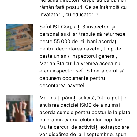
rămân fără posturi. Ce se întâmplă cu
învățătorii, cu educatorii?
Șeful ISJ Gorj, alți 8 inspectori și
personal auxiliar trebuie să returneze
peste 55.000 de lei, bani acordați
pentru decontarea navetei, timp de
peste un an / Inspectorul general,
Marian Staicu: La vremea aceea nu
eram inspector șef. ISJ ne-a cerut să
depunem documente pentru
decontarea navetei
Mai mulți părinți solicită, într-o petiție,
anularea deciziei ISMB de a nu mai
acorda sumele pentru posturile la plata
cu ora din cadrul cluburilor copiilor:
Multe cercuri de activități extrașcolare
vor dispărea de la 1 septembrie, spun