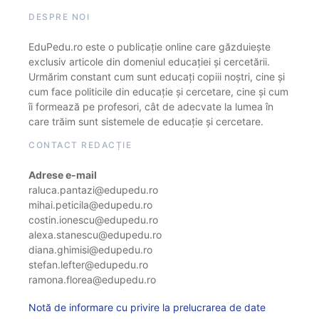
DESPRE NOI
EduPedu.ro este o publicație online care găzduiește
exclusiv articole din domeniul educației și cercetării.
Urmărim constant cum sunt educați copiii noștri, cine și
cum face politicile din educație și cercetare, cine și cum
îi formează pe profesori, cât de adecvate la lumea în
care trăim sunt sistemele de educație și cercetare.
CONTACT REDACȚIE
Adrese e-mail
raluca.pantazi@edupedu.ro
mihai.peticila@edupedu.ro
costin.ionescu@edupedu.ro
alexa.stanescu@edupedu.ro
diana.ghimisi@edupedu.ro
stefan.lefter@edupedu.ro
ramona.florea@edupedu.ro
Notă de informare cu privire la prelucrarea de date