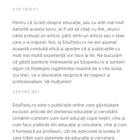
COPYRIGHT
Pentru că scrieți despre educație, sau cu atât mai mult
datorită acestui lucru, ar fi util să citați cu link, atunci
când preluați un articol, părți dintr-un articol sau o idee
care v-a inspirat. Noi, la EduPedu.ro ne-am asumat
această conduită etică și sperăm că și publicațiile cu
mult mai multă experiență vor face la fel. Ne bucurăm
că găsiți subiecte interesante pe Edupedu.ro și suntem
siguri că înțelegeți rugămintea noastră de a cita sursa
(cu link), ca o declarație reciprocă de respect și
profesionalism. Vă mulțumim!
DESPRE NOI
EduPedu.ro este o publicație online care găzduiește
exclusiv articole din domeniul educației și cercetării.
Urmărim constant cum sunt educați copiii noștri, cine și
cum face politicile din educație și cercetare, cine și cum
îi formează pe profesori, cât de adecvate la lumea în
care trăim sunt sistemele de educație și cercetare.