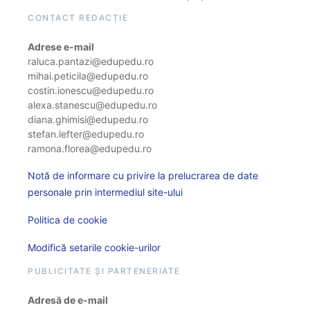
CONTACT REDACȚIE
Adrese e-mail
raluca.pantazi@edupedu.ro
mihai.peticila@edupedu.ro
costin.ionescu@edupedu.ro
alexa.stanescu@edupedu.ro
diana.ghimisi@edupedu.ro
stefan.lefter@edupedu.ro
ramona.florea@edupedu.ro
Notă de informare cu privire la prelucrarea de date
personale prin intermediul site-ului
Politica de cookie
Modifică setarile cookie-urilor
PUBLICITATE ȘI PARTENERIATE
Adresă de e-mail