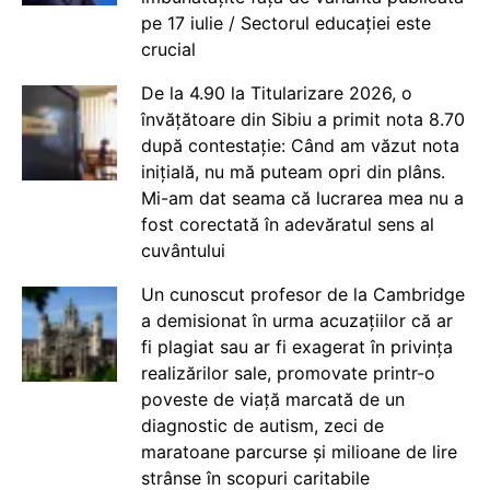
pe 17 iulie / Sectorul educației este
crucial
De la 4.90 la Titularizare 2026, o
învățătoare din Sibiu a primit nota 8.70
după contestație: Când am văzut nota
inițială, nu mă puteam opri din plâns.
Mi-am dat seama că lucrarea mea nu a
fost corectată în adevăratul sens al
cuvântului
Un cunoscut profesor de la Cambridge
a demisionat în urma acuzațiilor că ar
fi plagiat sau ar fi exagerat în privința
realizărilor sale, promovate printr-o
poveste de viață marcată de un
diagnostic de autism, zeci de
maratoane parcurse și milioane de lire
strânse în scopuri caritabile