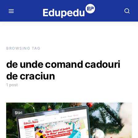
BROWSING TAG
de unde comand cadouri
de craciun
1 post
Știri