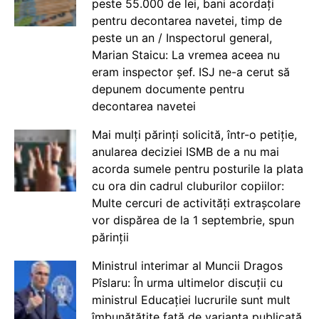
peste 55.000 de lei, bani acordați
pentru decontarea navetei, timp de
peste un an / Inspectorul general,
Marian Staicu: La vremea aceea nu
eram inspector șef. ISJ ne-a cerut să
depunem documente pentru
decontarea navetei
Mai mulți părinți solicită, într-o petiție,
anularea deciziei ISMB de a nu mai
acorda sumele pentru posturile la plata
cu ora din cadrul cluburilor copiilor:
Multe cercuri de activități extrașcolare
vor dispărea de la 1 septembrie, spun
părinții
Ministrul interimar al Muncii Dragos
Pîslaru: În urma ultimelor discuții cu
ministrul Educației lucrurile sunt mult
îmbunătățite față de varianta publicată