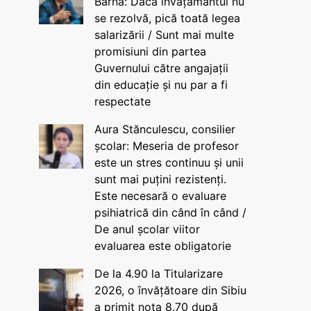
Barna: Dacă învățământul nu
se rezolvă, pică toată legea
salarizării / Sunt mai multe
promisiuni din partea
Guvernului către angajații
din educație și nu par a fi
respectate
Aura Stănculescu, consilier
școlar: Meseria de profesor
este un stres continuu și unii
sunt mai puțini rezistenți.
Este necesară o evaluare
psihiatrică din când în când /
De anul școlar viitor
evaluarea este obligatorie
De la 4.90 la Titularizare
2026, o învățătoare din Sibiu
a primit nota 8.70 după