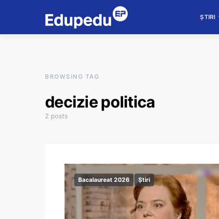
ȘTIRI
BROWSING TAG
decizie politica
2 posts
Bacalaureat 2026
Știri