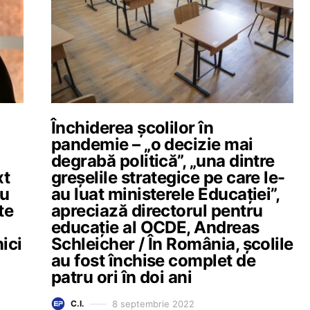
Închiderea școlilor în
pandemie – „o decizie mai
degrabă politică”, „una dintre
xt
greșelile strategice pe care le-
eu
au luat ministerele Educației”,
te
apreciază directorul pentru
educație al OCDE, Andreas
ici
Schleicher / În România, școlile
au fost închise complet de
patru ori în doi ani
8 septembrie 2022
C.I.