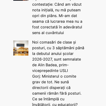
contestație: Când am văzut
nota inițială, nu mă puteam
opri din plâns. Mi-am dat
seama că lucrarea mea nu a
fost corectată în adevăratul
sens al cuvântului
Noi comasări de clase și
posturi, cu 3 săptămâni până
la debutul anului școlar
2026-2027, sunt semnalate
de Alin Badea, prim-
vicepreședinte USLI
Gorj: Ministerul o comite
grav de tot. Ne sună
directorii disperați că
oamenii rămân fără posturi.
Ce se întâmplă cu
învățătorii, cu educatorii?