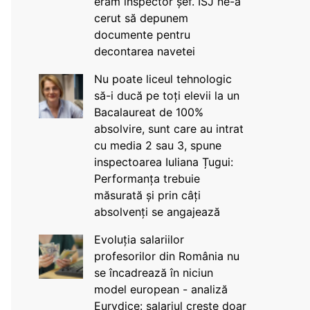
eram inspector șef. ISJ ne-a
cerut să depunem
documente pentru
decontarea navetei
Nu poate liceul tehnologic
să-i ducă pe toți elevii la un
Bacalaureat de 100%
absolvire, sunt care au intrat
cu media 2 sau 3, spune
inspectoarea Iuliana Țugui:
Performanța trebuie
măsurată și prin câți
absolvenți se angajează
Evoluția salariilor
profesorilor din România nu
se încadrează în niciun
model european - analiză
Eurydice: salariul crește doar