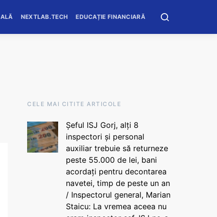
OALĂ
NEXTLAB.TECH
EDUCAȚIE FINANCIARĂ
CELE MAI CITITE ARTICOLE
Șeful ISJ Gorj, alți 8
inspectori și personal
auxiliar trebuie să returneze
peste 55.000 de lei, bani
acordați pentru decontarea
navetei, timp de peste un an
/ Inspectorul general, Marian
Staicu: La vremea aceea nu