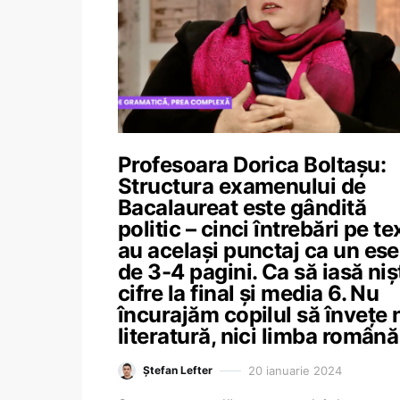
Profesoara Dorica Boltașu:
Structura examenului de
Bacalaureat este gândită
politic – cinci întrebări pe te
au același punctaj ca un es
de 3-4 pagini. Ca să iasă niș
cifre la final și media 6. Nu
încurajăm copilul să învețe n
literatură, nici limba română
20 ianuarie 2024
Ștefan Lefter