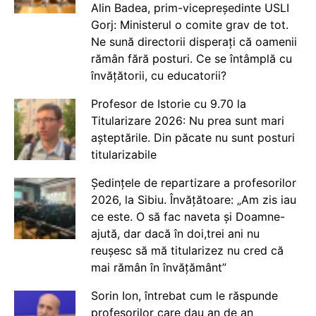
Alin Badea, prim-vicepreședinte USLI
Gorj: Ministerul o comite grav de tot.
Ne sună directorii disperați că oamenii
rămân fără posturi. Ce se întâmplă cu
învățătorii, cu educatorii?
Profesor de Istorie cu 9.70 la
Titularizare 2026: Nu prea sunt mari
așteptările. Din păcate nu sunt posturi
titularizabile
Ședințele de repartizare a profesorilor
2026, la Sibiu. Învățătoare: „Am zis iau
ce este. O să fac naveta și Doamne-
ajută, dar dacă în doi,trei ani nu
reușesc să mă titularizez nu cred că
mai rămân în învățământ”
Sorin Ion, întrebat cum le răspunde
profesorilor care dau an de an