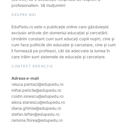
profesionalism. Vă mulțumim!
DESPRE NOI
EduPedu.ro este o publicație online care găzduiește
exclusiv articole din domeniul educației și cercetării.
Urmărim constant cum sunt educați copiii noștri, cine și
cum face politicile din educație și cercetare, cine și cum
îi formează pe profesori, cât de adecvate la lumea în
care trăim sunt sistemele de educație și cercetare.
CONTACT REDACȚIE
Adrese e-mail
raluca.pantazi@edupedu.ro
mihai.peticila@edupedu.ro
costin.ionescu@edupedu.ro
alexa.stanescu@edupedu.ro
diana.ghimisi@edupedu.ro
stefan.lefter@edupedu.ro
ramona.florea@edupedu.ro