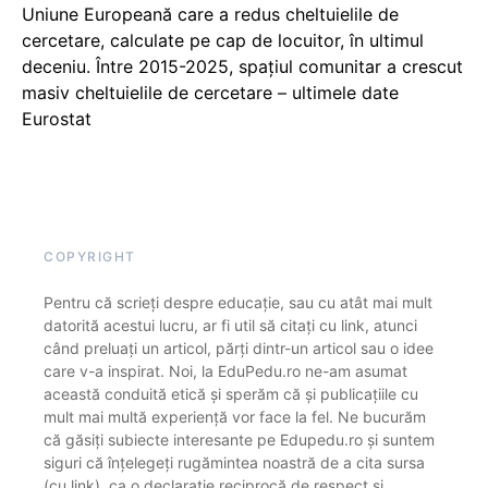
Uniune Europeană care a redus cheltuielile de
cercetare, calculate pe cap de locuitor, în ultimul
deceniu. Între 2015-2025, spațiul comunitar a crescut
masiv cheltuielile de cercetare – ultimele date
Eurostat
COPYRIGHT
Pentru că scrieți despre educație, sau cu atât mai mult
datorită acestui lucru, ar fi util să citați cu link, atunci
când preluați un articol, părți dintr-un articol sau o idee
care v-a inspirat. Noi, la EduPedu.ro ne-am asumat
această conduită etică și sperăm că și publicațiile cu
mult mai multă experiență vor face la fel. Ne bucurăm
că găsiți subiecte interesante pe Edupedu.ro și suntem
siguri că înțelegeți rugămintea noastră de a cita sursa
(cu link), ca o declarație reciprocă de respect și