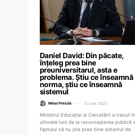
Daniel David: Din păcate,
înțeleg prea bine
preuniversitarul, asta e
problema. Știu ce înseamnă
norma, știu ce înseamnă
sistemul
12 iulie 2025
Mihai Peticilă
Ministrul Educației și Cercetării a trecut î
ultimele luni de la recunoașterea publică 
faptului că nu știe prea bine sistemul de