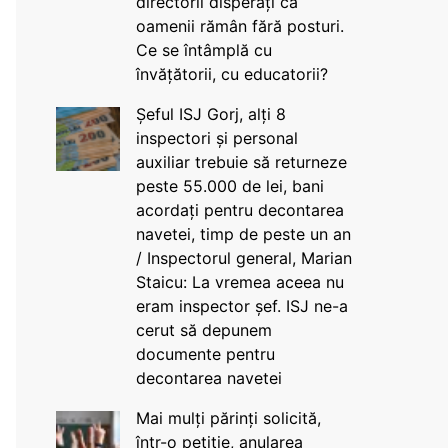
directorii disperați că
oamenii rămân fără posturi.
Ce se întâmplă cu
învățătorii, cu educatorii?
Șeful ISJ Gorj, alți 8
inspectori și personal
auxiliar trebuie să returneze
peste 55.000 de lei, bani
acordați pentru decontarea
navetei, timp de peste un an
/ Inspectorul general, Marian
Staicu: La vremea aceea nu
eram inspector șef. ISJ ne-a
cerut să depunem
documente pentru
decontarea navetei
Mai mulți părinți solicită,
într-o petiție, anularea