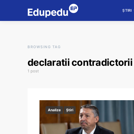
ȘTIRI
BROWSING TAG
declaratii contradictorii
1 post
Analize
Știri