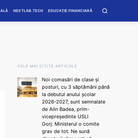
OALĂ
NEXTLAB.TECH
EDUCAȚIE FINANCIARĂ
CELE MAI CITITE ARTICOLE
Noi comasări de clase și
posturi, cu 3 săptămâni până
la debutul anului școlar
2026-2027, sunt semnalate
de Alin Badea, prim-
vicepreședinte USLI
Gorj: Ministerul o comite
grav de tot. Ne sună