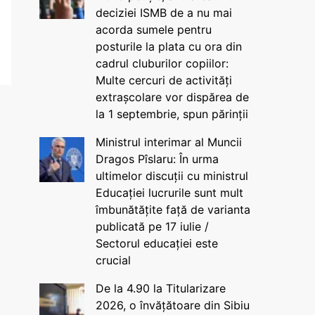
deciziei ISMB de a nu mai
acorda sumele pentru
posturile la plata cu ora din
cadrul cluburilor copiilor:
Multe cercuri de activități
extrașcolare vor dispărea de
la 1 septembrie, spun părinții
Ministrul interimar al Muncii
Dragos Pîslaru: În urma
ultimelor discuții cu ministrul
Educației lucrurile sunt mult
îmbunătățite față de varianta
publicată pe 17 iulie /
Sectorul educației este
crucial
De la 4.90 la Titularizare
2026, o învățătoare din Sibiu