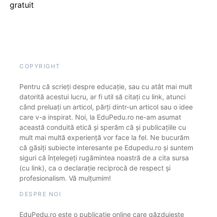
gratuit
COPYRIGHT
Pentru că scrieți despre educație, sau cu atât mai mult
datorită acestui lucru, ar fi util să citați cu link, atunci
când preluați un articol, părți dintr-un articol sau o idee
care v-a inspirat. Noi, la EduPedu.ro ne-am asumat
această conduită etică și sperăm că și publicațiile cu
mult mai multă experiență vor face la fel. Ne bucurăm
că găsiți subiecte interesante pe Edupedu.ro și suntem
siguri că înțelegeți rugămintea noastră de a cita sursa
(cu link), ca o declarație reciprocă de respect și
profesionalism. Vă mulțumim!
DESPRE NOI
EduPedu.ro este o publicație online care găzduiește