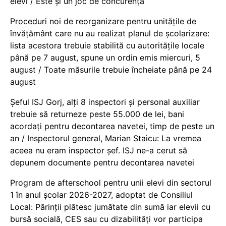
elevi / Este și un joc de concurență
Proceduri noi de reorganizare pentru unitățile de
învățământ care nu au realizat planul de școlarizare:
lista acestora trebuie stabilită cu autoritățile locale
până pe 7 august, spune un ordin emis miercuri, 5
august / Toate măsurile trebuie încheiate până pe 24
august
Șeful ISJ Gorj, alți 8 inspectori și personal auxiliar
trebuie să returneze peste 55.000 de lei, bani
acordați pentru decontarea navetei, timp de peste un
an / Inspectorul general, Marian Staicu: La vremea
aceea nu eram inspector șef. ISJ ne-a cerut să
depunem documente pentru decontarea navetei
Program de afterschool pentru unii elevi din sectorul
1 în anul școlar 2026-2027, adoptat de Consiliul
Local: Părinții plătesc jumătate din sumă iar elevii cu
bursă socială, CES sau cu dizabilităţi vor participa