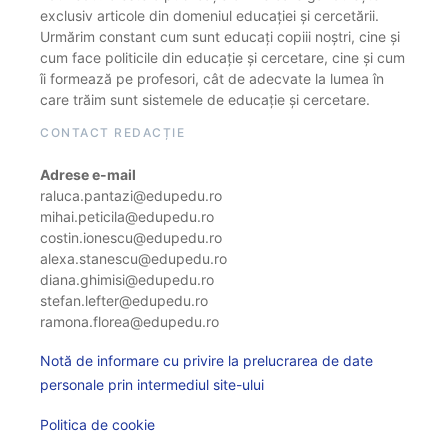
exclusiv articole din domeniul educației și cercetării.
Urmărim constant cum sunt educați copiii noștri, cine și
cum face politicile din educație și cercetare, cine și cum
îi formează pe profesori, cât de adecvate la lumea în
care trăim sunt sistemele de educație și cercetare.
CONTACT REDACȚIE
Adrese e-mail
raluca.pantazi@edupedu.ro
mihai.peticila@edupedu.ro
costin.ionescu@edupedu.ro
alexa.stanescu@edupedu.ro
diana.ghimisi@edupedu.ro
stefan.lefter@edupedu.ro
ramona.florea@edupedu.ro
Notă de informare cu privire la prelucrarea de date
personale prin intermediul site-ului
Politica de cookie