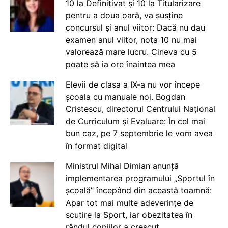
10 la Definitivat și 10 la Titularizare
pentru a doua oară, va susține
concursul și anul viitor: Dacă nu dau
examen anul viitor, nota 10 nu mai
valorează mare lucru. Cineva cu 5
poate să ia ore înaintea mea
Elevii de clasa a IX-a nu vor începe
școala cu manuale noi. Bogdan
Cristescu, directorul Centrului Național
de Curriculum și Evaluare: În cel mai
bun caz, pe 7 septembrie le vom avea
în format digital
Ministrul Mihai Dimian anunță
implementarea programului „Sportul în
școală” începând din această toamnă:
Apar tot mai multe adeverințe de
scutire la Sport, iar obezitatea în
rândul copiilor a crescut