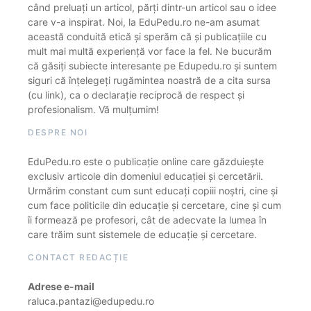
când preluați un articol, părți dintr-un articol sau o idee
care v-a inspirat. Noi, la EduPedu.ro ne-am asumat
această conduită etică și sperăm că și publicațiile cu
mult mai multă experiență vor face la fel. Ne bucurăm
că găsiți subiecte interesante pe Edupedu.ro și suntem
siguri că înțelegeți rugămintea noastră de a cita sursa
(cu link), ca o declarație reciprocă de respect și
profesionalism. Vă mulțumim!
DESPRE NOI
EduPedu.ro este o publicație online care găzduiește
exclusiv articole din domeniul educației și cercetării.
Urmărim constant cum sunt educați copiii noștri, cine și
cum face politicile din educație și cercetare, cine și cum
îi formează pe profesori, cât de adecvate la lumea în
care trăim sunt sistemele de educație și cercetare.
CONTACT REDACȚIE
Adrese e-mail
raluca.pantazi@edupedu.ro