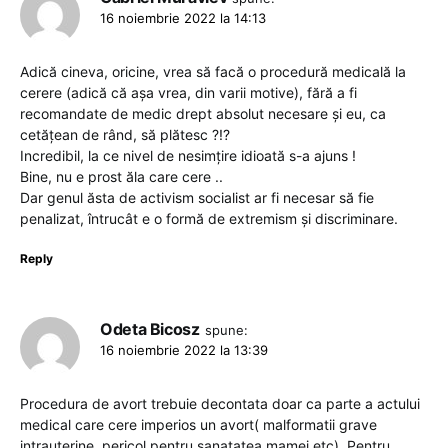
16 noiembrie 2022 la 14:13
Adică cineva, oricine, vrea să facă o procedură medicală la
cerere (adică că așa vrea, din varii motive), fără a fi
recomandate de medic drept absolut necesare și eu, ca
cetățean de rând, să plătesc ?!?
Incredibil, la ce nivel de nesimțire idioată s-a ajuns !
Bine, nu e prost ăla care cere ..
Dar genul ăsta de activism socialist ar fi necesar să fie
penalizat, întrucât e o formă de extremism și discriminare.
Reply
Odeta Bicosz
spune:
16 noiembrie 2022 la 13:39
Procedura de avort trebuie decontata doar ca parte a actului
medical care cere imperios un avort( malformatii grave
intrauterine, pericol pentru sanatatea mamei etc). Pentru