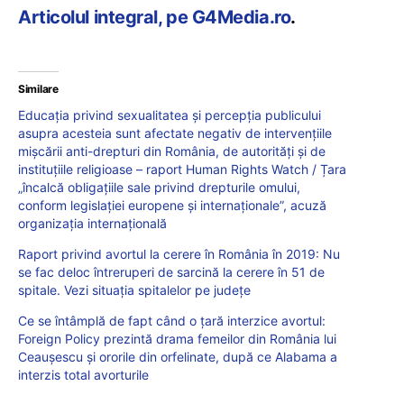
Articolul integral, pe G4Media.ro
.
Similare
Educația privind sexualitatea și percepția publicului
asupra acesteia sunt afectate negativ de intervențiile
mișcării anti-drepturi din România, de autorități și de
instituțiile religioase – raport Human Rights Watch / Țara
„încalcă obligațiile sale privind drepturile omului,
conform legislației europene și internaționale”, acuză
organizația internațională
Raport privind avortul la cerere în România în 2019: Nu
se fac deloc întreruperi de sarcină la cerere în 51 de
spitale. Vezi situația spitalelor pe județe
Ce se întâmplă de fapt când o țară interzice avortul:
Foreign Policy prezintă drama femeilor din România lui
Ceaușescu și ororile din orfelinate, după ce Alabama a
interzis total avorturile