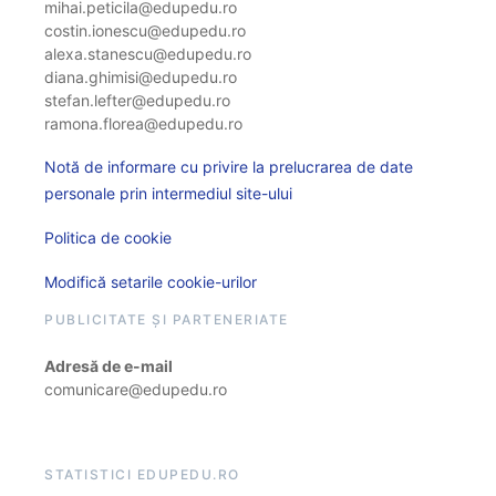
mihai.peticila@edupedu.ro
costin.ionescu@edupedu.ro
alexa.stanescu@edupedu.ro
diana.ghimisi@edupedu.ro
stefan.lefter@edupedu.ro
ramona.florea@edupedu.ro
Notă de informare cu privire la prelucrarea de date
personale prin intermediul site-ului
Politica de cookie
Modifică setarile cookie-urilor
PUBLICITATE ȘI PARTENERIATE
Adresă de e-mail
comunicare@edupedu.ro
STATISTICI EDUPEDU.RO