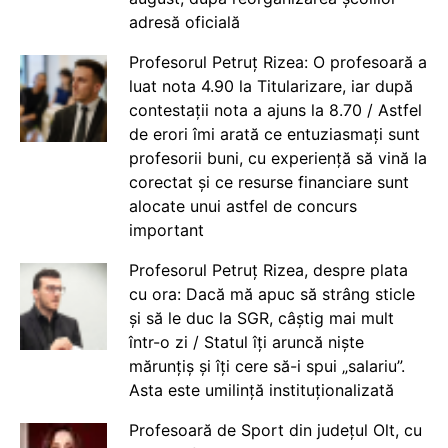
adresă oficială
Profesorul Petruț Rizea: O profesoară a
luat nota 4.90 la Titularizare, iar după
contestații nota a ajuns la 8.70 / Astfel
de erori îmi arată ce entuziasmați sunt
profesorii buni, cu experiență să vină la
corectat și ce resurse financiare sunt
alocate unui astfel de concurs
important
Profesorul Petruț Rizea, despre plata
cu ora: Dacă mă apuc să strâng sticle
și să le duc la SGR, câștig mai mult
într-o zi / Statul îți aruncă niște
mărunțiș și îți cere să-i spui „salariu”.
Asta este umilință instituționalizată
Profesoară de Sport din județul Olt, cu