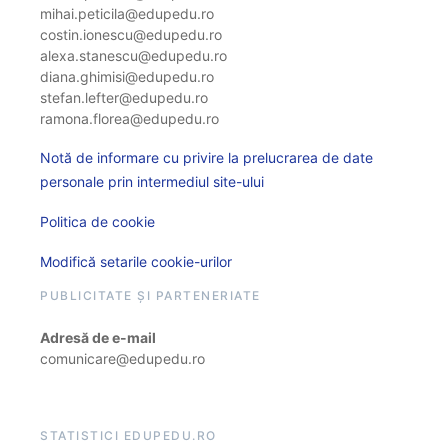
mihai.peticila@edupedu.ro
costin.ionescu@edupedu.ro
alexa.stanescu@edupedu.ro
diana.ghimisi@edupedu.ro
stefan.lefter@edupedu.ro
ramona.florea@edupedu.ro
Notă de informare cu privire la prelucrarea de date
personale prin intermediul site-ului
Politica de cookie
Modifică setarile cookie-urilor
PUBLICITATE ȘI PARTENERIATE
Adresă de e-mail
comunicare@edupedu.ro
STATISTICI EDUPEDU.RO