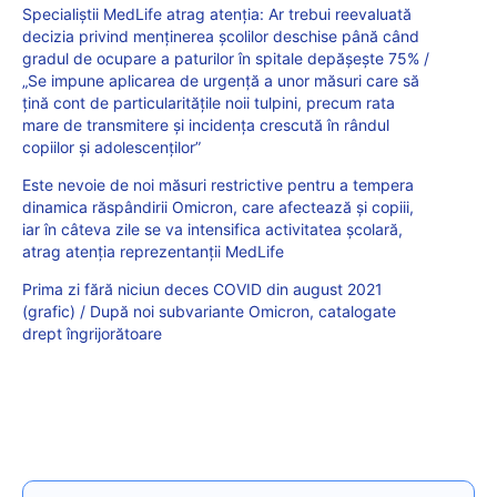
Specialiștii MedLife atrag atenția: Ar trebui reevaluată
decizia privind menținerea școlilor deschise până când
gradul de ocupare a paturilor în spitale depășește 75% /
„Se impune aplicarea de urgenţă a unor măsuri care să
ţină cont de particularităţile noii tulpini, precum rata
mare de transmitere şi incidenţa crescută în rândul
copiilor şi adolescenţilor”
Este nevoie de noi măsuri restrictive pentru a tempera
dinamica răspândirii Omicron, care afectează și copiii,
iar în câteva zile se va intensifica activitatea școlară,
atrag atenția reprezentanții MedLife
Prima zi fără niciun deces COVID din august 2021
(grafic) / După noi subvariante Omicron, catalogate
drept îngrijorătoare