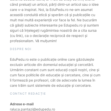
când preluați un articol, părți dintr-un articol sau o idee
care v-a inspirat. Noi, la EduPedu.ro ne-am asumat
această conduită etică și sperăm că și publicațiile cu
mult mai multă experiență vor face la fel. Ne bucurăm
că găsiți subiecte interesante pe Edupedu.ro și suntem
siguri că înțelegeți rugămintea noastră de a cita sursa
(cu link), ca o declarație reciprocă de respect și
profesionalism. Vă mulțumim!
DESPRE NOI
EduPedu.ro este o publicație online care găzduiește
exclusiv articole din domeniul educației și cercetării.
Urmărim constant cum sunt educați copiii noștri, cine și
cum face politicile din educație și cercetare, cine și cum
îi formează pe profesori, cât de adecvate la lumea în
care trăim sunt sistemele de educație și cercetare.
CONTACT REDACȚIE
Adrese e-mail
raluca.pantazi@edupedu.ro