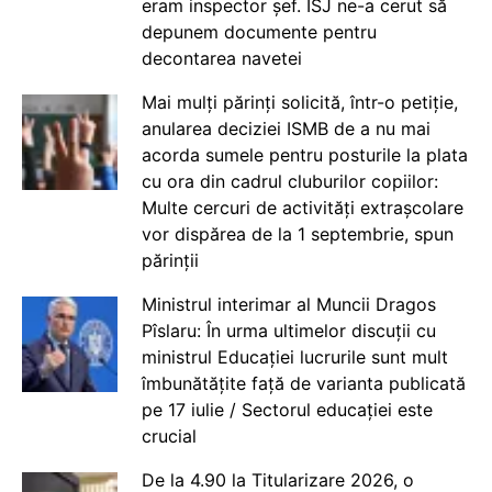
eram inspector șef. ISJ ne-a cerut să
depunem documente pentru
decontarea navetei
Mai mulți părinți solicită, într-o petiție,
anularea deciziei ISMB de a nu mai
acorda sumele pentru posturile la plata
cu ora din cadrul cluburilor copiilor:
Multe cercuri de activități extrașcolare
vor dispărea de la 1 septembrie, spun
părinții
Ministrul interimar al Muncii Dragos
Pîslaru: În urma ultimelor discuții cu
ministrul Educației lucrurile sunt mult
îmbunătățite față de varianta publicată
pe 17 iulie / Sectorul educației este
crucial
De la 4.90 la Titularizare 2026, o