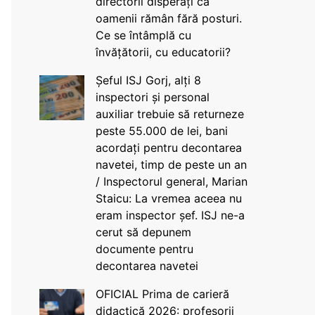
directorii disperați că
oamenii rămân fără posturi.
Ce se întâmplă cu
învățătorii, cu educatorii?
Șeful ISJ Gorj, alți 8
inspectori și personal
auxiliar trebuie să returneze
peste 55.000 de lei, bani
acordați pentru decontarea
navetei, timp de peste un an
/ Inspectorul general, Marian
Staicu: La vremea aceea nu
eram inspector șef. ISJ ne-a
cerut să depunem
documente pentru
decontarea navetei
OFICIAL Prima de carieră
didactică 2026: profesorii