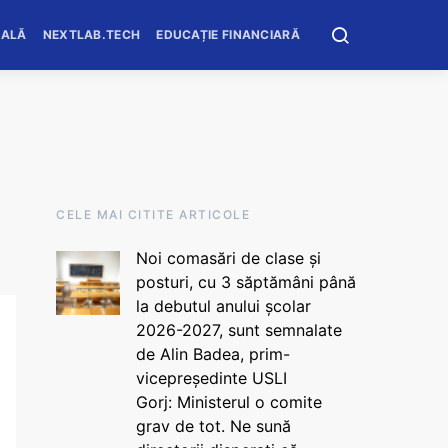
OALĂ
NEXTLAB.TECH
EDUCAȚIE FINANCIARĂ
CELE MAI CITITE ARTICOLE
Noi comasări de clase și
posturi, cu 3 săptămâni până
la debutul anului școlar
2026-2027, sunt semnalate
de Alin Badea, prim-
vicepreședinte USLI
Gorj: Ministerul o comite
grav de tot. Ne sună