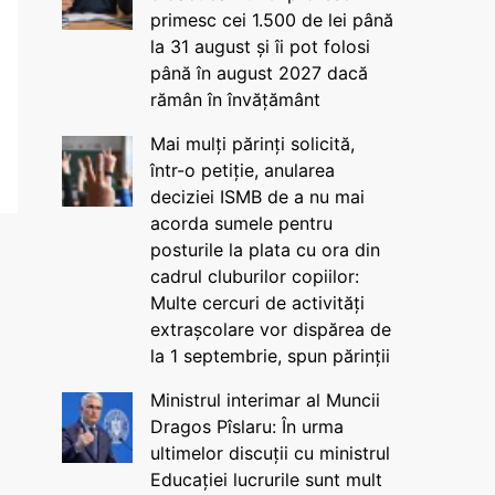
primesc cei 1.500 de lei până
la 31 august și îi pot folosi
până în august 2027 dacă
rămân în învățământ
Mai mulți părinți solicită,
într-o petiție, anularea
deciziei ISMB de a nu mai
acorda sumele pentru
posturile la plata cu ora din
cadrul cluburilor copiilor:
Multe cercuri de activități
extrașcolare vor dispărea de
la 1 septembrie, spun părinții
Ministrul interimar al Muncii
Dragos Pîslaru: În urma
ultimelor discuții cu ministrul
Educației lucrurile sunt mult