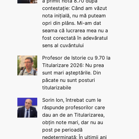
a primit nota 8.70 după
contestație: Când am văzut
nota inițială, nu mă puteam
opri din plâns. Mi-am dat
seama că lucrarea mea nu a
fost corectată în adevăratul
sens al cuvântului
Profesor de Istorie cu 9.70 la
Titularizare 2026: Nu prea
sunt mari așteptările. Din
păcate nu sunt posturi
titularizabile
Sorin Ion, întrebat cum le
răspunde profesorilor care
dau an de an Titularizarea,
obțin note mari, dar nu au
post pe perioadă
nedeterminată: În ultimii ani