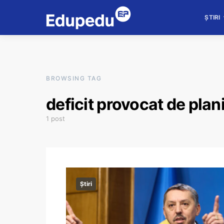
ȘTIRI
BROWSING TAG
deficit provocat de plan
1 post
Știri