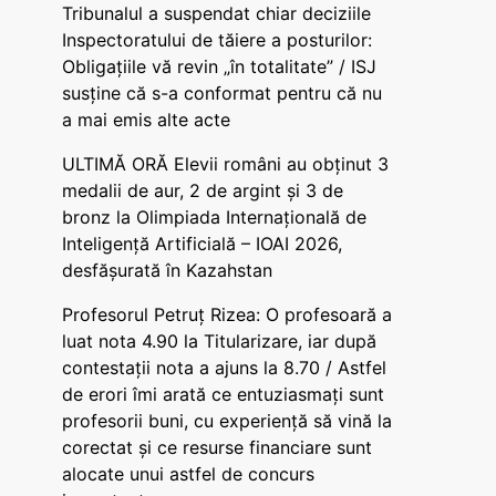
Tribunalul a suspendat chiar deciziile
Inspectoratului de tăiere a posturilor:
Obligațiile vă revin „în totalitate” / ISJ
susține că s-a conformat pentru că nu
a mai emis alte acte
ULTIMĂ ORĂ Elevii români au obținut 3
medalii de aur, 2 de argint și 3 de
bronz la Olimpiada Internațională de
Inteligență Artificială – IOAI 2026,
desfășurată în Kazahstan
Profesorul Petruț Rizea: O profesoară a
luat nota 4.90 la Titularizare, iar după
contestații nota a ajuns la 8.70 / Astfel
de erori îmi arată ce entuziasmați sunt
profesorii buni, cu experiență să vină la
corectat și ce resurse financiare sunt
alocate unui astfel de concurs