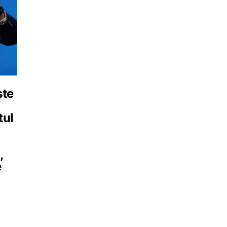
ște
tul
,
e