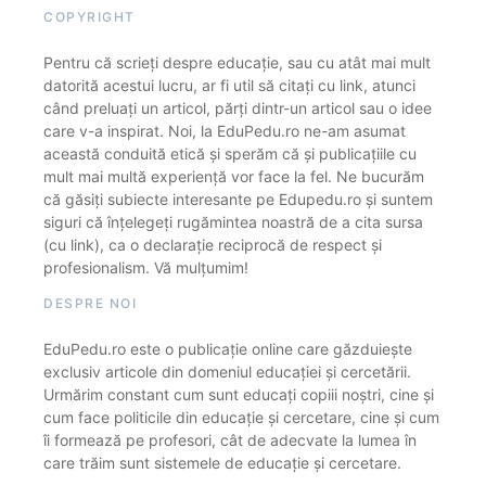
COPYRIGHT
Pentru că scrieți despre educație, sau cu atât mai mult
datorită acestui lucru, ar fi util să citați cu link, atunci
când preluați un articol, părți dintr-un articol sau o idee
care v-a inspirat. Noi, la EduPedu.ro ne-am asumat
această conduită etică și sperăm că și publicațiile cu
mult mai multă experiență vor face la fel. Ne bucurăm
că găsiți subiecte interesante pe Edupedu.ro și suntem
siguri că înțelegeți rugămintea noastră de a cita sursa
(cu link), ca o declarație reciprocă de respect și
profesionalism. Vă mulțumim!
DESPRE NOI
EduPedu.ro este o publicație online care găzduiește
exclusiv articole din domeniul educației și cercetării.
Urmărim constant cum sunt educați copiii noștri, cine și
cum face politicile din educație și cercetare, cine și cum
îi formează pe profesori, cât de adecvate la lumea în
care trăim sunt sistemele de educație și cercetare.