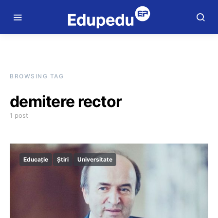
BROWSING TAG
demitere rector
1 post
Educație
Știri
Universitate