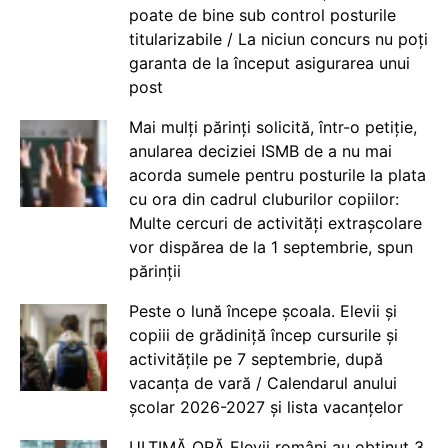
poate de bine sub control posturile
titularizabile / La niciun concurs nu poți
garanta de la început asigurarea unui
post
Mai mulți părinți solicită, într-o petiție,
anularea deciziei ISMB de a nu mai
acorda sumele pentru posturile la plata
cu ora din cadrul cluburilor copiilor:
Multe cercuri de activități extrașcolare
vor dispărea de la 1 septembrie, spun
părinții
Peste o lună începe școala. Elevii și
copiii de grădiniță încep cursurile și
activitățile pe 7 septembrie, după
vacanța de vară / Calendarul anului
școlar 2026-2027 și lista vacanțelor
ULTIMĂ ORĂ Elevii români au obținut 3