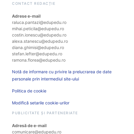
CONTACT REDACȚIE
Adrese e-mail
raluca.pantazi@edupedu.ro
mihai.peticila@edupedu.ro
costin.ionescu@edupedu.ro
alexa.stanescu@edupedu.ro
diana.ghimisi@edupedu.ro
stefan.lefter@edupedu.ro
ramona.florea@edupedu.ro
Notă de informare cu privire la prelucrarea de date
personale prin intermediul site-ului
Politica de cookie
Modifică setarile cookie-urilor
PUBLICITATE ȘI PARTENERIATE
Adresă de e-mail
comunicare@edupedu.ro