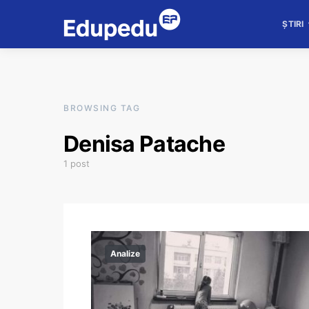
ȘTIRI
BROWSING TAG
Denisa Patache
1 post
Analize