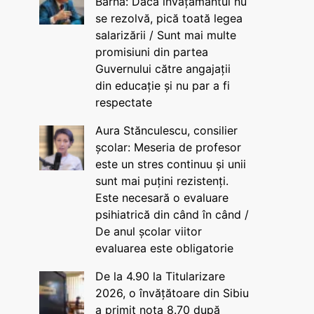
Barna: Dacă învățământul nu
se rezolvă, pică toată legea
salarizării / Sunt mai multe
promisiuni din partea
Guvernului către angajații
din educație și nu par a fi
respectate
Aura Stănculescu, consilier
școlar: Meseria de profesor
este un stres continuu și unii
sunt mai puțini rezistenți.
Este necesară o evaluare
psihiatrică din când în când /
De anul școlar viitor
evaluarea este obligatorie
De la 4.90 la Titularizare
2026, o învățătoare din Sibiu
a primit nota 8.70 după