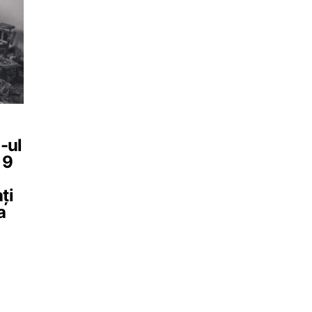
-ul
19
ți
a