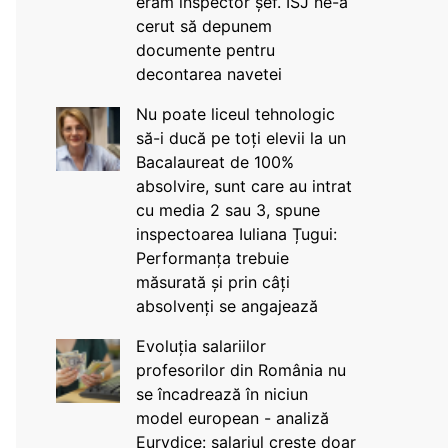
eram inspector șef. ISJ ne-a
cerut să depunem
documente pentru
decontarea navetei
Nu poate liceul tehnologic
să-i ducă pe toți elevii la un
Bacalaureat de 100%
absolvire, sunt care au intrat
cu media 2 sau 3, spune
inspectoarea Iuliana Țugui:
Performanța trebuie
măsurată și prin câți
absolvenți se angajează
Evoluția salariilor
profesorilor din România nu
se încadrează în niciun
model european - analiză
Eurydice: salariul crește doar