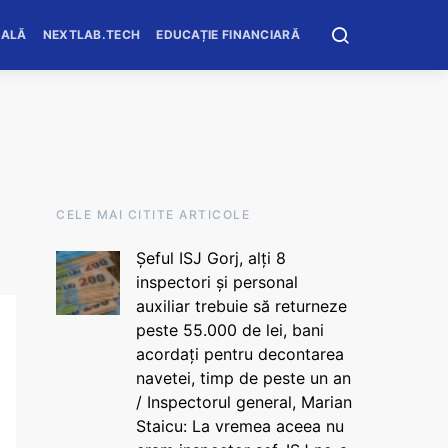
OALĂ
NEXTLAB.TECH
EDUCAȚIE FINANCIARĂ
CELE MAI CITITE ARTICOLE
Șeful ISJ Gorj, alți 8
inspectori și personal
auxiliar trebuie să returneze
peste 55.000 de lei, bani
acordați pentru decontarea
navetei, timp de peste un an
/ Inspectorul general, Marian
Staicu: La vremea aceea nu