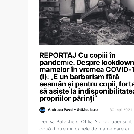
REPORTAJ Cu copiii în
pandemie. Despre lockdown
mamelor în vremea COVID-
(I): „E un barbarism fără
seamăn și pentru copii, forța
să asiste la indisponibilitate
propriilor părinți”
30 mai 2021
Andreea Pavel - G4Media.ro
Denisa Patache și Otilia Agrigoroaei sunt
două dintre milioanele de mame care au