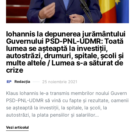
Iohannis la depunerea jurământului
Guvernului PSD-PNL-UDMR: Toată
lumea se așteaptă la investiții,
autostrăzi, drumuri, spitale, școli și
multe altele / Lumea s-a săturat de
crize
25 noiembrie 2021
Redacția
Klaus Iohannis le-a transmis membrilor noului Guvern
PSD-PNL-UDMR să vină cu fapte și rezultate, oamenii
se așteaptă la investiții, la spitale, la școli, la
autostrăzi, la plata pensiilor și salariilor…
Vezi articolul