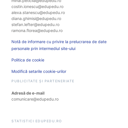
mihai.peticila@edupedu.ro
costin.ionescu@edupedu.ro
alexa.stanescu@edupedu.ro
diana.ghimisi@edupedu.ro
stefan.lefter@edupedu.ro
ramona.florea@edupedu.ro
Notă de informare cu privire la prelucrarea de date
personale prin intermediul site-ului
Politica de cookie
Modifică setarile cookie-urilor
PUBLICITATE ȘI PARTENERIATE
Adresă de e-mail
comunicare@edupedu.ro
STATISTICI EDUPEDU.RO