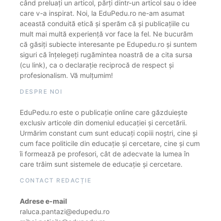
când preluați un articol, părți dintr-un articol sau o idee
care v-a inspirat. Noi, la EduPedu.ro ne-am asumat
această conduită etică și sperăm că și publicațiile cu
mult mai multă experiență vor face la fel. Ne bucurăm
că găsiți subiecte interesante pe Edupedu.ro și suntem
siguri că înțelegeți rugămintea noastră de a cita sursa
(cu link), ca o declarație reciprocă de respect și
profesionalism. Vă mulțumim!
DESPRE NOI
EduPedu.ro este o publicație online care găzduiește
exclusiv articole din domeniul educației și cercetării.
Urmărim constant cum sunt educați copiii noștri, cine și
cum face politicile din educație și cercetare, cine și cum
îi formează pe profesori, cât de adecvate la lumea în
care trăim sunt sistemele de educație și cercetare.
CONTACT REDACȚIE
Adrese e-mail
raluca.pantazi@edupedu.ro