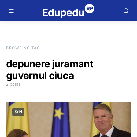
BROWSING TAG
depunere juramant
guvernul ciuca
2 posts
Știri