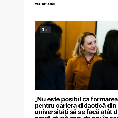
Vezi articolul
Știri
„Nu este posibil ca formarea
pentru cariera didactică din
universități să se facă atât 