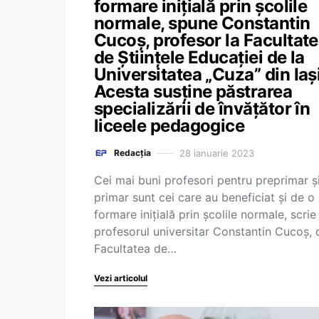
formare inițială prin școlile
normale, spune Constantin
Cucoș, profesor la Facultat
de Științele Educației de la
Universitatea „Cuza” din Iași
Acesta susține păstrarea
specializării de învățător în
liceele pedagogice
28 ianuarie 2023
Redacția
Cei mai buni profesori pentru preprimar ș
primar sunt cei care au beneficiat și de o
formare inițială prin școlile normale, scrie
profesorul universitar Constantin Cucoș, 
Facultatea de…
Vezi articolul