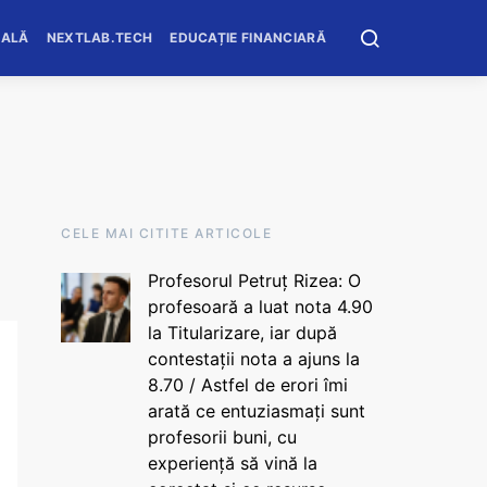
OALĂ
NEXTLAB.TECH
EDUCAȚIE FINANCIARĂ
CELE MAI CITITE ARTICOLE
Profesorul Petruț Rizea: O
profesoară a luat nota 4.90
la Titularizare, iar după
contestații nota a ajuns la
8.70 / Astfel de erori îmi
arată ce entuziasmați sunt
profesorii buni, cu
experiență să vină la