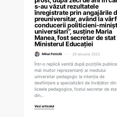
prost, după zeci de ani în ca
s-au văzut rezultatele
înregistrate prin angajările 
preuniversitar, având la vârf
conducerii politicieni-minișt
universitari”, susține Maria
Manea, fost secretar de stat 
Ministerul Educației
29 ianuarie 2023
Mihai Peticilă
Într-o replică venită după pozițiile publice
mai multor reprezentanți ai mediului
universitar pedagogic la intenția de
desființare a specializării de învățător din
liceele pedagogice, fostul secretar de sta
din…
Vezi articolul