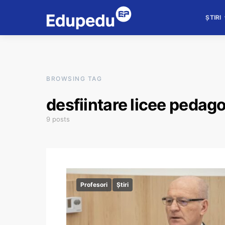
ȘTIRI
BROWSING TAG
desfiintare licee pedag
9 posts
Profesori
Știri