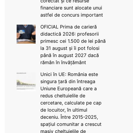
corectat și ce resurse
financiare sunt alocate unui
astfel de concurs important
OFICIAL Prima de carieră
didactică 2026: profesorii
primesc cei 1.500 de lei până
la 31 august și îi pot folosi
până în august 2027 dacă
rămân în învățământ
Unici în UE: România este
singura țară din întreaga
Uniune Europeană care a
redus cheltuielile de
cercetare, calculate pe cap
de locuitor, în ultimul
deceniu. Între 2015-2025,
spațiul comunitar a crescut
masiv cheltuielile de