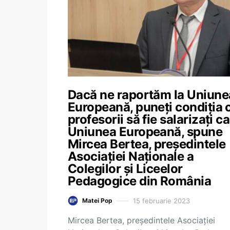
Dacă ne raportăm la Uniune
Europeană, puneți condiția 
profesorii să fie salarizați ca
Uniunea Europeană, spune
Mircea Bertea, președintele
Asociației Naționale a
Colegilor și Liceelor
Pedagogice din România
15 februarie 2023
Matei Pop
Mircea Bertea, președintele Asociației