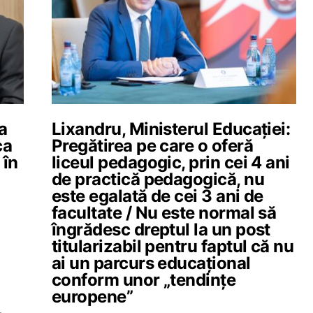
a
Lixandru, Ministerul Educației:
ca
Pregătirea pe care o oferă
 în
liceul pedagogic, prin cei 4 ani
de practică pedagogică, nu
este egalată de cei 3 ani de
facultate / Nu este normal să
îngrădesc dreptul la un post
titularizabil pentru faptul că nu
ai un parcurs educațional
conform unor „tendințe
europene”