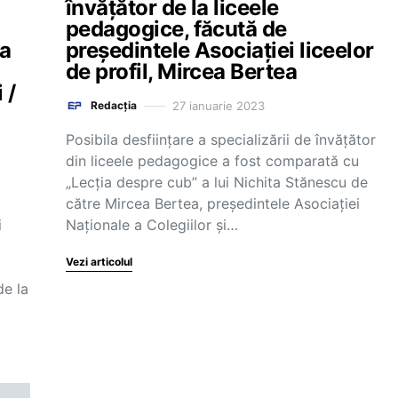
învățător de la liceele
pedagogice, făcută de
ea
președintele Asociației liceelor
de profil, Mircea Bertea
 /
27 ianuarie 2023
Redacția
Posibila desființare a specializării de învățător
din liceele pedagogice a fost comparată cu
„Lecția despre cub” a lui Nichita Stănescu de
către Mircea Bertea, președintele Asociaţiei
i
Naţionale a Colegiilor şi…
Vezi articolul
de la