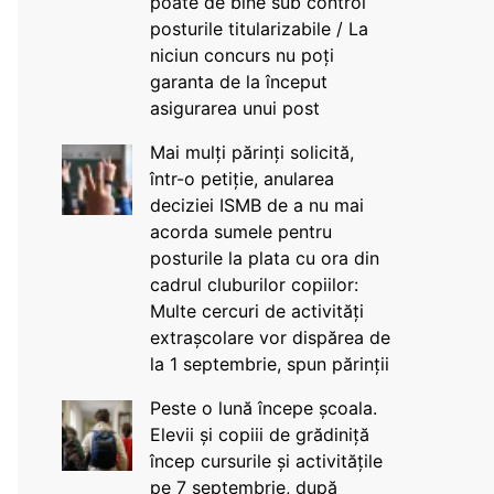
poate de bine sub control
posturile titularizabile / La
niciun concurs nu poți
garanta de la început
asigurarea unui post
Mai mulți părinți solicită,
într-o petiție, anularea
deciziei ISMB de a nu mai
acorda sumele pentru
posturile la plata cu ora din
cadrul cluburilor copiilor:
Multe cercuri de activități
extrașcolare vor dispărea de
la 1 septembrie, spun părinții
Peste o lună începe școala.
Elevii și copiii de grădiniță
încep cursurile și activitățile
pe 7 septembrie, după