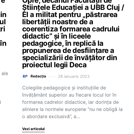
re
Opre, decanul Facultății de
Științele Educației a UBB Cluj /
din
El a militat pentru „păstrarea
ul
libertății noastre de a
ri
coerentiza formarea cadrului
didactic” și în liceele
în
pedagogice, în replică la
propunerea de desființare a
specializării de învățător din
proiectul legii Deca
 ale
28 ianuarie 2023
Redacția
Colegiile pedagogice și instituțiile de
învățământ superior au fiecare locul lor în
t
formarea cadrelor didactice, iar dorința de
aliniere la normele europene “nu ne obligă la
o abordare exclusivă”, a…
Vezi articolul