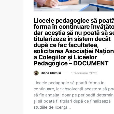
Liceele pedagogice să poat
forma în continuare învățăto
dar aceștia să nu poată să s
titularizeze în sistem decât
după ce fac facultatea,
solicitarea Asociaţiei Naţio
a Colegiilor şi Liceelor
Pedagogice – DOCUMENT
1 februarie 2023
Diana Ghimiși
Liceele pedagogie să poată forma în
continuare, iar absolvenții acestora să po
să fie angajați doar pe perioadă determin
și să poată fi titulari după ce finalizează
studiile de licență…