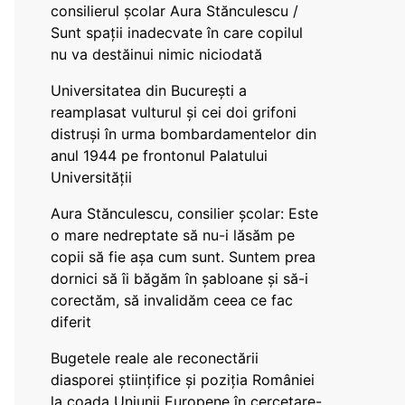
consilierul școlar Aura Stănculescu /
Sunt spații inadecvate în care copilul
nu va destăinui nimic niciodată
Universitatea din București a
reamplasat vulturul și cei doi grifoni
distruși în urma bombardamentelor din
anul 1944 pe frontonul Palatului
Universității
Aura Stănculescu, consilier școlar: Este
o mare nedreptate să nu-i lăsăm pe
copii să fie așa cum sunt. Suntem prea
dornici să îi băgăm în șabloane și să-i
corectăm, să invalidăm ceea ce fac
diferit
Bugetele reale ale reconectării
diasporei științifice și poziția României
la coada Uniunii Europene în cercetare-