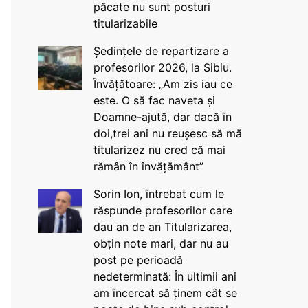
păcate nu sunt posturi
titularizabile
Ședințele de repartizare a
profesorilor 2026, la Sibiu.
Învățătoare: „Am zis iau ce
este. O să fac naveta și
Doamne-ajută, dar dacă în
doi,trei ani nu reușesc să mă
titularizez nu cred că mai
rămân în învățământ”
Sorin Ion, întrebat cum le
răspunde profesorilor care
dau an de an Titularizarea,
obțin note mari, dar nu au
post pe perioadă
nedeterminată: În ultimii ani
am încercat să ținem cât se