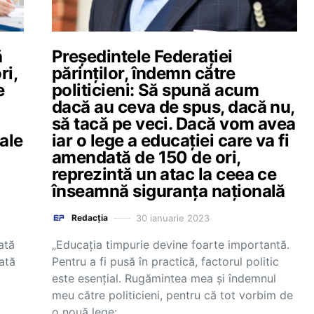
ă
Președintele Federației
ri,
părinților, îndemn către
e
politicieni: Să spună acum
dacă au ceva de spus, dacă nu,
să tacă pe veci. Dacă vom avea
nale
iar o lege a educației care va fi
amendată de 150 de ori,
reprezintă un atac la ceea ce
înseamnă siguranța națională
30 ianuarie 2023
Redacția
ată
„Educația timpurie devine foarte importantă.
ată
Pentru a fi pusă în practică, factorul politic
este esențial. Rugămintea mea și îndemnul
meu către politicieni, pentru că tot vorbim de
o nouă lege:…