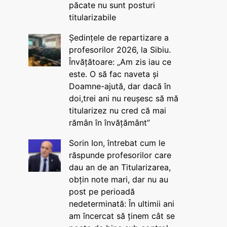
păcate nu sunt posturi
titularizabile
Ședințele de repartizare a
profesorilor 2026, la Sibiu.
Învățătoare: „Am zis iau ce
este. O să fac naveta și
Doamne-ajută, dar dacă în
doi,trei ani nu reușesc să mă
titularizez nu cred că mai
rămân în învățământ”
Sorin Ion, întrebat cum le
răspunde profesorilor care
dau an de an Titularizarea,
obțin note mari, dar nu au
post pe perioadă
nedeterminată: În ultimii ani
am încercat să ținem cât se