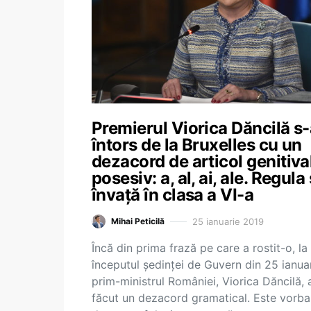
Premierul Viorica Dăncilă s
întors de la Bruxelles cu un
dezacord de articol genitiva
posesiv: a, al, ai, ale. Regula
învaţă în clasa a VI-a
25 ianuarie 2019
Mihai Peticilă
Încă din prima frază pe care a rostit-o, la
începutul şedinţei de Guvern din 25 ianuar
prim-ministrul României, Viorica Dăncilă, 
făcut un dezacord gramatical. Este vorba