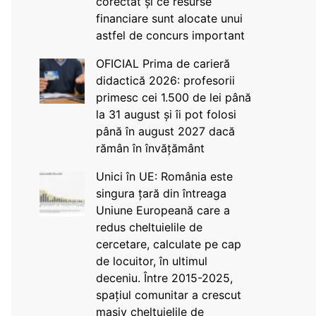
corectat și ce resurse
financiare sunt alocate unui
astfel de concurs important
OFICIAL Prima de carieră
didactică 2026: profesorii
primesc cei 1.500 de lei până
la 31 august și îi pot folosi
până în august 2027 dacă
rămân în învățământ
Unici în UE: România este
singura țară din întreaga
Uniune Europeană care a
redus cheltuielile de
cercetare, calculate pe cap
de locuitor, în ultimul
deceniu. Între 2015-2025,
spațiul comunitar a crescut
masiv cheltuielile de