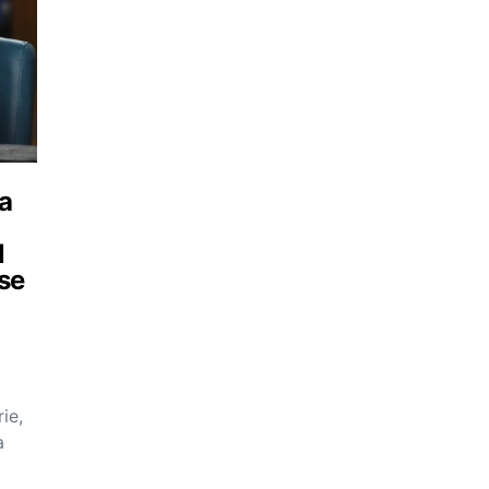
-a
l
 se
ie,
a