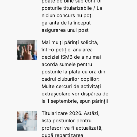
poate de bine sub control
posturile titularizabile / La
niciun concurs nu poți
garanta de la început
asigurarea unui post
Mai mulți părinți solicită,
într-o petiție, anularea
deciziei ISMB de a nu mai
acorda sumele pentru
posturile la plata cu ora din
cadrul cluburilor copiilor:
Multe cercuri de activități
extrașcolare vor dispărea de
la 1 septembrie, spun părinții
Titularizare 2026. Astăzi,
lista posturilor pentru
profesori va fi actualizată,
după repartizarea