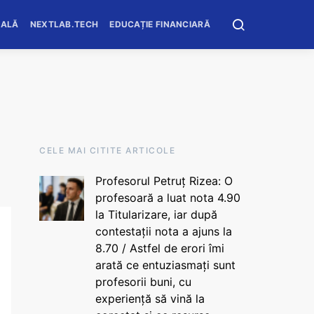
OALĂ
NEXTLAB.TECH
EDUCAȚIE FINANCIARĂ
CELE MAI CITITE ARTICOLE
Profesorul Petruț Rizea: O
profesoară a luat nota 4.90
la Titularizare, iar după
contestații nota a ajuns la
8.70 / Astfel de erori îmi
arată ce entuziasmați sunt
profesorii buni, cu
experiență să vină la