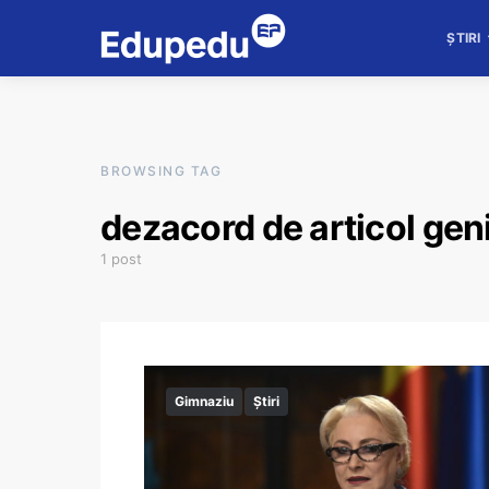
ȘTIRI
BROWSING TAG
dezacord de articol geni
1 post
Gimnaziu
Știri