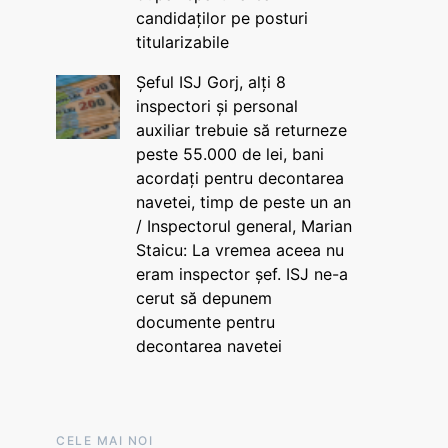
candidaților pe posturi
titularizabile
Șeful ISJ Gorj, alți 8
inspectori și personal
auxiliar trebuie să returneze
peste 55.000 de lei, bani
acordați pentru decontarea
navetei, timp de peste un an
/ Inspectorul general, Marian
Staicu: La vremea aceea nu
eram inspector șef. ISJ ne-a
cerut să depunem
documente pentru
decontarea navetei
CELE MAI NOI