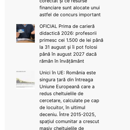
corectat și ce resurse
financiare sunt alocate unui
astfel de concurs important
OFICIAL Prima de carieră
didactică 2026: profesorii
primesc cei 1.500 de lei până
la 31 august și îi pot folosi
până în august 2027 dacă
rămân în învățământ
Unici în UE: România este
singura țară din întreaga
Uniune Europeană care a
redus cheltuielile de
cercetare, calculate pe cap
de locuitor, în ultimul
deceniu. Între 2015-2025,
spațiul comunitar a crescut
masiv cheltuielile de