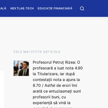
OALĂ
NEXTLAB.TECH
EDUCAȚIE FINANCIARĂ
CELE MAI CITITE ARTICOLE
Profesorul Petruț Rizea: O
profesoară a luat nota 4.90
la Titularizare, iar după
contestații nota a ajuns la
8.70 / Astfel de erori îmi
arată ce entuziasmați sunt
profesorii buni, cu
experiență să vină la