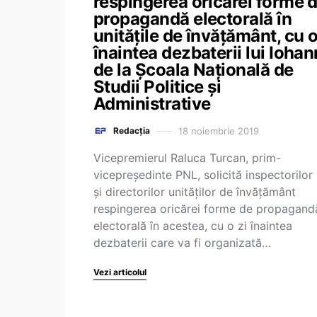
respingerea oricărei forme 
propagandă electorală în
unitățile de învățământ, cu o
înaintea dezbaterii lui Iohan
de la Școala Națională de
Studii Politice și
Administrative
18 noiembrie 2019
Redacția
Vicepremierul Raluca Turcan, prim-
vicepreședinte PNL, solicită inspectorilor 
și directorilor unităților de învățământ
respingerea oricărei forme de propagand
electorală în acestea, cu o zi înaintea
dezbaterii care va fi organizată…
Vezi articolul