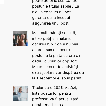
poate de bine sub control
posturile titularizabile / La
niciun concurs nu poți
garanta de la început
asigurarea unui post
Mai mulți părinți solicită,
într-o petiție, anularea
deciziei ISMB de a nu mai
acorda sumele pentru
posturile la plata cu ora din
cadrul cluburilor copiilor:
Multe cercuri de activități
extrașcolare vor dispărea de
la 1 septembrie, spun părinții
Titularizare 2026. Astăzi,
lista posturilor pentru
profesori va fi actualizată,
după repartizarea