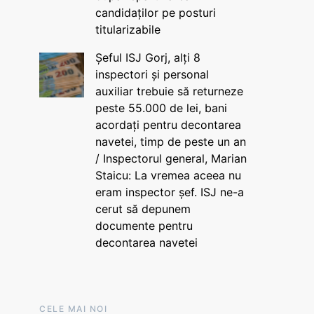
candidaților pe posturi
titularizabile
Șeful ISJ Gorj, alți 8
inspectori și personal
auxiliar trebuie să returneze
peste 55.000 de lei, bani
acordați pentru decontarea
navetei, timp de peste un an
/ Inspectorul general, Marian
Staicu: La vremea aceea nu
eram inspector șef. ISJ ne-a
cerut să depunem
documente pentru
decontarea navetei
CELE MAI NOI