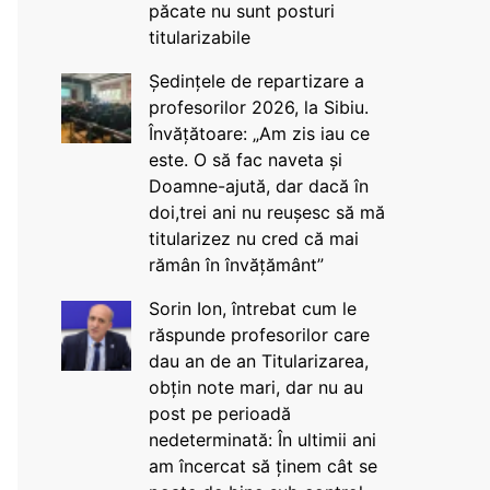
păcate nu sunt posturi
titularizabile
Ședințele de repartizare a
profesorilor 2026, la Sibiu.
Învățătoare: „Am zis iau ce
este. O să fac naveta și
Doamne-ajută, dar dacă în
doi,trei ani nu reușesc să mă
titularizez nu cred că mai
rămân în învățământ”
Sorin Ion, întrebat cum le
răspunde profesorilor care
dau an de an Titularizarea,
obțin note mari, dar nu au
post pe perioadă
nedeterminată: În ultimii ani
am încercat să ținem cât se