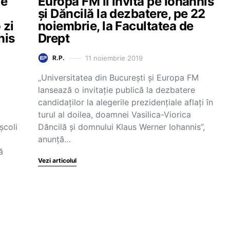
de
Europa FM îi invită pe Iohannis
și Dăncilă la dezbatere, pe 22
 zi
noiembrie, la Facultatea de
nis
Drept
11 noiembrie 2019
R.P.
„Universitatea din București și Europa FM
lansează o invitație publică la dezbatere
candidaților la alegerile prezidențiale aflați în
turul al doilea, doamnei Vasilica-Viorica
școli
Dăncilă și domnului Klaus Werner Iohannis”,
anunță…
ă
Vezi articolul