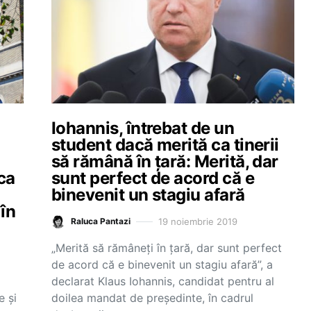
Iohannis, întrebat de un
student dacă merită ca tinerii
să rămână în țară: Merită, dar
ca
sunt perfect de acord că e
binevenit un stagiu afară
 în
19 noiembrie 2019
Raluca Pantazi
„Merită să rămâneți în țară, dar sunt perfect
de acord că e binevenit un stagiu afară”, a
declarat Klaus Iohannis, candidat pentru al
e și
doilea mandat de președinte, în cadrul