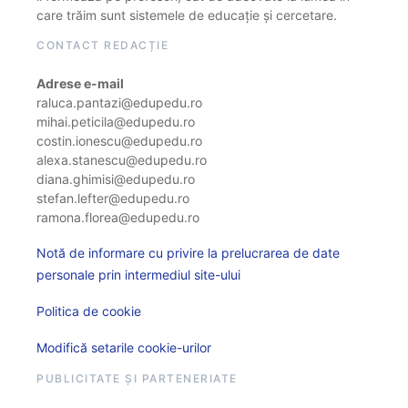
care trăim sunt sistemele de educație și cercetare.
CONTACT REDACȚIE
Adrese e-mail
raluca.pantazi@edupedu.ro
mihai.peticila@edupedu.ro
costin.ionescu@edupedu.ro
alexa.stanescu@edupedu.ro
diana.ghimisi@edupedu.ro
stefan.lefter@edupedu.ro
ramona.florea@edupedu.ro
Notă de informare cu privire la prelucrarea de date
personale prin intermediul site-ului
Politica de cookie
Modifică setarile cookie-urilor
PUBLICITATE ȘI PARTENERIATE