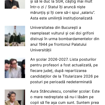
și să le duc la SGR, câștig mai mult
într-o zi / Statul îți aruncă niște
mărunțiș și îți cere să-i spui „salariu”.
Asta este umilință instituționalizată
Universitatea din București a
reamplasat vulturul și cei doi grifoni
distruși în urma bombardamentelor din
anul 1944 pe frontonul Palatului
Universității
An școlar 2026-2027. Lista posturilor
pentru profesori a fost actualizată, pe
fiecare județ, după repartizarea
candidaților de la Titularizare 2026 pe
posturi pe perioadă nedeterminată
Aura Stănculescu, consilier școlar: Este
o mare nedreptate să nu-i lăsăm pe
copii să fie așa cum sunt. Suntem prea