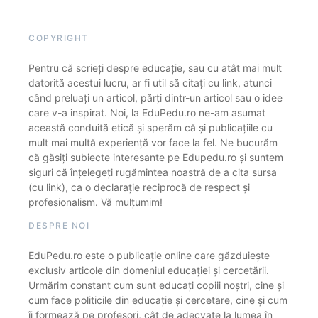
COPYRIGHT
Pentru că scrieți despre educație, sau cu atât mai mult
datorită acestui lucru, ar fi util să citați cu link, atunci
când preluați un articol, părți dintr-un articol sau o idee
care v-a inspirat. Noi, la EduPedu.ro ne-am asumat
această conduită etică și sperăm că și publicațiile cu
mult mai multă experiență vor face la fel. Ne bucurăm
că găsiți subiecte interesante pe Edupedu.ro și suntem
siguri că înțelegeți rugămintea noastră de a cita sursa
(cu link), ca o declarație reciprocă de respect și
profesionalism. Vă mulțumim!
DESPRE NOI
EduPedu.ro este o publicație online care găzduiește
exclusiv articole din domeniul educației și cercetării.
Urmărim constant cum sunt educați copiii noștri, cine și
cum face politicile din educație și cercetare, cine și cum
îi formează pe profesori, cât de adecvate la lumea în