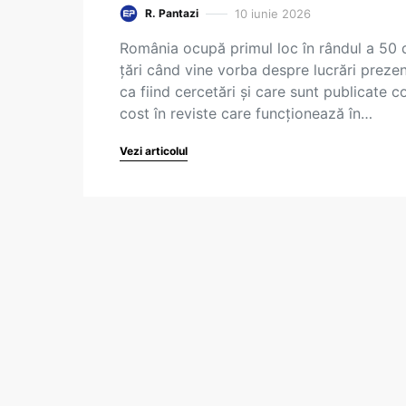
10 iunie 2026
R. Pantazi
România ocupă primul loc în rândul a 50 
țări când vine vorba despre lucrări preze
ca fiind cercetări și care sunt publicate c
cost în reviste care funcționează în…
Vezi articolul