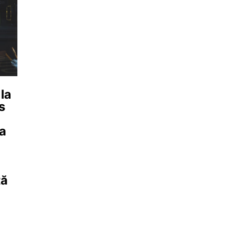
la
s
ia
tă