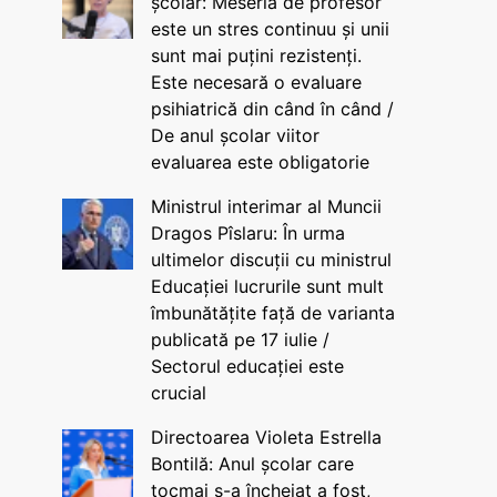
școlar: Meseria de profesor
este un stres continuu și unii
sunt mai puțini rezistenți.
Este necesară o evaluare
psihiatrică din când în când /
De anul școlar viitor
evaluarea este obligatorie
Ministrul interimar al Muncii
Dragos Pîslaru: În urma
ultimelor discuții cu ministrul
Educației lucrurile sunt mult
îmbunătățite față de varianta
publicată pe 17 iulie /
Sectorul educației este
crucial
Directoarea Violeta Estrella
Bontilă: Anul școlar care
tocmai s-a încheiat a fost,