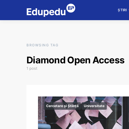
ȘTIRI
BROWSING TAG
Diamond Open Access
1 post
Cercetare și Știință
Universitate