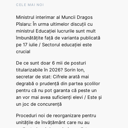
CELE MAI NOI
Ministrul interimar al Muncii Dragos
Pîslaru: În urma ultimelor discuții cu
ministrul Educației lucrurile sunt mult
îmbunătățite față de varianta publicată
pe 17 iulie / Sectorul educației este
crucial
De ce sunt doar 6 mii de posturi
titularizabile în 2026? Sorin Ion,
secretar de stat: Cifrele arată mai
degrabă o prudență din partea școlilor
pentru că nu pot garanta că peste un
an vor mai avea suficienți elevi / Este și
un joc de concurență
Proceduri noi de reorganizare pentru
unitățile de învățământ care nu au