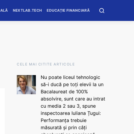
OALĂ
NEXTLAB.TECH
EDUCAȚIE FINANCIARĂ
CELE MAI CITITE ARTICOLE
Nu poate liceul tehnologic
să-i ducă pe toți elevii la un
Bacalaureat de 100%
absolvire, sunt care au intrat
cu media 2 sau 3, spune
inspectoarea Iuliana Țugui:
Performanța trebuie
măsurată și prin câți