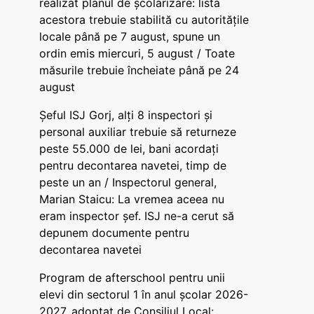
realizat planul de școlarizare: lista
acestora trebuie stabilită cu autoritățile
locale până pe 7 august, spune un
ordin emis miercuri, 5 august / Toate
măsurile trebuie încheiate până pe 24
august
Șeful ISJ Gorj, alți 8 inspectori și
personal auxiliar trebuie să returneze
peste 55.000 de lei, bani acordați
pentru decontarea navetei, timp de
peste un an / Inspectorul general,
Marian Staicu: La vremea aceea nu
eram inspector șef. ISJ ne-a cerut să
depunem documente pentru
decontarea navetei
Program de afterschool pentru unii
elevi din sectorul 1 în anul școlar 2026-
2027, adoptat de Consiliul Local: