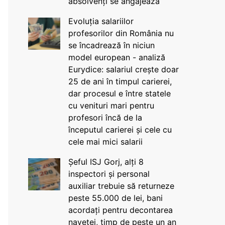
absolvenți se angajează
Evoluția salariilor
profesorilor din România nu
se încadrează în niciun
model european - analiză
Eurydice: salariul crește doar
25 de ani în timpul carierei,
dar procesul e între statele
cu venituri mari pentru
profesori încă de la
începutul carierei și cele cu
cele mai mici salarii
Șeful ISJ Gorj, alți 8
inspectori și personal
auxiliar trebuie să returneze
peste 55.000 de lei, bani
acordați pentru decontarea
navetei, timp de peste un an