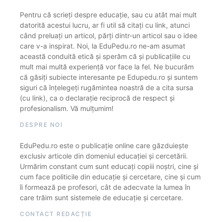
Pentru că scrieți despre educație, sau cu atât mai mult
datorită acestui lucru, ar fi util să citați cu link, atunci
când preluați un articol, părți dintr-un articol sau o idee
care v-a inspirat. Noi, la EduPedu.ro ne-am asumat
această conduită etică și sperăm că și publicațiile cu
mult mai multă experiență vor face la fel. Ne bucurăm
că găsiți subiecte interesante pe Edupedu.ro și suntem
siguri că înțelegeți rugămintea noastră de a cita sursa
(cu link), ca o declarație reciprocă de respect și
profesionalism. Vă mulțumim!
DESPRE NOI
EduPedu.ro este o publicație online care găzduiește
exclusiv articole din domeniul educației și cercetării.
Urmărim constant cum sunt educați copiii noștri, cine și
cum face politicile din educație și cercetare, cine și cum
îi formează pe profesori, cât de adecvate la lumea în
care trăim sunt sistemele de educație și cercetare.
CONTACT REDACȚIE