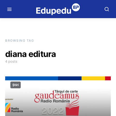
BROWSING TAG
diana editura
4 posts
Știri