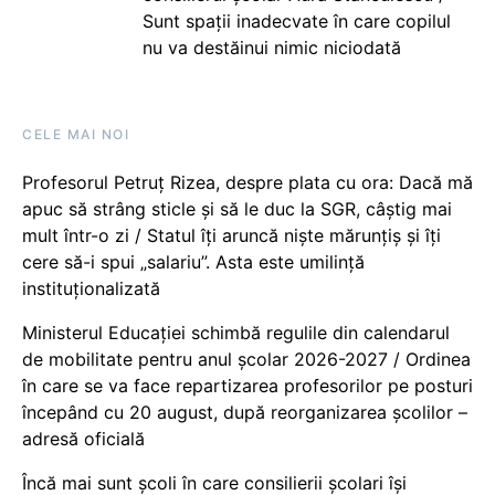
Sunt spații inadecvate în care copilul
nu va destăinui nimic niciodată
CELE MAI NOI
Profesorul Petruț Rizea, despre plata cu ora: Dacă mă
apuc să strâng sticle și să le duc la SGR, câștig mai
mult într-o zi / Statul îți aruncă niște mărunțiș și îți
cere să-i spui „salariu”. Asta este umilință
instituționalizată
Ministerul Educației schimbă regulile din calendarul
de mobilitate pentru anul școlar 2026-2027 / Ordinea
în care se va face repartizarea profesorilor pe posturi
începând cu 20 august, după reorganizarea școlilor –
adresă oficială
Încă mai sunt școli în care consilierii școlari își