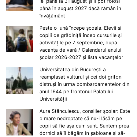
lei până la 31 august și îi pot folosi
până în august 2027 dacă rămân în
învățământ
Peste o lună începe școala. Elevii și
copiii de grădiniță încep cursurile și
activitățile pe 7 septembrie, după
vacanța de vară / Calendarul anului
școlar 2026-2027 și lista vacanțelor
Universitatea din București a
reamplasat vulturul și cei doi grifoni
distruși în urma bombardamentelor din
anul 1944 pe frontonul Palatului
Universității
Aura Stănculescu, consilier școlar: Este
o mare nedreptate să nu-i lăsăm pe
copii să fie așa cum sunt. Suntem prea
dornici să îi băgăm în șabloane și să-i