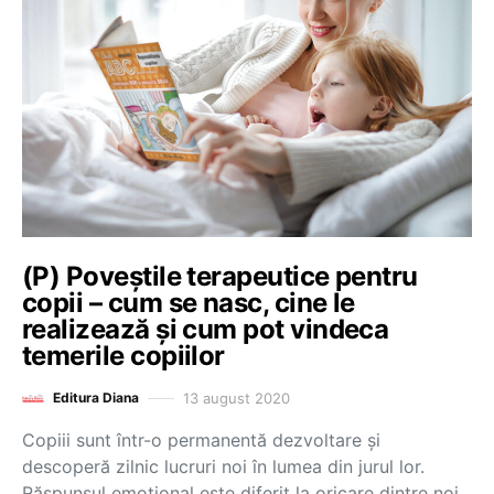
(P) Poveștile terapeutice pentru
copii – cum se nasc, cine le
realizează și cum pot vindeca
temerile copiilor
13 august 2020
Editura Diana
Copiii sunt într-o permanentă dezvoltare și
descoperă zilnic lucruri noi în lumea din jurul lor.
Răspunsul emoțional este diferit la oricare dintre noi,