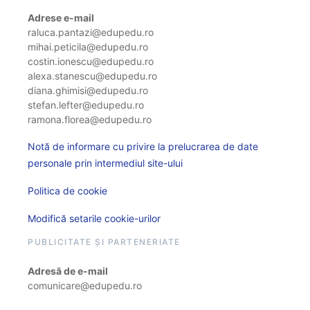
Adrese e-mail
raluca.pantazi@edupedu.ro
mihai.peticila@edupedu.ro
costin.ionescu@edupedu.ro
alexa.stanescu@edupedu.ro
diana.ghimisi@edupedu.ro
stefan.lefter@edupedu.ro
ramona.florea@edupedu.ro
Notă de informare cu privire la prelucrarea de date
personale prin intermediul site-ului
Politica de cookie
Modifică setarile cookie-urilor
PUBLICITATE ȘI PARTENERIATE
Adresă de e-mail
comunicare@edupedu.ro