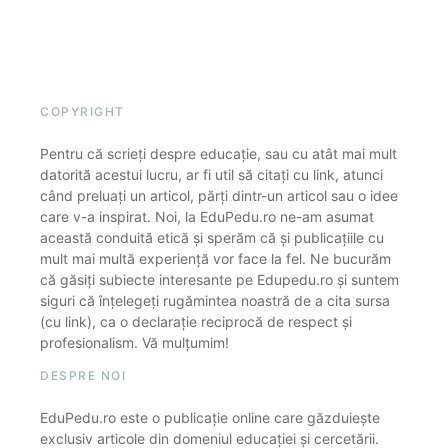
COPYRIGHT
Pentru că scrieți despre educație, sau cu atât mai mult
datorită acestui lucru, ar fi util să citați cu link, atunci
când preluați un articol, părți dintr-un articol sau o idee
care v-a inspirat. Noi, la EduPedu.ro ne-am asumat
această conduită etică și sperăm că și publicațiile cu
mult mai multă experiență vor face la fel. Ne bucurăm
că găsiți subiecte interesante pe Edupedu.ro și suntem
siguri că înțelegeți rugămintea noastră de a cita sursa
(cu link), ca o declarație reciprocă de respect și
profesionalism. Vă mulțumim!
DESPRE NOI
EduPedu.ro este o publicație online care găzduiește
exclusiv articole din domeniul educației și cercetării.