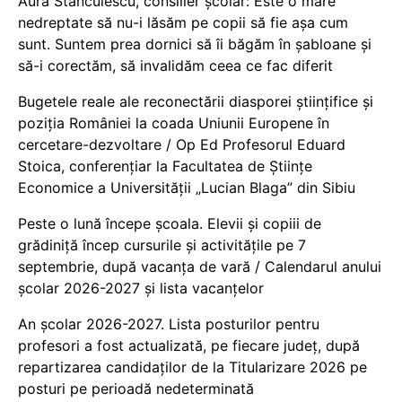
Aura Stănculescu, consilier școlar: Este o mare
nedreptate să nu-i lăsăm pe copii să fie așa cum
sunt. Suntem prea dornici să îi băgăm în șabloane și
să-i corectăm, să invalidăm ceea ce fac diferit
Bugetele reale ale reconectării diasporei științifice și
poziția României la coada Uniunii Europene în
cercetare-dezvoltare / Op Ed Profesorul Eduard
Stoica, conferențiar la Facultatea de Științe
Economice a Universității „Lucian Blaga” din Sibiu
Peste o lună începe școala. Elevii și copiii de
grădiniță încep cursurile și activitățile pe 7
septembrie, după vacanța de vară / Calendarul anului
școlar 2026-2027 și lista vacanțelor
An școlar 2026-2027. Lista posturilor pentru
profesori a fost actualizată, pe fiecare județ, după
repartizarea candidaților de la Titularizare 2026 pe
posturi pe perioadă nedeterminată