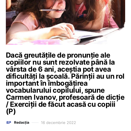
Dacă greutățile de pronunție ale
copiilor nu sunt rezolvate până la
vârsta de 6 ani, aceștia pot avea
dificultăți la școală. Părinții au un rol
important în îmbogățirea
vocabularului copilului, spune
Carmen Ivanov, profesoară de dicție
/ Exerciții de făcut acasă cu copiii
(P)
16 decembrie 2022
Redacția