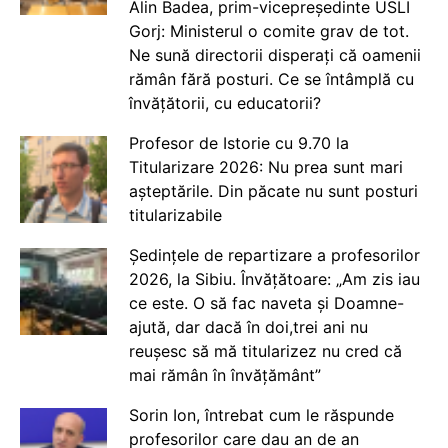
Alin Badea, prim-vicepreședinte USLI
Gorj: Ministerul o comite grav de tot.
Ne sună directorii disperați că oamenii
rămân fără posturi. Ce se întâmplă cu
învățătorii, cu educatorii?
Profesor de Istorie cu 9.70 la
Titularizare 2026: Nu prea sunt mari
așteptările. Din păcate nu sunt posturi
titularizabile
Ședințele de repartizare a profesorilor
2026, la Sibiu. Învățătoare: „Am zis iau
ce este. O să fac naveta și Doamne-
ajută, dar dacă în doi,trei ani nu
reușesc să mă titularizez nu cred că
mai rămân în învățământ”
Sorin Ion, întrebat cum le răspunde
profesorilor care dau an de an