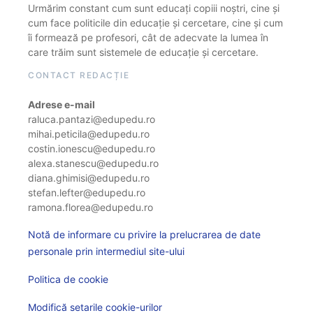
Urmărim constant cum sunt educați copiii noștri, cine și
cum face politicile din educație și cercetare, cine și cum
îi formează pe profesori, cât de adecvate la lumea în
care trăim sunt sistemele de educație și cercetare.
CONTACT REDACȚIE
Adrese e-mail
raluca.pantazi@edupedu.ro
mihai.peticila@edupedu.ro
costin.ionescu@edupedu.ro
alexa.stanescu@edupedu.ro
diana.ghimisi@edupedu.ro
stefan.lefter@edupedu.ro
ramona.florea@edupedu.ro
Notă de informare cu privire la prelucrarea de date
personale prin intermediul site-ului
Politica de cookie
Modifică setarile cookie-urilor