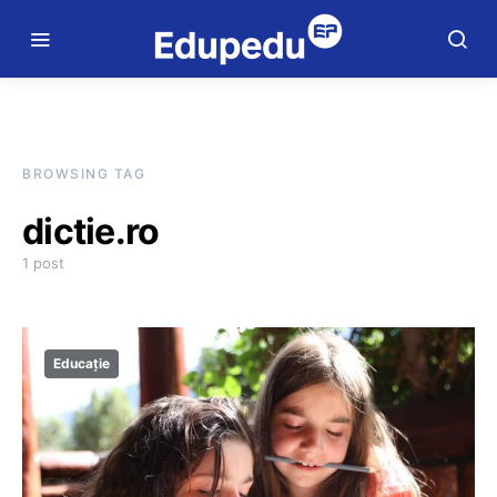
BROWSING TAG
dictie.ro
1 post
Educație