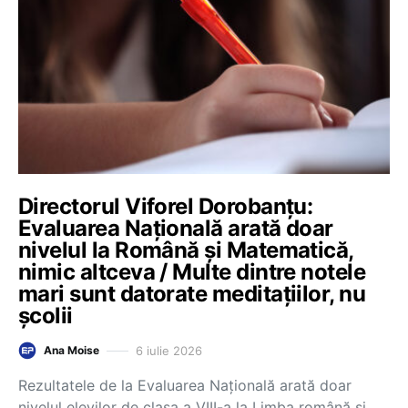
Directorul Viforel Dorobanțu:
Evaluarea Națională arată doar
nivelul la Română și Matematică,
nimic altceva / Multe dintre notele
mari sunt datorate meditațiilor, nu
școlii
6 iulie 2026
Ana Moise
Rezultatele de la Evaluarea Națională arată doar
nivelul elevilor de clasa a VIII-a la Limba română și