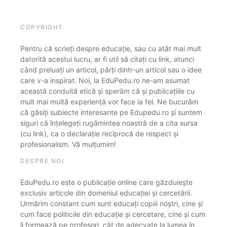
COPYRIGHT
Pentru că scrieți despre educație, sau cu atât mai mult
datorită acestui lucru, ar fi util să citați cu link, atunci
când preluați un articol, părți dintr-un articol sau o idee
care v-a inspirat. Noi, la EduPedu.ro ne-am asumat
această conduită etică și sperăm că și publicațiile cu
mult mai multă experiență vor face la fel. Ne bucurăm
că găsiți subiecte interesante pe Edupedu.ro și suntem
siguri că înțelegeți rugămintea noastră de a cita sursa
(cu link), ca o declarație reciprocă de respect și
profesionalism. Vă mulțumim!
DESPRE NOI
EduPedu.ro este o publicație online care găzduiește
exclusiv articole din domeniul educației și cercetării.
Urmărim constant cum sunt educați copiii noștri, cine și
cum face politicile din educație și cercetare, cine și cum
îi formează pe profesori, cât de adecvate la lumea în