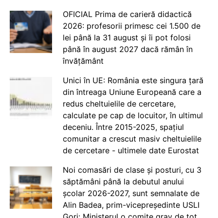
OFICIAL Prima de carieră didactică
2026: profesorii primesc cei 1.500 de
lei până la 31 august și îi pot folosi
până în august 2027 dacă rămân în
învățământ
Unici în UE: România este singura țară
din întreaga Uniune Europeană care a
redus cheltuielile de cercetare,
calculate pe cap de locuitor, în ultimul
deceniu. Între 2015-2025, spațiul
comunitar a crescut masiv cheltuielile
de cercetare - ultimele date Eurostat
Noi comasări de clase și posturi, cu 3
săptămâni până la debutul anului
școlar 2026-2027, sunt semnalate de
Alin Badea, prim-vicepreședinte USLI
Gorj: Ministerul o comite grav de tot.