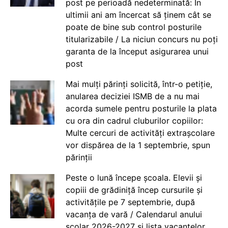
post pe perioadă nedeterminată: În
ultimii ani am încercat să ținem cât se
poate de bine sub control posturile
titularizabile / La niciun concurs nu poți
garanta de la început asigurarea unui
post
Mai mulți părinți solicită, într-o petiție,
anularea deciziei ISMB de a nu mai
acorda sumele pentru posturile la plata
cu ora din cadrul cluburilor copiilor:
Multe cercuri de activități extrașcolare
vor dispărea de la 1 septembrie, spun
părinții
Peste o lună începe școala. Elevii și
copiii de grădiniță încep cursurile și
activitățile pe 7 septembrie, după
vacanța de vară / Calendarul anului
școlar 2026-2027 și lista vacanțelor