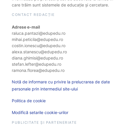
care trăim sunt sistemele de educație și cercetare.
CONTACT REDACȚIE
Adrese e-mail
raluca.pantazi@edupedu.ro
mihai.peticila@edupedu.ro
costin.ionescu@edupedu.ro
alexa.stanescu@edupedu.ro
diana.ghimisi@edupedu.ro
stefan.lefter@edupedu.ro
ramona.florea@edupedu.ro
Notă de informare cu privire la prelucrarea de date
personale prin intermediul site-ului
Politica de cookie
Modifică setarile cookie-urilor
PUBLICITATE ȘI PARTENERIATE