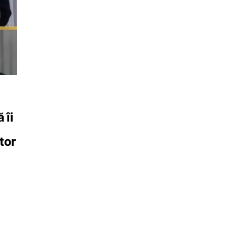
 îi
tor