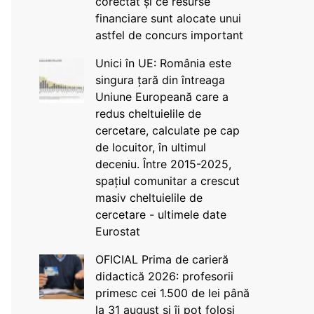
corectat și ce resurse
financiare sunt alocate unui
astfel de concurs important
Unici în UE: România este
singura țară din întreaga
Uniune Europeană care a
redus cheltuielile de
cercetare, calculate pe cap
de locuitor, în ultimul
deceniu. Între 2015-2025,
spațiul comunitar a crescut
masiv cheltuielile de
cercetare - ultimele date
Eurostat
OFICIAL Prima de carieră
didactică 2026: profesorii
primesc cei 1.500 de lei până
la 31 august și îi pot folosi