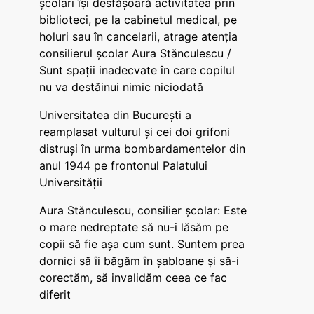
școlari își desfășoară activitatea prin
biblioteci, pe la cabinetul medical, pe
holuri sau în cancelarii, atrage atenția
consilierul școlar Aura Stănculescu /
Sunt spații inadecvate în care copilul
nu va destăinui nimic niciodată
Universitatea din București a
reamplasat vulturul și cei doi grifoni
distruși în urma bombardamentelor din
anul 1944 pe frontonul Palatului
Universității
Aura Stănculescu, consilier școlar: Este
o mare nedreptate să nu-i lăsăm pe
copii să fie așa cum sunt. Suntem prea
dornici să îi băgăm în șabloane și să-i
corectăm, să invalidăm ceea ce fac
diferit