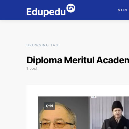
ȘTIRI
BROWSING TAG
Diploma Meritul Acade
1 post
Știri