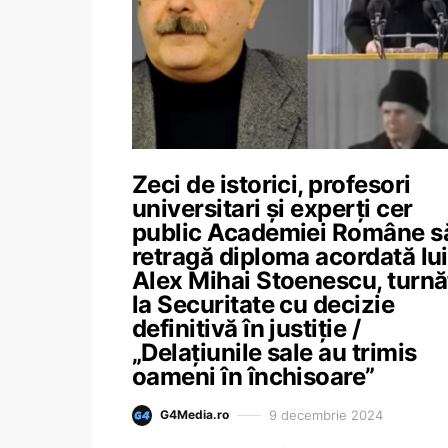
Zeci de istorici, profesori
universitari și experți cer
public Academiei Române să
retragă diploma acordată lui
Alex Mihai Stoenescu, turnă
la Securitate cu decizie
definitivă în justiție /
„Delațiunile sale au trimis
oameni în închisoare”
9 decembrie 2024
G4Media.ro