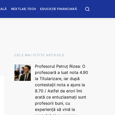
OALĂ
NEXTLAB.TECH
EDUCAȚIE FINANCIARĂ
CELE MAI CITITE ARTICOLE
Profesorul Petruț Rizea: O
profesoară a luat nota 4.90
la Titularizare, iar după
contestații nota a ajuns la
8.70 / Astfel de erori îmi
arată ce entuziasmați sunt
profesorii buni, cu
experiență să vină la