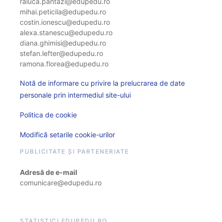
raluca.pantazi@edupedu.ro
mihai.peticila@edupedu.ro
costin.ionescu@edupedu.ro
alexa.stanescu@edupedu.ro
diana.ghimisi@edupedu.ro
stefan.lefter@edupedu.ro
ramona.florea@edupedu.ro
Notă de informare cu privire la prelucrarea de date
personale prin intermediul site-ului
Politica de cookie
Modifică setarile cookie-urilor
PUBLICITATE ȘI PARTENERIATE
Adresă de e-mail
comunicare@edupedu.ro
STATISTICI EDUPEDU.RO