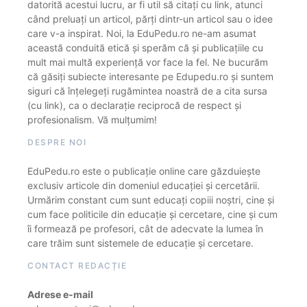
datorită acestui lucru, ar fi util să citați cu link, atunci
când preluați un articol, părți dintr-un articol sau o idee
care v-a inspirat. Noi, la EduPedu.ro ne-am asumat
această conduită etică și sperăm că și publicațiile cu
mult mai multă experiență vor face la fel. Ne bucurăm
că găsiți subiecte interesante pe Edupedu.ro și suntem
siguri că înțelegeți rugămintea noastră de a cita sursa
(cu link), ca o declarație reciprocă de respect și
profesionalism. Vă mulțumim!
DESPRE NOI
EduPedu.ro este o publicație online care găzduiește
exclusiv articole din domeniul educației și cercetării.
Urmărim constant cum sunt educați copiii noștri, cine și
cum face politicile din educație și cercetare, cine și cum
îi formează pe profesori, cât de adecvate la lumea în
care trăim sunt sistemele de educație și cercetare.
CONTACT REDACȚIE
Adrese e-mail