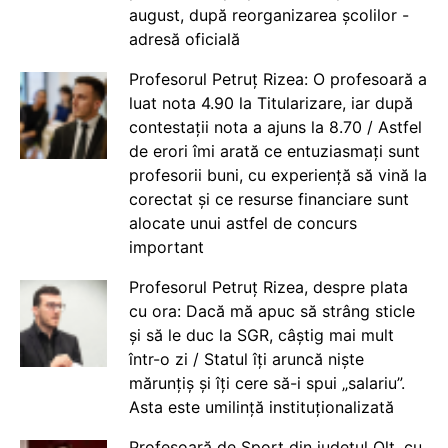
august, după reorganizarea școlilor -
adresă oficială
Profesorul Petruț Rizea: O profesoară a
luat nota 4.90 la Titularizare, iar după
contestații nota a ajuns la 8.70 / Astfel
de erori îmi arată ce entuziasmați sunt
profesorii buni, cu experiență să vină la
corectat și ce resurse financiare sunt
alocate unui astfel de concurs
important
Profesorul Petruț Rizea, despre plata
cu ora: Dacă mă apuc să strâng sticle
și să le duc la SGR, câștig mai mult
într-o zi / Statul îți aruncă niște
mărunțiș și îți cere să-i spui „salariu”.
Asta este umilință instituționalizată
Profesoară de Sport din județul Olt, cu