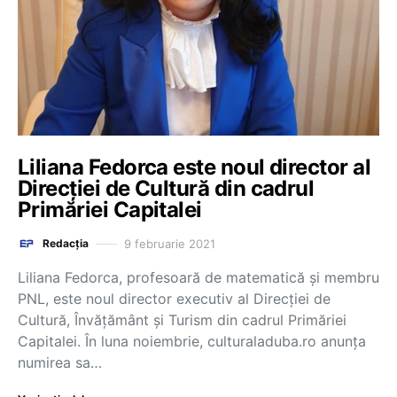
Liliana Fedorca este noul director al
Direcției de Cultură din cadrul
Primăriei Capitalei
9 februarie 2021
Redacția
Liliana Fedorca, profesoară de matematică și membru
PNL, este noul director executiv al Direcției de
Cultură, Învățământ și Turism din cadrul Primăriei
Capitalei. În luna noiembrie, culturaladuba.ro anunța
numirea sa…