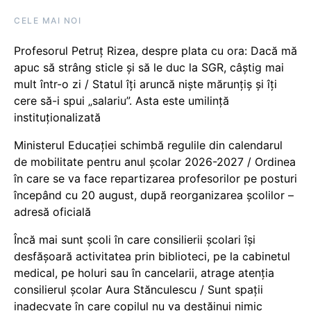
CELE MAI NOI
Profesorul Petruț Rizea, despre plata cu ora: Dacă mă
apuc să strâng sticle și să le duc la SGR, câștig mai
mult într-o zi / Statul îți aruncă niște mărunțiș și îți
cere să-i spui „salariu”. Asta este umilință
instituționalizată
Ministerul Educației schimbă regulile din calendarul
de mobilitate pentru anul școlar 2026-2027 / Ordinea
în care se va face repartizarea profesorilor pe posturi
începând cu 20 august, după reorganizarea școlilor –
adresă oficială
Încă mai sunt școli în care consilierii școlari își
desfășoară activitatea prin biblioteci, pe la cabinetul
medical, pe holuri sau în cancelarii, atrage atenția
consilierul școlar Aura Stănculescu / Sunt spații
inadecvate în care copilul nu va destăinui nimic