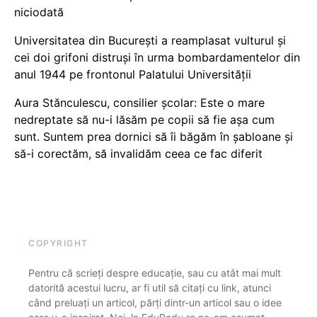
niciodată
Universitatea din București a reamplasat vulturul și
cei doi grifoni distruși în urma bombardamentelor din
anul 1944 pe frontonul Palatului Universității
Aura Stănculescu, consilier școlar: Este o mare
nedreptate să nu-i lăsăm pe copii să fie așa cum
sunt. Suntem prea dornici să îi băgăm în șabloane și
să-i corectăm, să invalidăm ceea ce fac diferit
COPYRIGHT
Pentru că scrieți despre educație, sau cu atât mai mult
datorită acestui lucru, ar fi util să citați cu link, atunci
când preluați un articol, părți dintr-un articol sau o idee