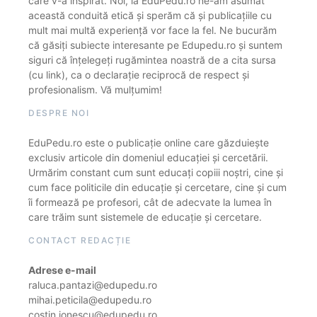
care v-a inspirat. Noi, la EduPedu.ro ne-am asumat
această conduită etică și sperăm că și publicațiile cu
mult mai multă experiență vor face la fel. Ne bucurăm
că găsiți subiecte interesante pe Edupedu.ro și suntem
siguri că înțelegeți rugămintea noastră de a cita sursa
(cu link), ca o declarație reciprocă de respect și
profesionalism. Vă mulțumim!
DESPRE NOI
EduPedu.ro este o publicație online care găzduiește
exclusiv articole din domeniul educației și cercetării.
Urmărim constant cum sunt educați copiii noștri, cine și
cum face politicile din educație și cercetare, cine și cum
îi formează pe profesori, cât de adecvate la lumea în
care trăim sunt sistemele de educație și cercetare.
CONTACT REDACȚIE
Adrese e-mail
raluca.pantazi@edupedu.ro
mihai.peticila@edupedu.ro
costin.ionescu@edupedu.ro