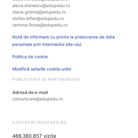
alexa.stanescu@edupedu.ro
diana.ghimisi@edupedu.ro
stefan.lefter@edupedu.ro
ramona.florea@edupedu.ro
Notă de informare cu privire la prelucrarea de date
personale prin intermediul site-ului
Politica de cookie
Modifică setarile cookie-urilor
PUBLICITATE ȘI PARTENERIATE
Adresă de e-mail
comunicare@edupedu.ro
STATISTICI EDUPEDU.RO
466.380.857 vizite