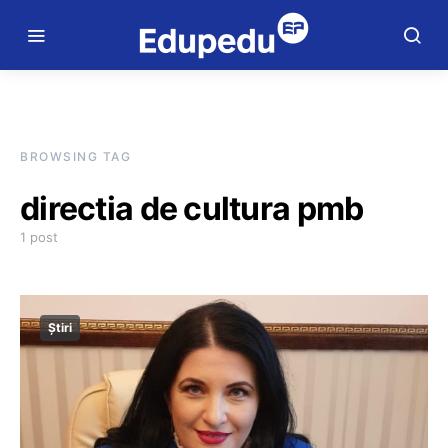
BROWSING TAG
directia de cultura pmb
1 post
Știri