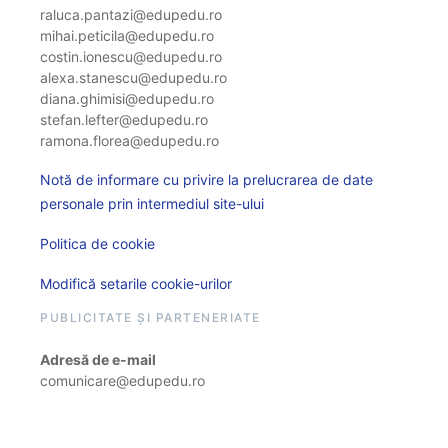
raluca.pantazi@edupedu.ro
mihai.peticila@edupedu.ro
costin.ionescu@edupedu.ro
alexa.stanescu@edupedu.ro
diana.ghimisi@edupedu.ro
stefan.lefter@edupedu.ro
ramona.florea@edupedu.ro
Notă de informare cu privire la prelucrarea de date
personale prin intermediul site-ului
Politica de cookie
Modifică setarile cookie-urilor
PUBLICITATE ȘI PARTENERIATE
Adresă de e-mail
comunicare@edupedu.ro