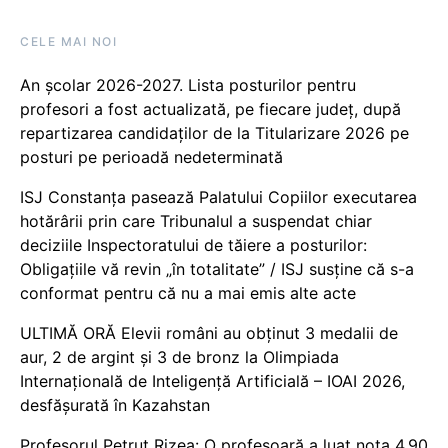
CELE MAI NOI
An școlar 2026-2027. Lista posturilor pentru
profesori a fost actualizată, pe fiecare județ, după
repartizarea candidaților de la Titularizare 2026 pe
posturi pe perioadă nedeterminată
ISJ Constanța pasează Palatului Copiilor executarea
hotărârii prin care Tribunalul a suspendat chiar
deciziile Inspectoratului de tăiere a posturilor:
Obligațiile vă revin „în totalitate” / ISJ susține că s-a
conformat pentru că nu a mai emis alte acte
ULTIMĂ ORĂ Elevii români au obținut 3 medalii de
aur, 2 de argint și 3 de bronz la Olimpiada
Internațională de Inteligență Artificială – IOAI 2026,
desfășurată în Kazahstan
Profesorul Petruț Rizea: O profesoară a luat nota 4.90