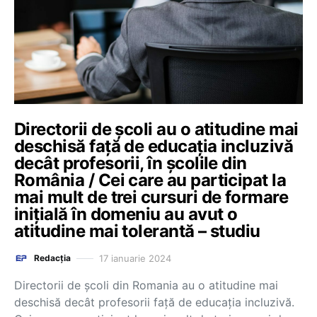
Directorii de şcoli au o atitudine mai
deschisă faţă de educaţia incluzivă
decât profesorii, în şcolile din
România / Cei care au participat la
mai mult de trei cursuri de formare
iniţială în domeniu au avut o
atitudine mai tolerantă – studiu
17 ianuarie 2024
Redacția
Directorii de şcoli din Romania au o atitudine mai
deschisă decât profesorii faţă de educaţia incluzivă.