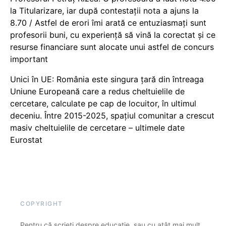
la Titularizare, iar după contestații nota a ajuns la
8.70 / Astfel de erori îmi arată ce entuziasmați sunt
profesorii buni, cu experiență să vină la corectat și ce
resurse financiare sunt alocate unui astfel de concurs
important
Unici în UE: România este singura țară din întreaga
Uniune Europeană care a redus cheltuielile de
cercetare, calculate pe cap de locuitor, în ultimul
deceniu. Între 2015-2025, spațiul comunitar a crescut
masiv cheltuielile de cercetare – ultimele date
Eurostat
COPYRIGHT
Pentru că scrieți despre educație, sau cu atât mai mult