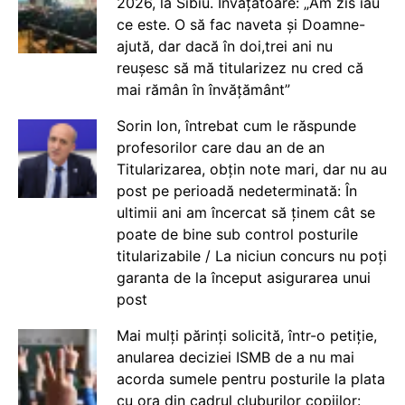
2026, la Sibiu. Învățătoare: „Am zis iau
ce este. O să fac naveta și Doamne-
ajută, dar dacă în doi,trei ani nu
reușesc să mă titularizez nu cred că
mai rămân în învățământ”
Sorin Ion, întrebat cum le răspunde
profesorilor care dau an de an
Titularizarea, obțin note mari, dar nu au
post pe perioadă nedeterminată: În
ultimii ani am încercat să ținem cât se
poate de bine sub control posturile
titularizabile / La niciun concurs nu poți
garanta de la început asigurarea unui
post
Mai mulți părinți solicită, într-o petiție,
anularea deciziei ISMB de a nu mai
acorda sumele pentru posturile la plata
cu ora din cadrul cluburilor copiilor: