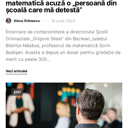
matematică acuză o „persoană din
școală care mă detestă”
18 iunie 2024
Alexa Stănescu
Încercare de compromitere a directorului Școlii
Gimnaziale „Grigore Silasi“ din Beclean, județul
Bistrița-Năsăud, profesorul de matematică Sorin
Budișan. Acesta a depus un dosar pentru gradație de
merit cu peste 300…
Vezi articolul
Știri