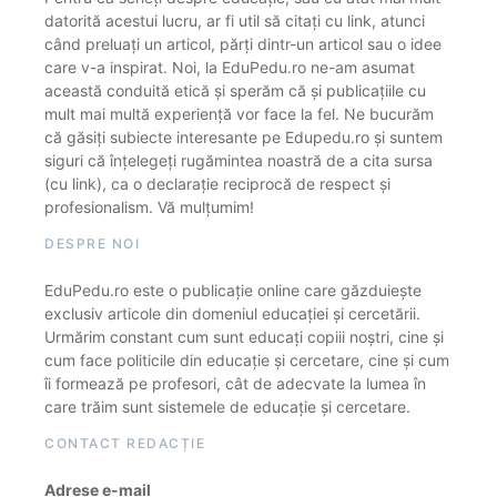
datorită acestui lucru, ar fi util să citați cu link, atunci
când preluați un articol, părți dintr-un articol sau o idee
care v-a inspirat. Noi, la EduPedu.ro ne-am asumat
această conduită etică și sperăm că și publicațiile cu
mult mai multă experiență vor face la fel. Ne bucurăm
că găsiți subiecte interesante pe Edupedu.ro și suntem
siguri că înțelegeți rugămintea noastră de a cita sursa
(cu link), ca o declarație reciprocă de respect și
profesionalism. Vă mulțumim!
DESPRE NOI
EduPedu.ro este o publicație online care găzduiește
exclusiv articole din domeniul educației și cercetării.
Urmărim constant cum sunt educați copiii noștri, cine și
cum face politicile din educație și cercetare, cine și cum
îi formează pe profesori, cât de adecvate la lumea în
care trăim sunt sistemele de educație și cercetare.
CONTACT REDACȚIE
Adrese e-mail